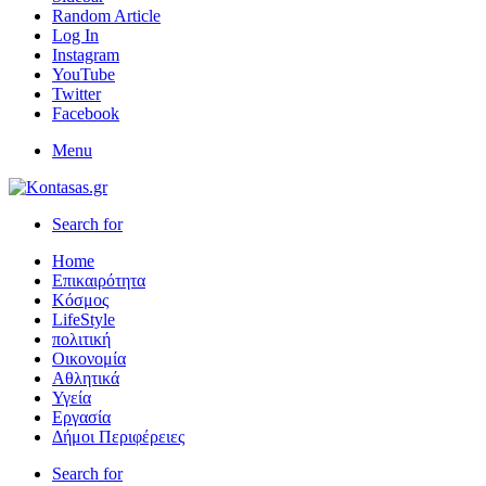
Random Article
Log In
Instagram
YouTube
Twitter
Facebook
Menu
Search for
Home
Επικαιρότητα
Κόσμος
LifeStyle
πολιτική
Οικονομία
Αθλητικά
Υγεία
Εργασία
Δήμοι Περιφέρειες
Search for