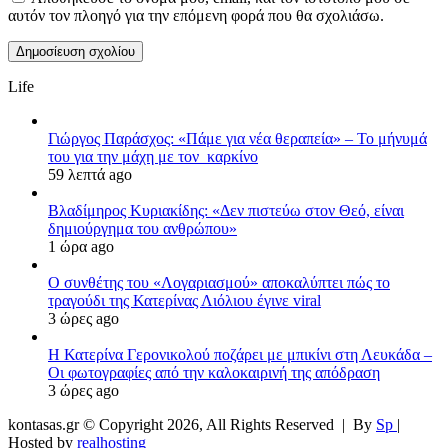
αυτόν τον πλοηγό για την επόμενη φορά που θα σχολιάσω.
Life
Γιώργος Παράσχος: «Πάμε για νέα θεραπεία» – Το μήνυμά
του για την μάχη με τον καρκίνο
59 λεπτά ago
Βλαδίμηρος Κυριακίδης: «Δεν πιστεύω στον Θεό, είναι
δημιούργημα του ανθρώπου»
1 ώρα ago
Ο συνθέτης του «Λογαριασμού» αποκαλύπτει πώς το
τραγούδι της Κατερίνας Λιόλιου έγινε viral
3 ώρες ago
Η Κατερίνα Γερονικολού ποζάρει με μπικίνι στη Λευκάδα –
Οι φωτογραφίες από την καλοκαιρινή της απόδραση
3 ώρες ago
kontasas.gr © Copyright 2026, All Rights Reserved |
By
Sp
|
Hosted by
realhosting