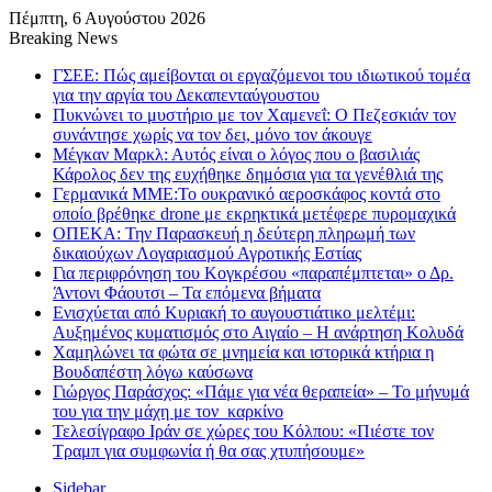
Πέμπτη, 6 Αυγούστου 2026
Breaking News
ΓΣΕΕ: Πώς αμείβονται οι εργαζόμενοι του ιδιωτικού τομέα
για την αργία του Δεκαπενταύγουστου
Πυκνώνει το μυστήριο με τον Χαμενεΐ: Ο Πεζεσκιάν τον
συνάντησε χωρίς να τον δει, μόνο τον άκουγε
Μέγκαν Μαρκλ: Αυτός είναι ο λόγος που ο βασιλιάς
Κάρολος δεν της ευχήθηκε δημόσια για τα γενέθλιά της
Γερμανικά ΜΜΕ:Το ουκρανικό αεροσκάφος κοντά στο
οποίο βρέθηκε drone με εκρηκτικά μετέφερε πυρομαχικά
ΟΠΕΚΑ: Την Παρασκευή η δεύτερη πληρωμή των
δικαιούχων Λογαριασμού Αγροτικής Εστίας
Για περιφρόνηση του Κογκρέσου «παραπέμπτεται» ο Δρ.
Άντονι Φάουτσι – Τα επόμενα βήματα
Ενισχύεται από Κυριακή το αυγουστιάτικο μελτέμι:
Αυξημένος κυματισμός στο Αιγαίο – Η ανάρτηση Κολυδά
Χαμηλώνει τα φώτα σε μνημεία και ιστορικά κτήρια η
Βουδαπέστη λόγω καύσωνα
Γιώργος Παράσχος: «Πάμε για νέα θεραπεία» – Το μήνυμά
του για την μάχη με τον καρκίνο
Τελεσίγραφο Ιράν σε χώρες του Κόλπου: «Πιέστε τον
Τραμπ για συμφωνία ή θα σας χτυπήσουμε»
Sidebar