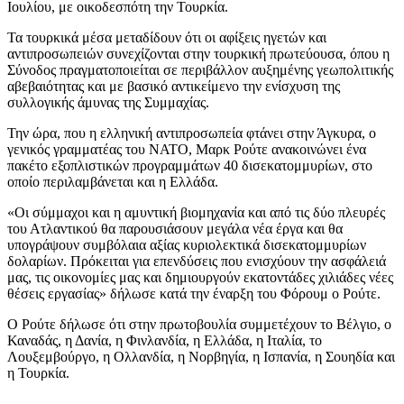
Ιουλίου, με οικοδεσπότη την Τουρκία.
Τα τουρκικά μέσα μεταδίδουν ότι οι αφίξεις ηγετών και
αντιπροσωπειών συνεχίζονται στην τουρκική πρωτεύουσα, όπου η
Σύνοδος πραγματοποιείται σε περιβάλλον αυξημένης γεωπολιτικής
αβεβαιότητας και με βασικό αντικείμενο την ενίσχυση της
συλλογικής άμυνας της Συμμαχίας.
Την ώρα, που η ελληνική αντιπροσωπεία φτάνει στην Άγκυρα, ο
γενικός γραμματέας του ΝΑΤΟ, Μαρκ Ρούτε ανακοινώνει ένα
πακέτο εξοπλιστικών προγραμμάτων 40 δισεκατομμυρίων, στο
οποίο περιλαμβάνεται και η Ελλάδα.
«Οι σύμμαχοι και η αμυντική βιομηχανία και από τις δύο πλευρές
του Ατλαντικού θα παρουσιάσουν μεγάλα νέα έργα και θα
υπογράψουν συμβόλαια αξίας κυριολεκτικά δισεκατομμυρίων
δολαρίων. Πρόκειται για επενδύσεις που ενισχύουν την ασφάλειά
μας, τις οικονομίες μας και δημιουργούν εκατοντάδες χιλιάδες νέες
θέσεις εργασίας» δήλωσε κατά την έναρξη του Φόρουμ ο Ρούτε.
Ο Ρούτε δήλωσε ότι στην πρωτοβουλία συμμετέχουν το Βέλγιο, ο
Καναδάς, η Δανία, η Φινλανδία, η Ελλάδα, η Ιταλία, το
Λουξεμβούργο, η Ολλανδία, η Νορβηγία, η Ισπανία, η Σουηδία και
η Τουρκία.