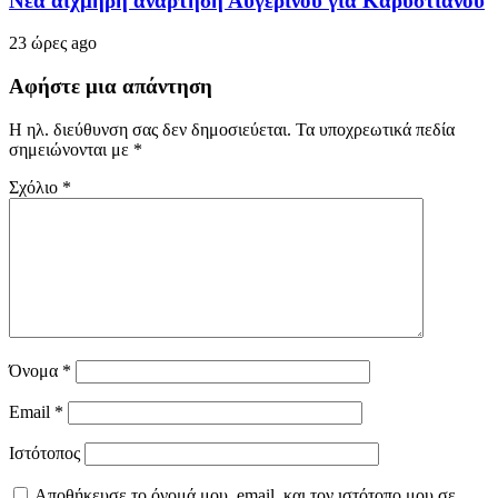
Νέα αιχμηρή ανάρτηση Αυγερινού για Καρυστιανού
23 ώρες ago
Αφήστε μια απάντηση
Η ηλ. διεύθυνση σας δεν δημοσιεύεται.
Τα υποχρεωτικά πεδία
σημειώνονται με
*
Σχόλιο
*
Όνομα
*
Email
*
Ιστότοπος
Αποθήκευσε το όνομά μου, email, και τον ιστότοπο μου σε