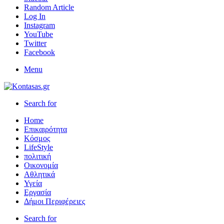
Random Article
Log In
Instagram
YouTube
Twitter
Facebook
Menu
Search for
Home
Επικαιρότητα
Κόσμος
LifeStyle
πολιτική
Οικονομία
Αθλητικά
Υγεία
Εργασία
Δήμοι Περιφέρειες
Search for