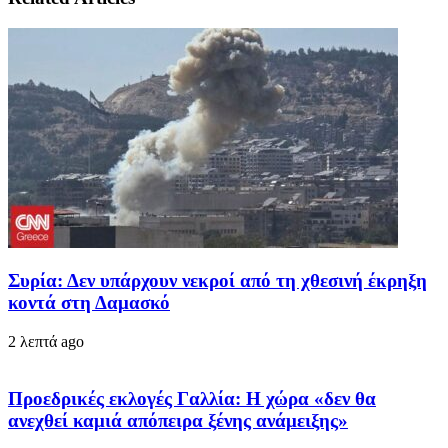
Συρία: Δεν υπάρχουν νεκροί από τη χθεσινή έκρηξη
κοντά στη Δαμασκό
2 λεπτά ago
Προεδρικές εκλογές Γαλλία: Η χώρα «δεν θα
ανεχθεί καμιά απόπειρα ξένης ανάμειξης»