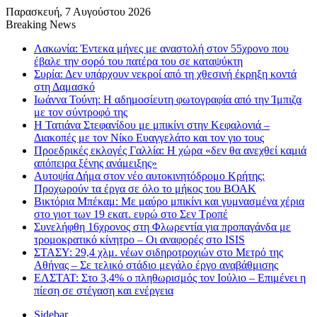
Παρασκευή, 7 Αυγούστου 2026
Breaking News
Λακωνία: Έντεκα μήνες με αναστολή στον 55χρονο που
έβαλε την σορό του πατέρα του σε καταψύκτη
Συρία: Δεν υπάρχουν νεκροί από τη χθεσινή έκρηξη κοντά
στη Δαμασκό
Ιωάννα Τούνη: Η αδημοσίευτη φωτογραφία από την Ίμπιζα
με τον σύντροφό της
Η Τατιάνα Στεφανίδου με μπικίνι στην Κεφαλονιά –
Διακοπές με τον Νίκο Ευαγγελάτο και τον γιο τους
Προεδρικές εκλογές Γαλλία: Η χώρα «δεν θα ανεχθεί καμιά
απόπειρα ξένης ανάμειξης»
Αυτοψία Δήμα στον νέο αυτοκινητόδρομο Κρήτης:
Προχωρούν τα έργα σε όλο το μήκος του ΒΟΑΚ
Βικτόρια Μπέκαμ: Με μαύρο μπικίνι και γυμνασμένα χέρια
στο γιοτ των 19 εκατ. ευρώ στο Σεν Τροπέ
Συνελήφθη 16χρονος στη Φλωρεντία για προπαγάνδα με
τρομοκρατικό κίνητρο – Οι αναφορές στο ISIS
ΣΤΑΣΥ: 29,4 χλμ. νέων σιδηροτροχιών στο Μετρό της
Αθήνας – Σε τελικό στάδιο μεγάλο έργο αναβάθμισης
ΕΛΣΤΑΤ: Στο 3,4% ο πληθωρισμός τον Ιούλιο – Επιμένει η
πίεση σε στέγαση και ενέργεια
Sidebar