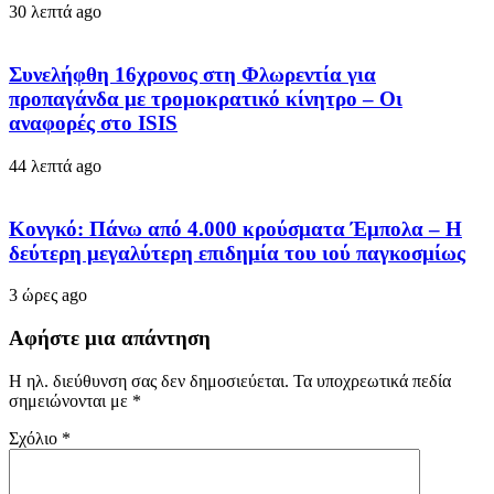
30 λεπτά ago
Συνελήφθη 16χρονος στη Φλωρεντία για
προπαγάνδα με τρομοκρατικό κίνητρο – Οι
αναφορές στο ISIS
44 λεπτά ago
Κονγκό: Πάνω από 4.000 κρούσματα Έμπολα – Η
δεύτερη μεγαλύτερη επιδημία του ιού παγκοσμίως
3 ώρες ago
Αφήστε μια απάντηση
Η ηλ. διεύθυνση σας δεν δημοσιεύεται.
Τα υποχρεωτικά πεδία
σημειώνονται με
*
Σχόλιο
*