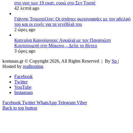
στο γιοτ των 19 εκατ. ευρώ στο Σεν Τροπέ
42 λεπτά ago
Γιάννης Τσιμιτσέλης: Οι σπάνιες φωτογραφίες με τον αδελφό
του και οι ευχές για τα γενέθλιά του
2 ώρες ago
Κατερίνα Καινούργιου: Αγκαλιά με τον Παναγιώτη
Κουτσουμπή στη Μύκονο – Δείτε το βίντεο
3 ώρες ago
kontasas.gr © Copyright 2026, All Rights Reserved |
By
Sp
|
Hosted by
realhosting
Facebook
Twitter
YouTube
Instagram
Facebook
Twitter
WhatsApp
Telegram
Viber
Back to top button