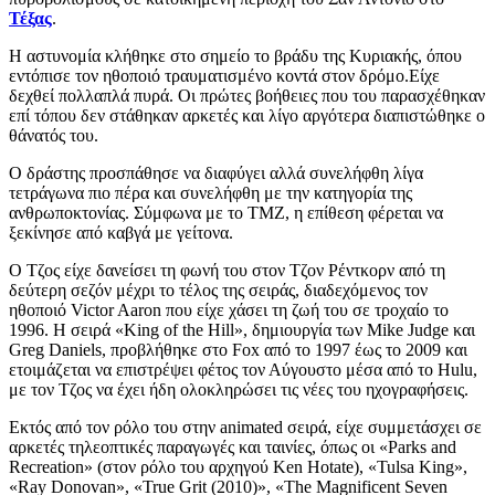
Τέξας
.
Η αστυνομία κλήθηκε στο σημείο το βράδυ της Κυριακής, όπου
εντόπισε τον ηθοποιό τραυματισμένο κοντά στον δρόμο.Είχε
δεχθεί πολλαπλά πυρά. Οι πρώτες βοήθειες που του παρασχέθηκαν
επί τόπου δεν στάθηκαν αρκετές και λίγο αργότερα διαπιστώθηκε ο
θάνατός του.
Ο δράστης προσπάθησε να διαφύγει αλλά συνελήφθη λίγα
τετράγωνα πιο πέρα και συνελήφθη με την κατηγορία της
ανθρωποκτονίας. Σύμφωνα με το TMZ, η επίθεση φέρεται να
ξεκίνησε από καβγά με γείτονα.
Ο Τζος είχε δανείσει τη φωνή του στον Τζον Ρέντκορν από τη
δεύτερη σεζόν μέχρι το τέλος της σειράς, διαδεχόμενος τον
ηθοποιό Victor Aaron που είχε χάσει τη ζωή του σε τροχαίο το
1996. Η σειρά «King of the Hill», δημιουργία των Mike Judge και
Greg Daniels, προβλήθηκε στο Fox από το 1997 έως το 2009 και
ετοιμάζεται να επιστρέψει φέτος τον Αύγουστο μέσα από το Hulu,
με τον Τζος να έχει ήδη ολοκληρώσει τις νέες του ηχογραφήσεις.
Εκτός από τον ρόλο του στην animated σειρά, είχε συμμετάσχει σε
αρκετές τηλεοπτικές παραγωγές και ταινίες, όπως οι «Parks and
Recreation» (στον ρόλο του αρχηγού Ken Hotate), «Tulsa King»,
«Ray Donovan», «True Grit (2010)», «The Magnificent Seven