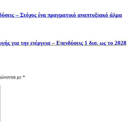
δύσεις – Στόχος ένα πραγματικό αναπτυξιακό άλμα
ής για την ενέργεια – Επενδύσεις 1 δισ. ως το 2028
ιώνονται με
*