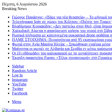
Πέμπτη, 6 Αυγούστου 2026
Breaking News
Γιώργος Παράσχος: «Πάμε για νέα θεραπεία» – Το μήνυμά του
Τελεσίγραφο Ιράν σε χώρες του Κόλπου: «Πιέστε τον Τραμπ 
Βλαδίμηρος Κυριακίδης: «Δεν πιστεύω στον Θεό, είναι δημι
Χαλκιδική: Αίρεται η απαγόρευση χρήσης του νερού στη Σίβη
Ρωσικά πλήγματα με κατεσχεμένα ουκρανικά drone φοβάται η
ΠΑΜΕ ΣΤΟΙΧΗΜΑ: Περισσότερα από 95 εκατομμύρια ευρώ σ
Φωτιά στην Aγία Μαρίνα Ηλείας – Σηκώθηκαν εναέρια μέσα
Μαίνονται οι φωτιές σε Αλβανία και Σερβία εν μέσω καύσωνα
Οι έξι εβδομάδες του καλοκαιριού με τις μεγαλύτερες πυρκαγ
Έκρηξη ηφαιστείου Fuego: «Τέλος συναγερμού» στη Γουατεμάλ
Sidebar
Random Article
Log In
Instagram
YouTube
Twitter
Facebook
Menu