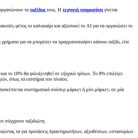
ι οργανώνουν τα
ταξίδια
τους. Η
τεχνητή νοημοσύνη
γίνεται
οπές φέτος το καλοκαίρι και αξιοποιεί το AI για να οργανώσει το
χρήματα για να μπορέσει να πραγματοποιήσει κάποιο ταξίδι, είτε
 και το 18% θα φιλοξενηθεί σε εξοχικό τρίτων. Το 8% επιλέγει
γών, όπως τα εισιτήρια του πλοίου.
επισκέπτεται συστηματικά σούπερ μάρκετ ή μίνι μάρκετ, σε μία
ον σύγχρονο ταξιδιώτη.
οιώντας τα για προτάσεις δραστηριοτήτων, αξιοθέατων, εστιατορίων