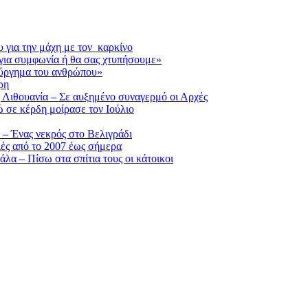
 για την μάχη με τον καρκίνο
για συμφωνία ή θα σας χτυπήσουμε»
ούργημα του ανθρώπου»
ρη
 Λιθουανία – Σε αυξημένο συναγερμό οι Αρχές
ε κέρδη μοίρασε τον Ιούλιο
 – Ένας νεκρός στο Βελιγράδι
ιές από το 2007 έως σήμερα
α – Πίσω στα σπίτια τους οι κάτοικοι