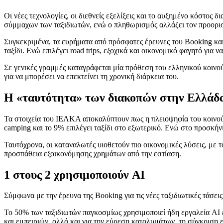
Οι νέες τεχνολογίες, οι διεθνείς εξελίξεις και το αυξημένο κόστος
σύμμαχων των ταξιδιωτών, ενώ ο πληθωρισμός αλλάζει τον προορισ
Συγκεκριμένα, τα ευρήματα από πρόσφατες έρευνες του Booking και
ταξίδι. Ενώ επιλέγει road trips, εξοχικά και οικονομικό φαγητό για ν
Σε γενικές γραμμές καταγράφεται μία πρόθεση του ελληνικού κοινού
για να μπορέσει να επεκτείνει τη χρονική διάρκεια του.
Η «ταυτότητα» των διακοπών στην Ελλάδ
Τα στοιχεία του ΙΕΛΚΑ αποκαλύπτουν πως η πλειοψηφία του κοινού επ
camping και το 9% επιλέγει ταξίδι στο εξωτερικό. Ενώ στο προσκήνι
Ταυτόχρονα, οι καταναλωτές υιοθετούν πιο οικονομικές λύσεις, με τ
προσπάθεια εξοικονόμησης χρημάτων από την εστίαση.
1 στους 2 χρησιμοποιούν AI
Σύμφωνα με την έρευνα της Booking για τις νέες ταξιδιωτικές τάσει
Το 50% των ταξιδιωτών παγκοσμίως χρησιμοποιεί ήδη εργαλεία AI εί
και εμπειριών, αλλά και για την εύρεση καταλυμάτων, τη σύγκρισ