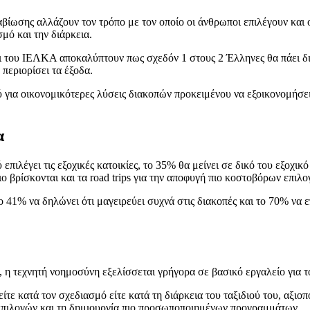
 διαβίωσης αλλάζουν τον τρόπο με τον οποίο οι άνθρωποι επιλέγουν κα
μό και την διάρκεια.
 του ΙΕΛΚΑ αποκαλύπτουν πως σχεδόν 1 στους 2 Έλληνες θα πάει διακ
α περιορίσει τα έξοδα.
 για οικονομικότερες λύσεις διακοπών προκειμένου να εξοικονομήσει 
α
ιλέγει τις εξοχικές κατοικίες, το 35% θα μείνει σε δικό του εξοχικό
ο βρίσκονται και τα road trips για την αποφυγή πιο κοστοβόρων επιλο
ο 41% να δηλώνει ότι μαγειρεύει συχνά στις διακοπές και το 70% να 
ς, η τεχνητή νοημοσύνη εξελίσσεται γρήγορα σε βασικό εργαλείο για τ
τε κατά τον σχεδιασμό είτε κατά τη διάρκεια του ταξιδιού του, αξιοπ
η επιλογών και τη δημιουργία πιο προσωποποιημένων προγραμμάτων.