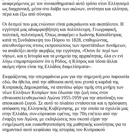
αναφερόμενος με τον συναισθηματικό αυτό τρόπο στον Ελληνισμό
ως διαχρονική, μέσα στο διάβα των αιώνων, οντότητα και ολότητα,
πέρα και έξω από σύνορα.
Οι δεσμοί που μας ενώνουν είναι μακραίωνοι και ακατάλυτοι. Η
εγγύτητά μας αδιαμφισβήτητη και πολύπλευρη. Γεωγραφική,
πολιτική, πολιτισμική. Όπως αναφέρει ο Ιωάννης Καποδίστριας
κατά τη Συνδιάσκεψη του Πόρου το 1828, επιθυμώντας,
απευθυνόμενος στους εκπροσώπους των προστάτιδων δυνάμεων,
να αναδείξει αυτήν ακριβώς την εγγύτητα, «Όσον δε περί των
νήσων, και η Ιστορία και τα μνημεία της αρχαιότητας, όλα εν ενί
λόγω επιμαρτυρούσιν ότι η Ρόδος, η Κύπρος και τόσαι άλλαι
ακόμη νήσοι είναι της Ελλάδος διαμελίσματα».
Εκφράζοντας την υπερηφάνεια μου για την σημερινή μου παρουσία
εδώ, θα ήθελα, από την αίθουσα αυτή που χτυπά η καρδιά της
Κυπριακής Δημοκρατίας, να αποτίσω φόρο τιμής στη μνήμη των
νέων Ελλήνων Κυπρίων που έδωσαν την ζωή τους στον
εθνικοαπελευθερωτικό Αγώνα 1955-1959 για την αποτίναξη του
αποικιακού ζυγού. Σε αυτό το πλαίσιο εντάσσεται και η πρόσφατη
απόφαση της Ελληνικής Κυβέρνησης, με την οποία τα σχολεία μας
στην Ελλάδα, συν-εόρτασαν εφέτος, την 70η επέτειο από την
έναρξη του Αγώνα, με εκδηλώσεις που σκοπό είχαν την
ενημέρωση και ευαισθητοποίηση της μαθητικής κοινότητας για το
σημαντικό αυτό κεφάλαιο της ιστορίας του Κυπριακού