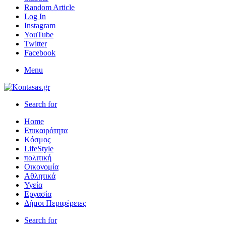
Random Article
Log In
Instagram
YouTube
Twitter
Facebook
Menu
Search for
Home
Επικαιρότητα
Κόσμος
LifeStyle
πολιτική
Οικονομία
Αθλητικά
Υγεία
Εργασία
Δήμοι Περιφέρειες
Search for