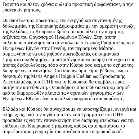
Για επτά και πλέον χρόνια ουδεμία προοπτική διαφαινόταν για την
επανεκκίνησή τους.
Ως αποτέλεσμα, πρωτίστως, της ενεργού και συντονισμένης
διπλωματίας της Κυπριακής Δημοκρατίας με την αμέριστη στήριξη
της Ελλάδας, το Κυπριακό βρίσκεται και πάλι στην αιχμή της
ατζέντας του Οργανισμού Ηνωμένων Εθνών. Στην άτυπη
πολυμερή συνάντηση που συνεκάλεσε ο Γενικός Γραμματέας των
Ηνωμένων Εθνών στην Γενεύη, τον περασμένο Μάρτιο,
συμφωνήθηκε να συζητηθούν πρωτοβουλίες σε σημαντικά
ζητήματα οικοδόμησης εμπιστοσύνης και να υπάρξει συνέχεια στις
άτυπες διαβουλεύσεις, τόσο στην Κύπρο όσο και με το σχήμα της
διευρυμένης συνάντησης. Στο ίδιο πνεύμα, είμαι βέβαιος πως ο
διορισμός της Maria Angela Holguin Cuéllar, ως Προσωπικής
Απεσταλμένης του ΓΓΗΕ για το Κυπριακό θα συμβάλει προς
αυτήν την κατεύθυνση. Οποιαδήποτε προσπάθεια εκτροχιασμού
από το διαμορφωθέν πλαίσιο των σχετικών ψηφισμάτων των
Ηνωμένων Εθνών είναι προδήλως απορριπτέα και παράνομη.
Ελλάδα και Κύπρος θα συνεχίσουμε να υποστηρίζουμε, ενεργά και
πλήρως τις, υπό την αιγίδα του Γενικού Γραμματέα του ΟΗΕ,
προσπάθειες για την επανεκκίνηση των διαπραγματεύσεων για την
επίλυση του Κυπριακού ζητήματος, καθώς αυτό προτάσσει το
συμφέρον και η ευημερία του συνόλου του κυπριακού λαού.