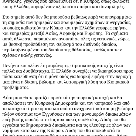
Ανατολής, γεγονός που αποδεικνύει ότι η Κύπρος, όπως άλλωστε
και η Ελλάδα, παραμένουν αξιόπιστοι εταίροι και συνομιλητές.
Στο σημείο αυτό δεν θα μπορούσα βεβαίως παρά να υπογραμμίσω
τη σημασία των τριμερών και πολυμερών σχημάτων συνεργασίας,
οι οποίες καθιστούν την Κύπρο και την Ελλάδα γέφυρες ειρήνης
και ευημερίας μεταξύ Ασίας, Αφρικής και Ευρώπης. Τα σχήματα
αυτά, άλλωστε, παραμένουν ανοικτά σε όλες τις γειτονικές χώρες,
με βασική προϋπόθεση τον σεβασμό του διεθνούς δικαίου,
περιλαμβανομένου του δικαίου της θάλασσας, καθώς και των
σχέσεων καλής γειτονίας.
Πενήντα και πλέον έτη παράνομης στρατιωτικής κατοχής είναι
πολλά και δυσβάσταχτα. Η Ελλάδα συνεχίζει να διακηρύσσει προς
πάσα κατεύθυνση ότι η μόνη οδός για διαρκή ειρήνη στην περιοχή
μας είναι η δίκαιη, βιώσιμη και λειτουργική λύση του Κυπριακού
προβλήματος.
Λύση που θα τερματίζει οριστικά την τουρκική κατοχή και θα
απαλλάσσει την Κυπριακή Δημοκρατία και τον κυπριακό λαό από
τα κατοχικά στρατεύματα και από το αναχρονιστικό και μη βιώσιμο
πλέον σύστημα των Εγγυήσεων και των μονομερών δικαιωμάτων
επέμβασης οιουδήποτε στις κυπριακές υποθέσεις. Λύση που θα
εγγυάται τα δημοκρατικά δικαιώματα και τις ελευθερίες όλων των
νομίμων κατοίκων της Κύπρου. Λύση που θα αποκαθιστά τα
δικαιώματα των εκτοπισθέντων και των οικογενειών τους. Λύση