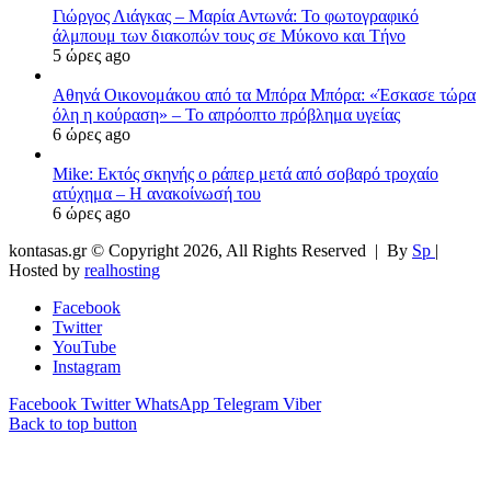
Γιώργος Λιάγκας – Μαρία Αντωνά: Το φωτογραφικό
άλμπουμ των διακοπών τους σε Μύκονο και Τήνο
5 ώρες ago
Αθηνά Οικονομάκου από τα Μπόρα Μπόρα: «Έσκασε τώρα
όλη η κούραση» – Το απρόοπτο πρόβλημα υγείας
6 ώρες ago
Mike: Εκτός σκηνής ο ράπερ μετά από σοβαρό τροχαίο
ατύχημα – Η ανακοίνωσή του
6 ώρες ago
kontasas.gr © Copyright 2026, All Rights Reserved |
By
Sp
|
Hosted by
realhosting
Facebook
Twitter
YouTube
Instagram
Facebook
Twitter
WhatsApp
Telegram
Viber
Back to top button