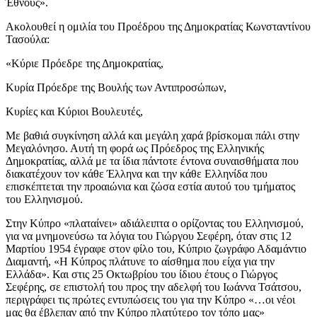
Έθνους».
Ακολουθεί η ομιλία του Προέδρου της Δημοκρατίας Κωνσταντίνου
Τασούλα:
«Κύριε Πρόεδρε της Δημοκρατίας,
Κυρία Πρόεδρε της Βουλής των Αντιπροσώπων,
Κυρίες και Κύριοι Βουλευτές,
Με βαθιά συγκίνηση αλλά και μεγάλη χαρά βρίσκομαι πάλι στην
Μεγαλόνησο. Αυτή τη φορά ως Πρόεδρος της Ελληνικής
Δημοκρατίας, αλλά με τα ίδια πάντοτε έντονα συναισθήματα που
διακατέχουν τον κάθε Έλληνα και την κάθε Ελληνίδα που
επισκέπτεται την προαιώνια και ζώσα εστία αυτού του τμήματος
του Ελληνισμού.
Στην Κύπρο «πλαταίνει» αδιάλειπτα ο ορίζοντας του Ελληνισμού,
για να μνημονεύσω τα λόγια του Γιώργου Σεφέρη, όταν στις 12
Μαρτίου 1954 έγραφε στον φίλο του, Κύπριο ζωγράφο Αδαμάντιο
Διαμαντή, «Η Κύπρος πλάτυνε το αίσθημα που είχα για την
Ελλάδα». Και στις 25 Οκτωβρίου του ίδιου έτους ο Γιώργος
Σεφέρης, σε επιστολή του προς την αδελφή του Ιωάννα Τσάτσου,
περιγράφει τις πρώτες εντυπώσεις του για την Κύπρο «…οι νέοι
μας θα έβλεπαν από την Κύπρο πλατύτερο τον τόπο μας»