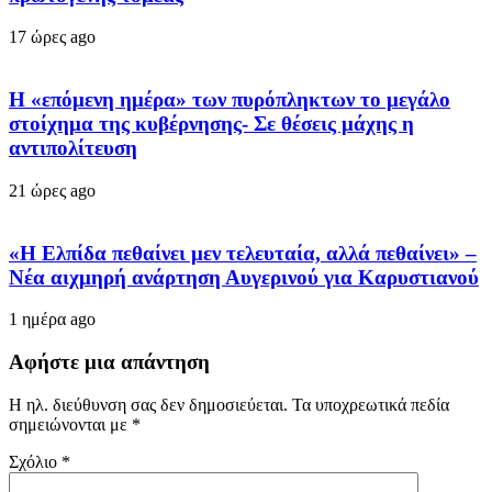
17 ώρες ago
Η «επόμενη ημέρα» των πυρόπληκτων το μεγάλο
στοίχημα της κυβέρνησης- Σε θέσεις μάχης η
αντιπολίτευση
21 ώρες ago
«Η Ελπίδα πεθαίνει μεν τελευταία, αλλά πεθαίνει» –
Νέα αιχμηρή ανάρτηση Αυγερινού για Καρυστιανού
1 ημέρα ago
Αφήστε μια απάντηση
Η ηλ. διεύθυνση σας δεν δημοσιεύεται.
Τα υποχρεωτικά πεδία
σημειώνονται με
*
Σχόλιο
*