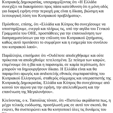
Κυπριακής Δημοκρατίας, υπογραμμίζοντας ότι «Η Ελλάδα
συνεχίζει να διακηρύσσει προς πάσα κατεύθυνση ότι η μόνη οδός
για διαρκή ειρήνη στην περιοχή μας είναι η δίκαιη, βιώσιμη και
λειτουργική λύση του Κυπριακού προβλήματος».
Πρόσθεσε, επίσης, ότι «Ελλάδα και Κύπρος θα συνεχίσουμε να
υποστηρίζουμε, ενεργά και πλήρως τις, υπό την αιγίδα του Γενικού
Γραμματέα του ΟΗΕ, προσπάθειες για την επανεκκίνηση των
διαπραγματεύσεων για την επίλυση του Κυπριακού ζητήματος,
καθώς αυτό προτάσσει το συμφέρον και η ευημερία του συνόλου
του κυπριακού λαού».
Παράλληλα, επισήμανε ότι «Ουδέποτε αποδεχθήκαμε και ούτε
πρόκειται να αποδεχθούμε τετελεσμένα. Σε πείσμα των καιρών,
επιμένουμε ότι η βία και η παρανομία, σε καμία περίπτωση, δεν
μπορούν να δημιουργήσουν δίκαιο. Η Ελλάδα είναι και θα
παραμείνει αρωγός και ανιδιοτελής εθνικός συμπαραστάτης του
Κυπριακού Ελληνισμού, σταθερός σύμμαχος και υπερασπιστής της
Κυπριακής Δημοκρατίας. Ελλάδα και Κύπρος θα συνεχίσουμε από
κοινού τον αγώνα για την ειρήνη, την απελευθέρωση και την
επανένωση της Μεγαλονήσου».
Κλείνοντας, ο κ. Τασούλας τόνισε, ότι «Πιστεύω ακράδαντα πως, η
μέχρι τελικής ευόδωσης, προσήλωσή μας σε αυτό τον σκοπό, θα
ενώνει, θα συσπειρώνει και θα κινητοποιεί όλες τις δυνάμεις του