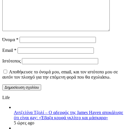
Όνομα
*
Email
*
Ιστότοπος
Αποθήκευσε το όνομά μου, email, και τον ιστότοπο μου σε
αυτόν τον πλοηγό για την επόμενη φορά που θα σχολιάσω.
Life
Αντζελίνα Τζολί – Ο αδερφός της James Haven αποκάλυψε
ότι είναι gay: «Έβαζα κρυφά γκλίτερ και μάσκαρα»
5 ώρες ago