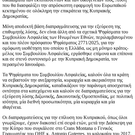
που θα διασφαλίζει την απρόσκοπτη εφαρμογή του Ευρωπαϊκού
κεκτημένου σε ολόκληρη την επικράτεια της Κυπριακής
Δημοκρατίας.
Μόνη αποδεκτή βάση διαπραγμάτευσης για την εξεύρεση της
επιθυμητής λύσης, δεν είναι άλλη από τα σχετικά Ψηφίσματα του
Συμβουλίου Ασφαλείας των Ηνωμένων Εθνών, περιλαμβανομένου
και του πλέον πρόσφατου Ψηφίσματος 2771/2025, για την
ομόφωνη υιοθέτηση του οποίου η Ελλάδα, ως μη μόνιμο κράτος-
μέλος του Συμβουλίου Ασφαλείας, εργάσθηκε επίμονα και επίπονα
και σε στενό συντονισμό με την Κυπριακή Δημοκρατία, τον
περασμένο Ιανουάριο.
Τα Ψηφίσματα του Συμβουλίου Ασφαλείας, καλούν όλα τα κράτη
να σεβαστούν την ανεξαρτησία, κυριαρχία και ακεραιότητα της
Κυπριακής Δημοκρατίας, καταδικάζουν την παράνομη αποσχιστική
οντότητα στα κατεχόμενα και καλούν σε διαπραγματεύσεις για την
εξεύρεση λύσης Διζωνικής, Δικοινοτικής Ομοσπονδίας, με πολιτική
ισότητα, μία διεθνή προσωπικότητα, μία κυριαρχία και μία
ιθαγένεια.
Οι διαπραγματεύσεις για την επίλυση του Κυπριακού, όπως όλοι
γνωρίζουμε, έχουν διακοπεί επί σειρά ετών, μετά την Διάσκεψη για
την Κύπρο που συγκάλεσε στο Crans Montana ο Γενικός
Γραμματέας του ΟΗΕ κ. Antonio Guterres, το καλοκαίρι του 2017.