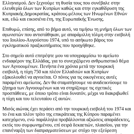
Ελληνισμού. Δεν ξεχνούμε τη θυσία τους που συνέβαλε στην
ελευθερία όλων των Κυπρίων καθώς και στην εγκαθίδρυση της
Κυπριακής Δημοκρατίας, κράτους-μέλους των Ηνωμένων Εθνών
και, εδώ και εικοσιένα έτη, της Ευρωπαϊκής Ένωσης.
Επιθυμώ, επίσης, από το βήμα αυτό, να τιμήσω τη μνήμη όλων των
αγωνιστών που αντιστάθηκαν, με απαράμιλλη τόλμη στην εισβολή
του Ιουλίου-Αυγούστου 1974, υπό το ασήκωτο βάρος του
εγκληματικού πραξικοπήματος που προηγήθηκε.
Στο σημείο αυτό επιτρέψτε μου να υπογραμμίσω το αμείωτο
ενδιαφέρον της Ελλάδας, για το συνεχιζόμενο ανθρωπιστικό θέμα
των Αγνοουμένων. Πενήντα ένα χρόνια μετά την τουρκική
εισβολή, η τύχη 750 και πλέον Ελλαδιτών και Κυπρίων
εξακολουθεί να αγνοείται. Ο πόνος για τις οικογένειες αυτές
παραμένει αμείωτος. Δεν θα σταματήσουμε να αναδεικνύουμε το
ζήτημα των Αγνοουμένων και να στηρίζουμε τις σχετικές
προσπάθειες, με όποιο τρόπο είναι δυνατόν, μέχρι να διακριβωθεί
η τύχη και του τελευταίου εξ αυτών.
Μισός αιώνας έχει περάσει από την τουρκική εισβολή του 1974 και
το ένα και πλέον τρίτο της επικράτειας της Κύπρου παραμένει
κατεχόμενο, ενώ παράλληλα προβάλλονται αξιώσεις απαράδεκτες,
εκτός του συμφωνημένου, επί σειρά δεκαετιών, πλαισίου, για την
επανέναρξη των διαπραγματεύσεων με στόχο την εξεύρεση