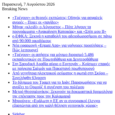
Παρασκευή, 7 Αυγούστου 2026
Breaking News
«Τρέχουν» οι θερινές εκπτώσεις: Οδηγός για ασφαλείς
αγορές – Ποιες οι «παγίδες»
Μήνας «κλειδί» ο Αύγουστος – Πότε λήγουν τα
προγράμματα «Ανακαίνιση Κατοικίας» και «Σπίτι μου ΙΙ»
e-ΕΦΚΑ: Ξεκινά η καταβολή του αδειοδωροσήμου σε πάνω
από 90.000 οικοδόμους
Νέα εφαρμογή «Ergani App» για γρήγορες προσλήψεις –
Πώς λειτουργεί
«Τρέχουν» οι αιτήσεις για μόνιμο διορισμό 5.486
εκπαιδευτικών σε Πρωτοβάθμια και Δευτεροβάθμια
Στη Σαουδική Αραβία αύριο ο Ερντογάν – Κρίσιμες επαφές
με πρίγκιπα Σαλμάν και Πακιστανό πρωθυπουργό
Από γεννήτρια ηλεκτρικού ρεύματος η φωτιά στη Σκύρο –
Συνελήφθη 63χρονη
Το δίλημμα του Τραμπ για το Ιράν: Παραχωρήσεις για να
ανοίξει το Ορμούζ ή συνέχιση του πολέμου
Μετρό Θεσσαλονίκης: Ξεκινούν τα δοκιμαστικά δρομολόγια
της επέκτασης προς την Καλαμαριά
Μπρούνερ: «Ευάλωτη η ΕΕ αν οι συνοριακοί έλεγχοι
εξαρτώνται από την καλή θέληση γειτονικής χώρας»
Sidebar