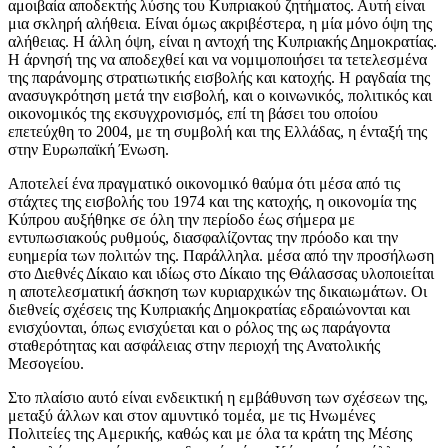
αμοιβαία αποδεκτής λύσης του Κυπριακού ζητήματος. Αυτή είναι
μια σκληρή αλήθεια. Είναι όμως ακριβέστερα, η μία μόνο όψη της
αλήθειας. Η άλλη όψη, είναι η αντοχή της Κυπριακής Δημοκρατίας.
Η άρνησή της να αποδεχθεί και να νομιμοποιήσει τα τετελεσμένα
της παράνομης στρατιωτικής εισβολής και κατοχής. Η ραγδαία της
ανασυγκρότηση μετά την εισβολή, και ο κοινωνικός, πολιτικός και
οικονομικός της εκσυγχρονισμός, επί τη βάσει του οποίου
επετεύχθη το 2004, με τη συμβολή και της Ελλάδας, η ένταξή της
στην Ευρωπαϊκή Ένωση.
Αποτελεί ένα πραγματικό οικονομικό θαύμα ότι μέσα από τις
στάχτες της εισβολής του 1974 και της κατοχής, η οικονομία της
Κύπρου αυξήθηκε σε όλη την περίοδο έως σήμερα με
εντυπωσιακούς ρυθμούς, διασφαλίζοντας την πρόοδο και την
ευημερία των πολιτών της. Παράλληλα. μέσα από την προσήλωση
στο Διεθνές Δίκαιο και ιδίως στο Δίκαιο της Θάλασσας υλοποιείται
η αποτελεσματική άσκηση των κυριαρχικών της δικαιωμάτων. Οι
διεθνείς σχέσεις της Κυπριακής Δημοκρατίας εδραιώνονται και
ενισχύονται, όπως ενισχύεται και ο ρόλος της ως παράγοντα
σταθερότητας και ασφάλειας στην περιοχή της Ανατολικής
Μεσογείου.
Στο πλαίσιο αυτό είναι ενδεικτική η εμβάθυνση των σχέσεων της,
μεταξύ άλλων και στον αμυντικό τομέα, με τις Ηνωμένες
Πολιτείες της Αμερικής, καθώς και με όλα τα κράτη της Μέσης