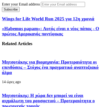
Enter your Email address
Wings for Life World Run 2025 για 12η χρονιά
«Habemus papam»: Αυτός είναι ο νέος πάπας - Ο
πρώτος Αμερικανός ποντίφικας
Related Articles
Μητσοτάκης για βιομηχανία: Προτεραιότητα οι
επενδύσεις – Στόχος ένα πραγματικό αναπτυξιακό
άλμα
14 ώρες ago
Μητσοτάκης: Η χώρα δεν μπορεί να είναι
αιχμάλωτη του ρουσφετιού – Προτεραιότητα ο
πρωτογενής τομεάς