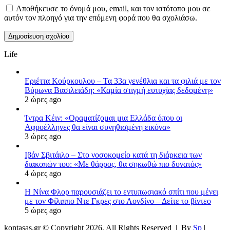
Αποθήκευσε το όνομά μου, email, και τον ιστότοπο μου σε
αυτόν τον πλοηγό για την επόμενη φορά που θα σχολιάσω.
Life
Εριέττα Κούρκουλου – Τα 33α γενέθλια και τα φιλιά με τον
Βύρωνα Βασιλειάδη: «Καμία στιγμή ευτυχίας δεδομένη»
2 ώρες ago
Ίντρα Κέιν: «Οραματίζομαι μια Ελλάδα όπου οι
Αφροέλληνες θα είναι συνηθισμένη εικόνα»
3 ώρες ago
Ιβάν Σβιτάιλο – Στο νοσοκομείο κατά τη διάρκεια των
διακοπών του: «Με θάρρος, θα σηκωθώ πιο δυνατός»
4 ώρες ago
Η Νίνα Φλορ παρουσιάζει το εντυπωσιακό σπίτι που μένει
με τον Φίλιππο Ντε Γκρες στο Λονδίνο – Δείτε το βίντεο
5 ώρες ago
kontasas.gr © Copyright 2026, All Rights Reserved |
By
Sp
|