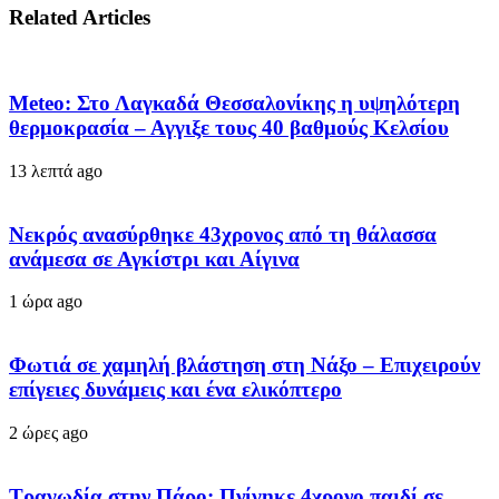
Related Articles
Meteo: Στο Λαγκαδά Θεσσαλονίκης η υψηλότερη
θερμοκρασία – Αγγιξε τους 40 βαθμούς Κελσίου
13 λεπτά ago
Νεκρός ανασύρθηκε 43χρονος από τη θάλασσα
ανάμεσα σε Αγκίστρι και Αίγινα
1 ώρα ago
Φωτιά σε χαμηλή βλάστηση στη Νάξο – Επιχειρούν
επίγειες δυνάμεις και ένα ελικόπτερο
2 ώρες ago
Τραγωδία στην Πάρο: Πνίγηκε 4χρονο παιδί σε