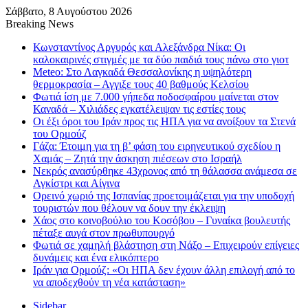
Σάββατο, 8 Αυγούστου 2026
Breaking News
Κωνσταντίνος Αργυρός και Αλεξάνδρα Νίκα: Οι
καλοκαιρινές στιγμές με τα δύο παιδιά τους πάνω στο γιοτ
Meteo: Στο Λαγκαδά Θεσσαλονίκης η υψηλότερη
θερμοκρασία – Αγγιξε τους 40 βαθμούς Κελσίου
Φωτιά ίση με 7.000 γήπεδα ποδοσφαίρου μαίνεται στον
Καναδά – Χιλιάδες εγκατέλειψαν τις εστίες τους
Οι έξι όροι του Ιράν προς τις ΗΠΑ για να ανοίξουν τα Στενά
του Ορμούζ
Γάζα: Έτοιμη για τη β’ φάση του ειρηνευτικού σχεδίου η
Χαμάς – Ζητά την άσκηση πιέσεων στο Ισραήλ
Νεκρός ανασύρθηκε 43χρονος από τη θάλασσα ανάμεσα σε
Αγκίστρι και Αίγινα
Ορεινό χωριό της Ισπανίας προετοιμάζεται για την υποδοχή
τουριστών που θέλουν να δουν την έκλειψη
Χάος στο κοινοβούλιο του Κοσόβου – Γυναίκα βουλευτής
πέταξε αυγά στον πρωθυπουργό
Φωτιά σε χαμηλή βλάστηση στη Νάξο – Επιχειρούν επίγειες
δυνάμεις και ένα ελικόπτερο
Ιράν για Ορμούζ: «Οι ΗΠΑ δεν έχουν άλλη επιλογή από το
να αποδεχθούν τη νέα κατάσταση»
Sidebar