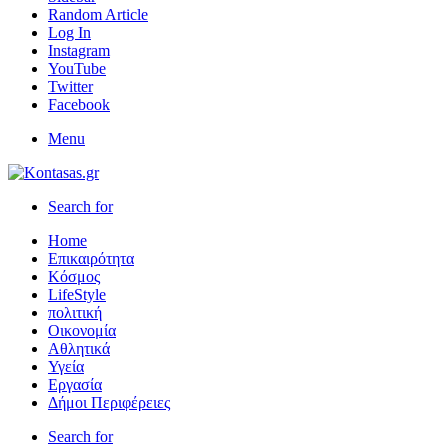
Random Article
Log In
Instagram
YouTube
Twitter
Facebook
Menu
Search for
Home
Επικαιρότητα
Κόσμος
LifeStyle
πολιτική
Οικονομία
Αθλητικά
Υγεία
Εργασία
Δήμοι Περιφέρειες
Search for