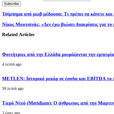
Τσίμπημα από μωβ μέδουσα: Τι πρέπει να κάνετε και
Νίκος Μουτσινάς: «Δεν έχω βιώσει διακρίσεις για το 
Related Articles
Φοιτήτριες από την Ελλάδα μοιράζονται την εμπειρία
4 λεπτά ago
METLEN: Ιστορικό ρεκόρ σε έσοδα και EBITDA το Α
59 λεπτά ago
Τιερύ Ντεό (Meridiam): Ο άνθρωπος από την Μαρτιν
3 ώρες ago