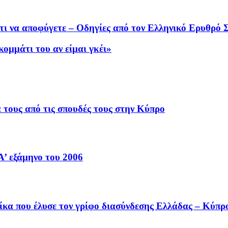
 τι να αποφύγετε – Οδηγίες από τον Ελληνικό Ερυθρό 
κομμάτι του αν είμαι γκέι»
 τους από τις σπουδές τους στην Κύπρο
’ εξάμηνο του 2006
ίκα που έλυσε τον γρίφο διασύνδεσης Ελλάδας – Κύπρ