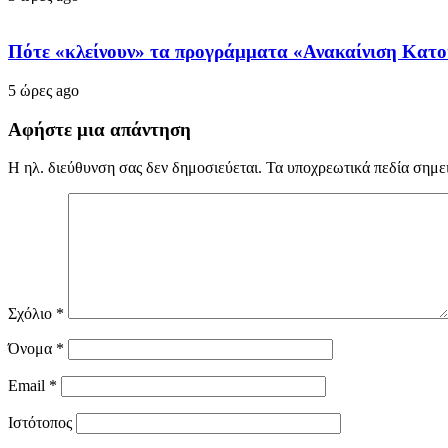
Πότε «κλείνουν» τα προγράμματα «Ανακαίνιση Κατοι
5 ώρες ago
Αφήστε μια απάντηση
Η ηλ. διεύθυνση σας δεν δημοσιεύεται.
Τα υποχρεωτικά πεδία σημε
Σχόλιο
*
Όνομα
*
Email
*
Ιστότοπος