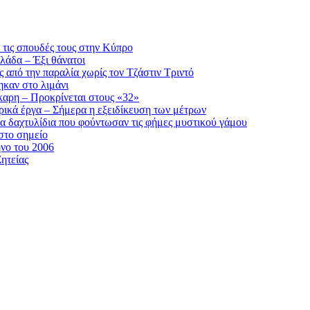
ό τις σπουδές τους στην Κύπρο
λάδα – Έξι θάνατοι
ς από την παραλία χωρίς τον Τζάστιν Τριντό
ηκαν στο λιμάνι
καρη – Προκρίνεται στους «32»
ρικά έργα – Σήμερα η εξειδίκευση των μέτρων
τα δαχτυλίδια που φούντωσαν τις φήμες μυστικού γάμου
στο σημείο
νο του 2006
ητείας