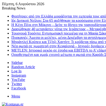
Πέμπτη, 6 Αυγούστου 2026
Breaking News
Φοιτήτριες από την Ελλάδα μοιράζονται την εμπειρία τους απ
Ιός Δυτικού Νείλου: Στα 65 αυξήθηκαν τα κρούσματα στην Ελ
H Κέιτι Πέρι στη Μύκονο – Δείτε το βίντεο της τραγουδίστρια
Διασώθηκαν 40 μετανάστες νότια της Ιεράπετρας – Μεταφέρθ
Τουρνουά Τορόντο: Εντυπωσιακή πρεμιέρα για τη Μαρία Σάκ
Πυρκαγιές: Άμεσα οι μελέτες, μέχρι Δεκέμβρη τα αντιπλημμυ
Μπράντλεϊ Κούπερ και Τζίτζι Χαντίντ: Τι κρύβεται πίσω από 
Νέα φωτιά σε χωματερή στην Κεφαλονιά – Ισχυρές δυνάμεις 
METLEN: Ιστορικό ρεκόρ σε έσοδα και EBITDA το Α’ εξάμη
Οριοθετημένη και χωρίς ενεργό μέτωπο η φωτιά στο Καρύδι Σ
Sidebar
Random Article
Log In
Instagram
YouTube
Twitter
Facebook
Menu