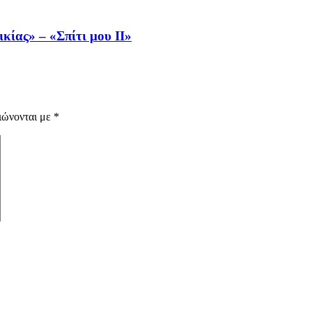
κίας» – «Σπίτι μου ΙΙ»
ιώνονται με
*