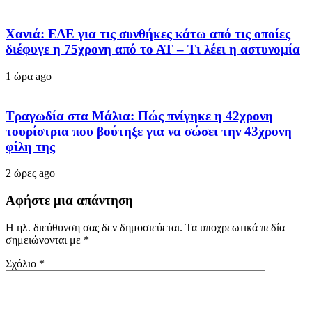
Χανιά: ΕΔΕ για τις συνθήκες κάτω από τις οποίες
διέφυγε η 75χρονη από το ΑΤ – Τι λέει η αστυνομία
1 ώρα ago
Τραγωδία στα Μάλια: Πώς πνίγηκε η 42χρονη
τουρίστρια που βούτηξε για να σώσει την 43χρονη
φίλη της
2 ώρες ago
Αφήστε μια απάντηση
Η ηλ. διεύθυνση σας δεν δημοσιεύεται.
Τα υποχρεωτικά πεδία
σημειώνονται με
*
Σχόλιο
*