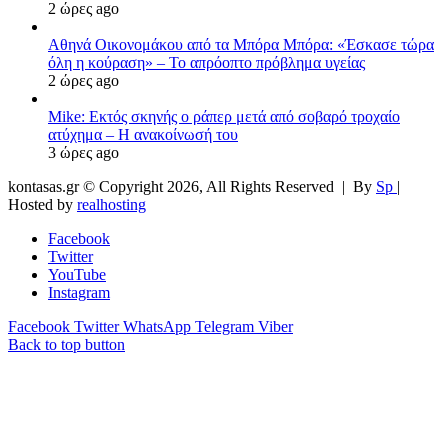
2 ώρες ago
Αθηνά Οικονομάκου από τα Μπόρα Μπόρα: «Έσκασε τώρα
όλη η κούραση» – Το απρόοπτο πρόβλημα υγείας
2 ώρες ago
Mike: Εκτός σκηνής ο ράπερ μετά από σοβαρό τροχαίο
ατύχημα – Η ανακοίνωσή του
3 ώρες ago
kontasas.gr © Copyright 2026, All Rights Reserved |
By
Sp
|
Hosted by
realhosting
Facebook
Twitter
YouTube
Instagram
Facebook
Twitter
WhatsApp
Telegram
Viber
Back to top button