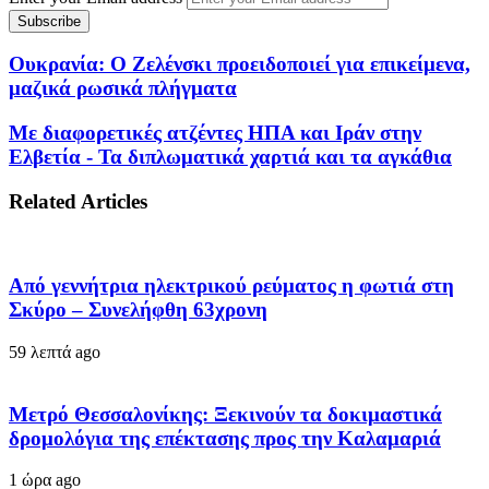
Ουκρανία: Ο Ζελένσκι προειδοποιεί για επικείμενα,
μαζικά ρωσικά πλήγματα
Με διαφορετικές ατζέντες ΗΠΑ και Ιράν στην
Ελβετία - Τα διπλωματικά χαρτιά και τα αγκάθια
Related Articles
Από γεννήτρια ηλεκτρικού ρεύματος η φωτιά στη
Σκύρο – Συνελήφθη 63χρονη
59 λεπτά ago
Μετρό Θεσσαλονίκης: Ξεκινούν τα δοκιμαστικά
δρομολόγια της επέκτασης προς την Καλαμαριά
1 ώρα ago