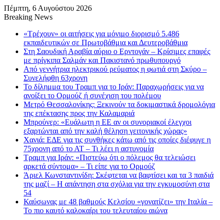
Πέμπτη, 6 Αυγούστου 2026
Breaking News
«Τρέχουν» οι αιτήσεις για μόνιμο διορισμό 5.486
εκπαιδευτικών σε Πρωτοβάθμια και Δευτεροβάθμια
Στη Σαουδική Αραβία αύριο ο Ερντογάν – Κρίσιμες επαφές
με πρίγκιπα Σαλμάν και Πακιστανό πρωθυπουργό
Από γεννήτρια ηλεκτρικού ρεύματος η φωτιά στη Σκύρο –
Συνελήφθη 63χρονη
Το δίλημμα του Τραμπ για το Ιράν: Παραχωρήσεις για να
ανοίξει το Ορμούζ ή συνέχιση του πολέμου
Μετρό Θεσσαλονίκης: Ξεκινούν τα δοκιμαστικά δρομολόγια
της επέκτασης προς την Καλαμαριά
Μπρούνερ: «Ευάλωτη η ΕΕ αν οι συνοριακοί έλεγχοι
εξαρτώνται από την καλή θέληση γειτονικής χώρας»
Χανιά: ΕΔΕ για τις συνθήκες κάτω από τις οποίες διέφυγε η
75χρονη από το ΑΤ – Τι λέει η αστυνομία
Τραμπ για Ιράν: «Πιστεύω ότι ο πόλεμος θα τελειώσει
αρκετά σύντομα» – Τι είπε για το Ορμούζ
Άριελ Κωνσταντινίδη: Σκέφτεται να βαφτίσει και τα 3 παιδιά
της μαζί – Η απάντηση στα σχόλια για την εγκυμοσύνη στα
54
Καύσωνας με 48 βαθμούς Κελσίου «γονατίζει» την Ιταλία –
Το πιο καυτό καλοκαίρι του τελευταίου αιώνα