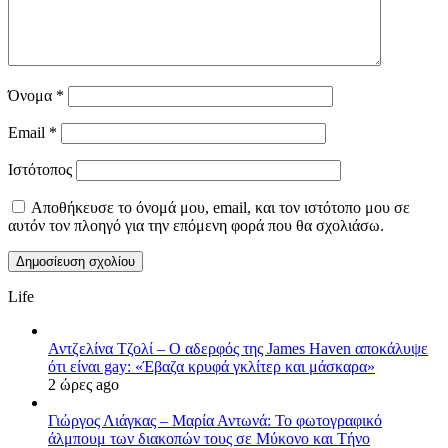
Όνομα
*
Email
*
Ιστότοπος
Αποθήκευσε το όνομά μου, email, και τον ιστότοπο μου σε
αυτόν τον πλοηγό για την επόμενη φορά που θα σχολιάσω.
Life
Αντζελίνα Τζολί – Ο αδερφός της James Haven αποκάλυψε
ότι είναι gay: «Έβαζα κρυφά γκλίτερ και μάσκαρα»
2 ώρες ago
Γιώργος Λιάγκας – Μαρία Αντωνά: Το φωτογραφικό
άλμπουμ των διακοπών τους σε Μύκονο και Τήνο