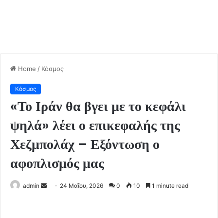
Home
/
Κόσμος
Κόσμος
«Το Ιράν θα βγει με το κεφάλι
ψηλά» λέει ο επικεφαλής της
Χεζμπολάχ – Εξόντωση ο
αφοπλισμός μας
admin
S
24 Μαΐου, 2026
0
10
1 minute read
e
n