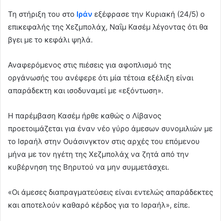
d
Τη στήριξη του στο
Ιράν
εξέφρασε την Κυριακή (24/5) ο
a
επικεφαλής της Χεζμπολάχ, Ναΐμ Κασέμ λέγοντας ότι θα
n
e
βγει με το κεφάλι ψηλά.
m
a
Αναφερόμενος στις πιέσεις για αφοπλισμό της
i
οργάνωσής του ανέφερε ότι μία τέτοια εξέλιξη είναι
l
απαράδεκτη και ισοδυναμεί με «εξόντωση».
Η παρέμβαση Κασέμ ήρθε καθώς ο Λίβανος
προετοιμάζεται για έναν νέο γύρο άμεσων συνομιλιών με
το Ισραήλ στην Ουάσινγκτον στις αρχές του επόμενου
μήνα με τον ηγέτη της Χεζμπολάχ να ζητά από την
κυβέρνηση της Βηρυτού να μην συμμετάσχει.
«Οι άμεσες διαπραγματεύσεις είναι εντελώς απαράδεκτες
και αποτελούν καθαρό κέρδος για το Ισραήλ», είπε.