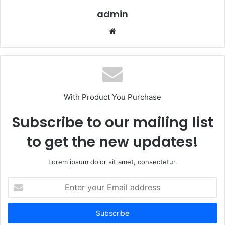
admin
W
e
b
s
i
t
With Product You Purchase
e
Subscribe to our mailing list
to get the new updates!
Lorem ipsum dolor sit amet, consectetur.
E
n
t
e
r