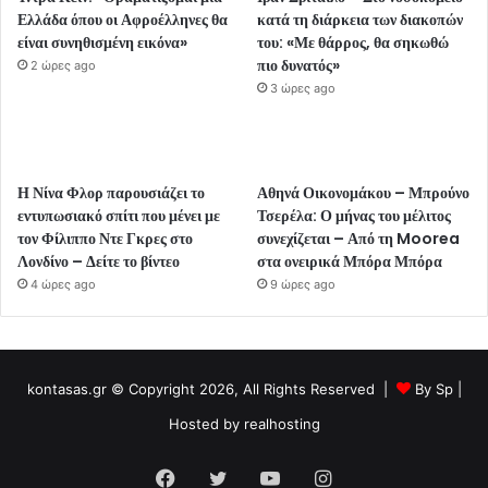
Ελλάδα όπου οι Αφροέλληνες θα
κατά τη διάρκεια των διακοπών
είναι συνηθισμένη εικόνα»
του: «Με θάρρος, θα σηκωθώ
πιο δυνατός»
2 ώρες ago
3 ώρες ago
Η Νίνα Φλορ παρουσιάζει το
Αθηνά Οικονομάκου – Μπρούνο
εντυπωσιακό σπίτι που μένει με
Τσερέλα: Ο μήνας του μέλιτος
τον Φίλιππο Ντε Γκρες στο
συνεχίζεται – Από τη Moorea
Λονδίνο – Δείτε το βίντεο
στα ονειρικά Μπόρα Μπόρα
4 ώρες ago
9 ώρες ago
kontasas.gr © Copyright 2026, All Rights Reserved |
By
Sp
|
Hosted by
realhosting
Facebook
Twitter
YouTube
Instagram