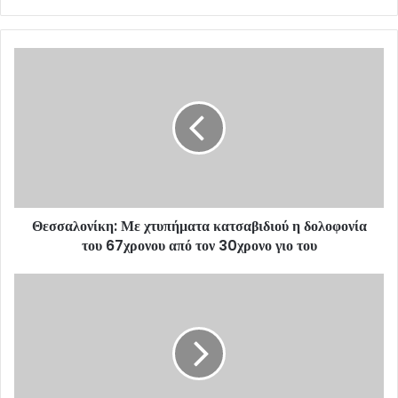
y
o
u
r
E
m
a
i
l
a
d
d
Θεσσαλονίκη: Με χτυπήματα κατσαβιδιού η δολοφονία
r
του 67χρονου από τον 30χρονο γιο του
e
s
s