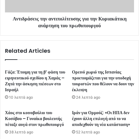
Αντιδράσεις την αντιπολίτευσης για την Κυριακάτικη
ανάρτηση του πρωθυπουργού
Related Articles
Γάζα: Έτοιμη για τη β’ φάση του
Ορεινό χωριό της Ισπανίας
ειρηνευτικού σχεδίου η Χαμάς –
προετοιμάζεται για την υποδοχή
Ζητά την άσκηση πιέσεων στο
τουριστών που θέλουν να δουν την
Ισραήλ
έκλειψη
10 λεπτά ago
24 λεπτά ago
Χάος στο κοινοβούλιο του
Ιράν για Ορμούζ: «Οι ΗΠΑ δεν
Κοσόβου – Γυναίκα βουλευτής
έχουν άλλη επιλογή από το να
πέταξε αυγά στον πρωθυπουργό
αποδεχθούν τη νέα κατάσταση»
38 λεπτά ago
52 λεπτά ago