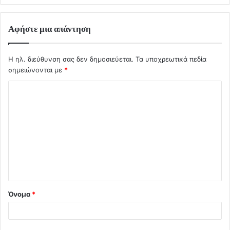
Αφήστε μια απάντηση
Η ηλ. διεύθυνση σας δεν δημοσιεύεται.
Τα υποχρεωτικά πεδία
σημειώνονται με
*
Σ
χ
ό
λ
ι
ο
*
Όνομα
*