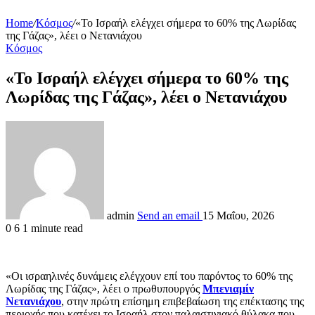
Home
/
Κόσμος
/
«Το Ισραήλ ελέγχει σήμερα το 60% της Λωρίδας
της Γάζας», λέει ο Νετανιάχου
Κόσμος
«Το Ισραήλ ελέγχει σήμερα το 60% της
Λωρίδας της Γάζας», λέει ο Νετανιάχου
admin
Send an email
15 Μαΐου, 2026
0
6
1 minute read
«Οι ισραηλινές δυνάμεις ελέγχουν επί του παρόντος το 60% της
Λωρίδας της Γάζας», λέει ο πρωθυπουργός
Μπενιαμίν
Νετανιάχου
, στην πρώτη επίσημη επιβεβαίωση της επέκτασης της
περιοχής που κατέχει το Ισραήλ στον παλαιστινιακό θύλακα που