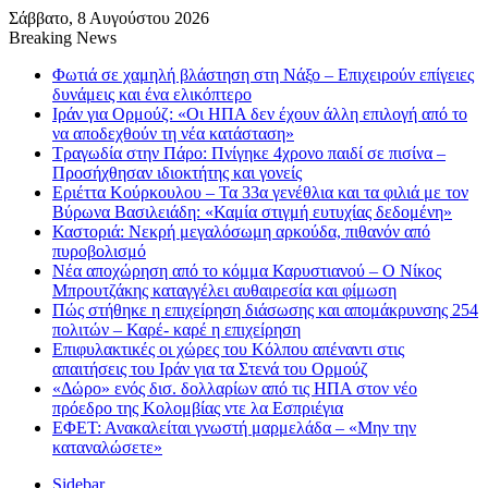
Σάββατο, 8 Αυγούστου 2026
Breaking News
Φωτιά σε χαμηλή βλάστηση στη Νάξο – Επιχειρούν επίγειες
δυνάμεις και ένα ελικόπτερο
Ιράν για Ορμούζ: «Οι ΗΠΑ δεν έχουν άλλη επιλογή από το
να αποδεχθούν τη νέα κατάσταση»
Τραγωδία στην Πάρο: Πνίγηκε 4χρονο παιδί σε πισίνα –
Προσήχθησαν ιδιοκτήτης και γονείς
Εριέττα Κούρκουλου – Τα 33α γενέθλια και τα φιλιά με τον
Βύρωνα Βασιλειάδη: «Καμία στιγμή ευτυχίας δεδομένη»
Καστοριά: Νεκρή μεγαλόσωμη αρκούδα, πιθανόν από
πυροβολισμό
Νέα αποχώρηση από το κόμμα Καρυστιανού – Ο Νίκος
Μπρουτζάκης καταγγέλει αυθαιρεσία και φίμωση
Πώς στήθηκε η επιχείρηση διάσωσης και απομάκρυνσης 254
πολιτών – Καρέ- καρέ η επιχείρηση
Επιφυλακτικές οι χώρες του Κόλπου απέναντι στις
απαιτήσεις του Ιράν για τα Στενά του Ορμούζ
«Δώρο» ενός δισ. δολλαρίων από τις ΗΠΑ στον νέο
πρόεδρο της Κολομβίας ντε λα Εσπριέγια
ΕΦΕΤ: Ανακαλείται γνωστή μαρμελάδα – «Μην την
καταναλώσετε»
Sidebar