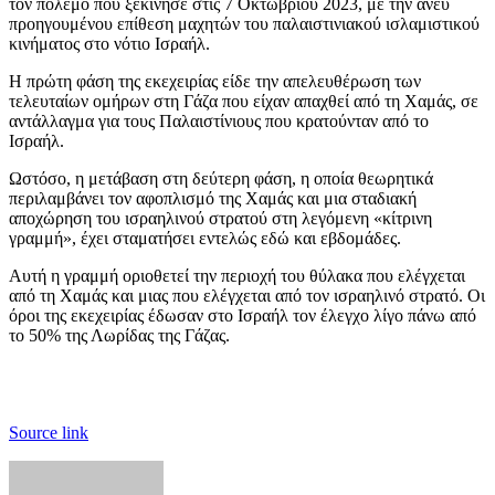
τον πόλεμο που ξεκίνησε στις 7 Οκτωβρίου 2023, με την άνευ
προηγουμένου επίθεση μαχητών του παλαιστινιακού ισλαμιστικού
κινήματος στο νότιο Ισραήλ.
Η πρώτη φάση της εκεχειρίας είδε την απελευθέρωση των
τελευταίων ομήρων στη Γάζα που είχαν απαχθεί από τη Χαμάς, σε
αντάλλαγμα για τους Παλαιστίνιους που κρατούνταν από το
Ισραήλ.
Ωστόσο, η μετάβαση στη δεύτερη φάση, η οποία θεωρητικά
περιλαμβάνει τον αφοπλισμό της Χαμάς και μια σταδιακή
αποχώρηση του ισραηλινού στρατού στη λεγόμενη «κίτρινη
γραμμή», έχει σταματήσει εντελώς εδώ και εβδομάδες.
Αυτή η γραμμή οριοθετεί την περιοχή του θύλακα που ελέγχεται
από τη Χαμάς και μιας που ελέγχεται από τον ισραηλινό στρατό. Οι
όροι της εκεχειρίας έδωσαν στο Ισραήλ τον έλεγχο λίγο πάνω από
το 50% της Λωρίδας της Γάζας.
Source link