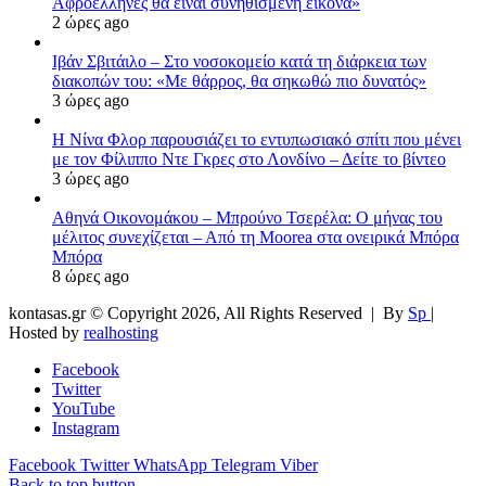
Αφροέλληνες θα είναι συνηθισμένη εικόνα»
2 ώρες ago
Ιβάν Σβιτάιλο – Στο νοσοκομείο κατά τη διάρκεια των
διακοπών του: «Με θάρρος, θα σηκωθώ πιο δυνατός»
3 ώρες ago
Η Νίνα Φλορ παρουσιάζει το εντυπωσιακό σπίτι που μένει
με τον Φίλιππο Ντε Γκρες στο Λονδίνο – Δείτε το βίντεο
3 ώρες ago
Αθηνά Οικονομάκου – Μπρούνο Τσερέλα: Ο μήνας του
μέλιτος συνεχίζεται – Από τη Moorea στα ονειρικά Μπόρα
Μπόρα
8 ώρες ago
kontasas.gr © Copyright 2026, All Rights Reserved |
By
Sp
|
Hosted by
realhosting
Facebook
Twitter
YouTube
Instagram
Facebook
Twitter
WhatsApp
Telegram
Viber
Back to top button