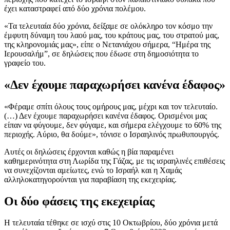
έχει καταστραφεί από δύο χρόνια πολέμου.
«Τα τελευταία δύο χρόνια, δείξαμε σε ολόκληρο τον κόσμο την
έμφυτη δύναμη του λαού μας, του κράτους μας, του στρατού μας,
της κληρονομιάς μας», είπε ο Νετανιάχου σήμερα, “Ημέρα της
Ιερουσαλήμ”, σε δηλώσεις που έδωσε στη δημοσιότητα το
γραφείο του.
«Δεν έχουμε παραχωρήσει κανένα έδαφος»
«Φέραμε σπίτι όλους τους ομήρους μας, μέχρι και τον τελευταίο.
(…) Δεν έχουμε παραχωρήσει κανένα έδαφος. Ορισμένοι μας
είπαν να φύγουμε, δεν φύγαμε, και σήμερα ελέγχουμε το 60% της
περιοχής. Αύριο, θα δούμε», τόνισε ο Ισραηλινός πρωθυπουργός.
Αυτές οι δηλώσεις έρχονται καθώς η βία παραμένει
καθημερινότητα στη Λωρίδα της Γάζας, με τις ισραηλινές επιθέσεις
να συνεχίζονται αμείωτες, ενώ το Ισραήλ και η Χαμάς
αλληλοκατηγορούνται για παραβίαση της εκεχειρίας.
Οι δύο φάσεις της εκεχειρίας
Η τελευταία τέθηκε σε ισχύ στις 10 Οκτωβρίου, δύο χρόνια μετά