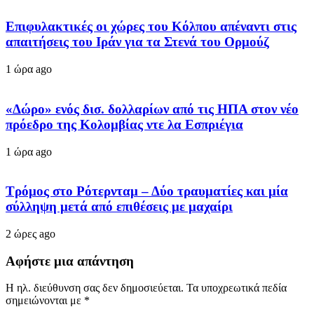
Επιφυλακτικές οι χώρες του Κόλπου απέναντι στις
απαιτήσεις του Ιράν για τα Στενά του Ορμούζ
1 ώρα ago
«Δώρο» ενός δισ. δολλαρίων από τις ΗΠΑ στον νέο
πρόεδρο της Κολομβίας ντε λα Εσπριέγια
1 ώρα ago
Tρόμος στο Ρότερνταμ – Δύο τραυματίες και μία
σύλληψη μετά από επιθέσεις με μαχαίρι
2 ώρες ago
Αφήστε μια απάντηση
Η ηλ. διεύθυνση σας δεν δημοσιεύεται.
Τα υποχρεωτικά πεδία
σημειώνονται με
*