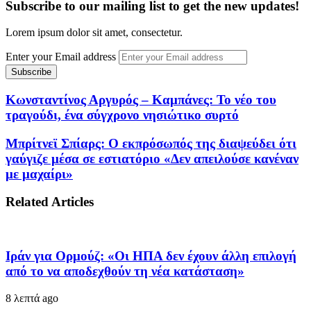
Subscribe to our mailing list to get the new updates!
Lorem ipsum dolor sit amet, consectetur.
Enter your Email address
Κωνσταντίνος Αργυρός – Καμπάνες: Το νέο του
τραγούδι, ένα σύγχρονο νησιώτικο συρτό
Μπρίτνεϊ Σπίαρς: Ο εκπρόσωπός της διαψεύδει ότι
γαύγιζε μέσα σε εστιατόριο «Δεν απειλούσε κανέναν
με μαχαίρι»
Related Articles
Ιράν για Ορμούζ: «Οι ΗΠΑ δεν έχουν άλλη επιλογή
από το να αποδεχθούν τη νέα κατάσταση»
8 λεπτά ago