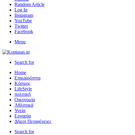
Random Article
Log In
Instagram
YouTube
Twitter
Facebook
Menu
Search for
Home
Επικαιρότητα
Κόσμος
LifeStyle
πολιτική
Οικονομία
Αθλητικά
Υγεία
Εργασία
Δήμοι Περιφέρειες
Search for