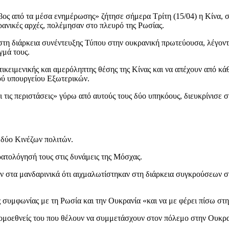
βος από τα μέσα ενημέρωσης» ζήτησε σήμερα Τρίτη (15/04) η Κίνα, 
ρανικές αρχές, πολέμησαν στο πλευρό της Ρωσίας.
 στη διάρκεια συνέντευξης Τύπου στην ουκρανική πρωτεύουσα, λέγον
γμά τους.
τικειμενικής και αμερόληπτης θέσης της Κίνας και να απέχουν από κ
ού υπουργείου Εξωτερικών.
ι τις περιστάσεις» γύρω από αυτούς τους δύο υπηκόους, διευκρίνισε 
δύο Κινέζων πολιτών.
ατολόγησή τους στις δυνάμεις της Μόσχας.
αν στα μανδαρινικά ότι αιχμαλωτίστηκαν στη διάρκεια συγκρούσεων σ
ς συμφωνίας με τη Ρωσία και την Ουκρανία «και να με φέρει πίσω στη
 ομοεθνείς του που θέλουν να συμμετάσχουν στον πόλεμο στην Ουκρα