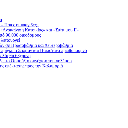
ία
 – Ποιες οι «παγίδες»
Ανακαίνιση Κατοικίας» και «Σπίτι μου ΙΙ»
πό 90.000 οικοδόμους
λειτουργεί
ικών σε Πρωτοβάθμια και Δευτεροβάθμια
ε πρίγκιπα Σαλμάν και Πακιστανό πρωθυπουργό
νελήφθη 63χρονη
ίξει το Ορμούζ ή συνέχιση του πολέμου
ης επέκτασης προς την Καλαμαριά