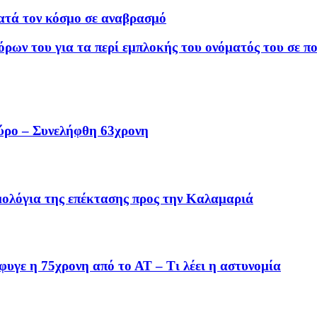
ατά τον κόσμο σε αναβρασμό
ων του για τα περί εμπλοκής του ονόματός του σε πο
ύρο – Συνελήφθη 63χρονη
μολόγια της επέκτασης προς την Καλαμαριά
έφυγε η 75χρονη από το ΑΤ – Τι λέει η αστυνομία