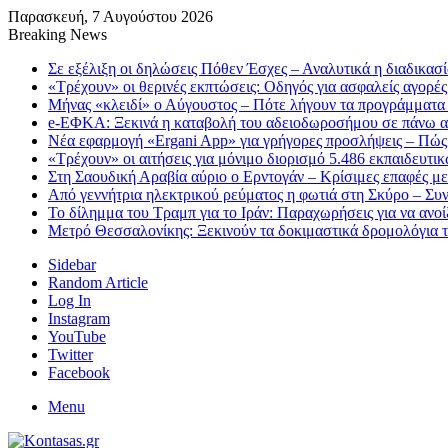
Παρασκευή, 7 Αυγούστου 2026
Breaking News
Σε εξέλιξη οι δηλώσεις Πόθεν Έσχες – Αναλυτικά η διαδικασ
«Τρέχουν» οι θερινές εκπτώσεις: Οδηγός για ασφαλείς αγορές
Μήνας «κλειδί» ο Αύγουστος – Πότε λήγουν τα προγράμματα «
e-ΕΦΚΑ: Ξεκινά η καταβολή του αδειοδωροσήμου σε πάνω α
Νέα εφαρμογή «Ergani App» για γρήγορες προσλήψεις – Πώς 
«Τρέχουν» οι αιτήσεις για μόνιμο διορισμό 5.486 εκπαιδευτ
Στη Σαουδική Αραβία αύριο ο Ερντογάν – Κρίσιμες επαφές μ
Από γεννήτρια ηλεκτρικού ρεύματος η φωτιά στη Σκύρο – Συ
Το δίλημμα του Τραμπ για το Ιράν: Παραχωρήσεις για να ανο
Μετρό Θεσσαλονίκης: Ξεκινούν τα δοκιμαστικά δρομολόγια τ
Sidebar
Random Article
Log In
Instagram
YouTube
Twitter
Facebook
Menu