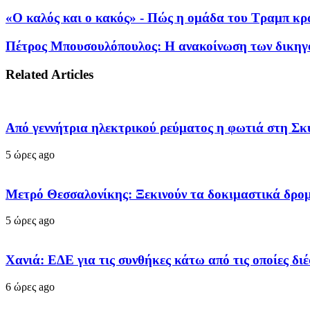
«Ο καλός και ο κακός» - Πώς η ομάδα του Τραμπ κρ
Πέτρος Μπουσουλόπουλος: Η ανακοίνωση των δικηγόρ
Related Articles
Από γεννήτρια ηλεκτρικού ρεύματος η φωτιά στη Σκ
5 ώρες ago
Μετρό Θεσσαλονίκης: Ξεκινούν τα δοκιμαστικά δρο
5 ώρες ago
Χανιά: ΕΔΕ για τις συνθήκες κάτω από τις οποίες δι
6 ώρες ago