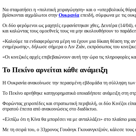
Να σταματήσει η «πολιτική χειραγώγηση» και ο «υπερβολικός θόρυ
βρίσκονται αιχμάλωτοι στην
Ουκρανία
επειδή, σύμφωνα με τις ουκ
Οι δύο φερόμενοι ως μαχητές εμφανίστηκαν χθες, Δευτέρα (14/04),
και καλώντας τους ομοεθνείς τους να μην ακολουθήσουν το παράδει
«Καλούμε τα ενδιαφερόμενα μέρη να έχουν μια δίκαιη θέαση της αν
ενημέρωσης», δήλωσε σήμερα ο Λιν Ζιάν, εκπρόσωπος του κινεζικ
«Οι κινεζικές αρχές επιβεβαιώνουν αυτή την ώρα τις πληροφορίες κα
Το Πεκίνο αρνείται κάθε ανάμειξη
Η Ουκρανία ανακοίνωσε την περασμένη εβδομάδα τη σύλληψη των 
Το Πεκίνο αρνήθηκε κατηγορηματικά οποιαδήποτε ανάμειξη στη στρ
Φορώντας χειροπέδες και στρατιωτική περιβολή, οι δύο Κινέζοι είπ
στρατού έπειτα από ανακοινώσεις στο διαδίκτυο.
«Ελπίζω ότι η Κίνα θα μπορέσει να με ανταλλάξει» στο πλαίσιο μια
Με τη σειρά του, ο 33χρονος Γουάνγκ Γκουανγκτζούν, κάλεσε τους