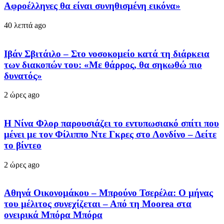
Αφροέλληνες θα είναι συνηθισμένη εικόνα»
40 λεπτά ago
Ιβάν Σβιτάιλο – Στο νοσοκομείο κατά τη διάρκεια
των διακοπών του: «Με θάρρος, θα σηκωθώ πιο
δυνατός»
2 ώρες ago
Η Νίνα Φλορ παρουσιάζει το εντυπωσιακό σπίτι που
μένει με τον Φίλιππο Ντε Γκρες στο Λονδίνο – Δείτε
το βίντεο
2 ώρες ago
Αθηνά Οικονομάκου – Μπρούνο Τσερέλα: Ο μήνας
του μέλιτος συνεχίζεται – Από τη Moorea στα
ονειρικά Μπόρα Μπόρα