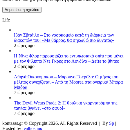
Life
Ιβάν Σβιτάιλο – Στο νοσοκομείο κατά τη διάρκεια των
διακοπών του: «Με θάρρος, θα σηκωθώ πιο δυνατός»
2 ώρες ago
Η Νίνα Φλορ παρουσιάζει το εντυπωσιακό σπίτι που μένει
με τον Φίλιππο Ντε Γκρες στο Λονδίνο – Δείτε το βίντεο
2 ώρες ago
Αθηνά Οικονομάκου – Μπρούνο Τσερέλα: Ο μήνας του
μέλιτος συνεχίζεται – Από τη Moorea στα ονειρικά Μπόρα
Μπόρα
7 ώρες ago
The Devil Wears Prada 2: Η θρυλική γκαρνταρόμπα της
ταινίας βγαίνει «στο σφυρί»
7 ώρες ago
kontasas.gr © Copyright 2026, All Rights Reserved |
By
Sp
|
Hosted by
realhosting