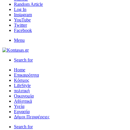
Random Article
Log In
Instagram
YouTube
Twitter
Facebook
Menu
Search for
Home
Επικαιρότητα
Κόσμος
LifeStyle
πολιτική
Οικονομία
Αθλητικά
Υγεία
Εργασία
Δήμοι Περιφέρειες
Search for