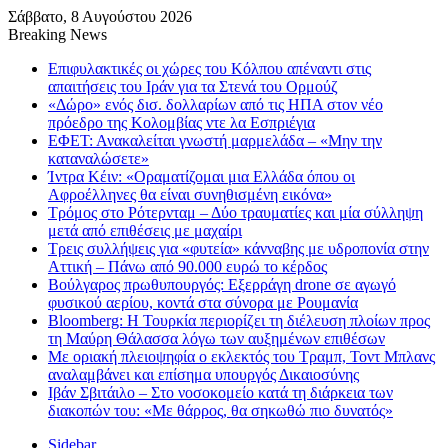
Σάββατο, 8 Αυγούστου 2026
Breaking News
Επιφυλακτικές οι χώρες του Κόλπου απέναντι στις
απαιτήσεις του Ιράν για τα Στενά του Ορμούζ
«Δώρο» ενός δισ. δολλαρίων από τις ΗΠΑ στον νέο
πρόεδρο της Κολομβίας ντε λα Εσπριέγια
ΕΦΕΤ: Ανακαλείται γνωστή μαρμελάδα – «Μην την
καταναλώσετε»
Ίντρα Κέιν: «Οραματίζομαι μια Ελλάδα όπου οι
Αφροέλληνες θα είναι συνηθισμένη εικόνα»
Tρόμος στο Ρότερνταμ – Δύο τραυματίες και μία σύλληψη
μετά από επιθέσεις με μαχαίρι
Τρεις συλλήψεις για «φυτεία» κάνναβης με υδροπονία στην
Αττική – Πάνω από 90.000 ευρώ το κέρδος
Βούλγαρος πρωθυπουργός: Εξερράγη drone σε αγωγό
φυσικού αερίου, κοντά στα σύνορα με Ρουμανία
Bloomberg: Η Τουρκία περιορίζει τη διέλευση πλοίων προς
τη Μαύρη Θάλασσα λόγω των αυξημένων επιθέσων
Με οριακή πλειοψηφία ο εκλεκτός του Τραμπ, Τοντ Μπλανς
αναλαμβάνει και επίσημα υπουργός Δικαιοσύνης
Ιβάν Σβιτάιλο – Στο νοσοκομείο κατά τη διάρκεια των
διακοπών του: «Με θάρρος, θα σηκωθώ πιο δυνατός»
Sidebar