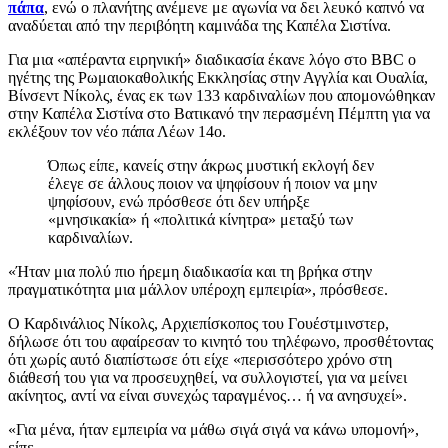
πάπα
, ενώ ο πλανήτης ανέμενε με αγωνία να δει λευκό καπνό να
αναδύεται από την περιβόητη καμινάδα της Καπέλα Σιστίνα.
Για μια «απέραντα ειρηνική» διαδικασία έκανε λόγο στο BBC ο
ηγέτης της Ρωμαιοκαθολικής Εκκλησίας στην Αγγλία και Ουαλία,
Βίνσεντ Νίκολς, ένας εκ των 133 καρδιναλίων που απομονώθηκαν
στην Καπέλα Σιστίνα στο Βατικανό την περασμένη Πέμπτη για να
εκλέξουν τον νέο πάπα Λέων 14ο.
Όπως είπε, κανείς στην άκρως μυστική εκλογή δεν
έλεγε σε άλλους ποιον να ψηφίσουν ή ποιον να μην
ψηφίσουν, ενώ πρόσθεσε ότι δεν υπήρξε
«μνησικακία» ή «πολιτικά κίνητρα» μεταξύ των
καρδιναλίων.
«Ήταν μια πολύ πιο ήρεμη διαδικασία και τη βρήκα στην
πραγματικότητα μια μάλλον υπέροχη εμπειρία», πρόσθεσε.
Ο Καρδινάλιος Νίκολς, Αρχιεπίσκοπος του Γουέστμινστερ,
δήλωσε ότι του αφαίρεσαν το κινητό του τηλέφωνο, προσθέτοντας
ότι χωρίς αυτό διαπίστωσε ότι είχε «περισσότερο χρόνο στη
διάθεσή του για να προσευχηθεί, να συλλογιστεί, για να μείνει
ακίνητος, αντί να είναι συνεχώς ταραγμένος… ή να ανησυχεί».
«Για μένα, ήταν εμπειρία να μάθω σιγά σιγά να κάνω υπομονή»,
είπε.