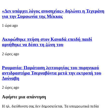
«Δεν υπάρχει λόγος ανυσηχίας» δηλώνει η Τεχεράνη
για την Συμφωνία της Μέκκας
1 ώρα ago
Ακυρώθηκε πτήση στον Καναδά επειδή παιδί
αρνήθηκε να δέσει τη ζώνη του
2 ώρες ago
Ρουμανία: Παράταση λειτουργίας του πυρηνικού
αντιδραστήρα Τσερναβόντα μετά την εκτροπή του
Δούναβη
2 ώρες ago
Αφήστε μια απάντηση
Η ηλ. διεύθυνση σας δεν δημοσιεύεται.
Τα υποχρεωτικά πεδία