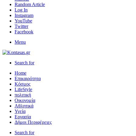
Random Article
Log In
Instagram
YouTube
Twitter
Facebook
Menu
Search for
Home
Επικαιρότητα
Κόσμος
LifeStyle
πολιτική
Οικονομία
Αθλητικά
Υγεία
Εργασία
Δήμοι Περιφέρειες
Search for