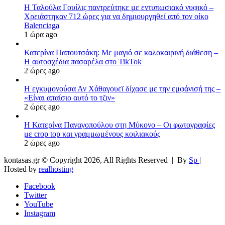
Η Ταλούλα Γουίλις παντρεύτηκε με εντυπωσιακό νυφικό –
Χρειάστηκαν 712 ώρες για να δημιουργηθεί από τον οίκο
Balenciaga
1 ώρα ago
Κατερίνα Παπουτσάκη: Με μαγιό σε καλοκαιρινή διάθεση –
Η αυτοσχέδια πασαρέλα στο TikTok
2 ώρες ago
Η εγκυμονούσα Αν Χάθαγουεϊ δίχασε με την εμφάνισή της –
«Είναι απαίσιο αυτό το τζιν»
2 ώρες ago
Η Κατερίνα Παναγοπούλου στη Μύκονο – Οι φωτογραφίες
με crop top και γραμμωμένους κοιλιακούς
2 ώρες ago
kontasas.gr © Copyright 2026, All Rights Reserved |
By
Sp
|
Hosted by
realhosting
Facebook
Twitter
YouTube
Instagram