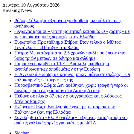
Δευτέρα, 10 Αυγούστου 2026
Breaking News
Ρόδος: Σύλληψη 73χρονου για διάθεση αλκοόλ σε τρεις
ανήλικους
«Αγώνας δρόμου» για τη φοιτητική κατοικία: Ο «χάρτης» με
τις πιο οικονομικές περιοχές στην Ελλάδα
Ευρωπαϊκό Πρωτάθλημα Στίβου: Στον τελικό ο Μίλτος
Τεντόγλου – «Πέταξε» στα 8.26μ
Πάτρα: Με κατάγματα το 2,5 χρονών παιδί που έπεσε από
ύψος τριών μέτρων σε δέντρο και σώθηκε
Παραμένει ακριβό το TTF – Δύσκολη υπόθεση η
αναπλήρωση των αποθεμάτων στην Ευρώπη
H Αγγελική Ηλιάδη με κίτρινο μπικίνι πάνω σε σκάφος – Οι
καλοκαιρινές φωτογραφίες της
Πυροσβεστικό Σώμα: Δεν αφέθηκαν χωρίς τροφή ή νερό οι
δυνάμεις που επιχείρησαν στη Δυτική Αττική
Πέθανε σε ηλικία 87 ετών ο συγγραφέας και φιλόσοφος
Στέλιος Ράμφος
Ενέργεια: Πώς η Βουλγαρία έγινε η «μπαταρία» των
Βαλκανίων (και της Ελλάδας)
Συνελήφθη στο «Ελ. Βενιζέλος» 53χρονος καταζητούμενος
από τις γαλλικές αρχές για απάτες με ΦΠΑ
Sidebar