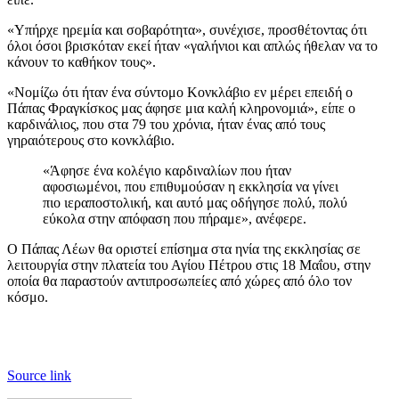
«Υπήρχε ηρεμία και σοβαρότητα», συνέχισε, προσθέτοντας ότι
όλοι όσοι βρισκόταν εκεί ήταν «γαλήνιοι και απλώς ήθελαν να το
κάνουν το καθήκον τους».
«Νομίζω ότι ήταν ένα σύντομο Κονκλάβιο εν μέρει επειδή ο
Πάπας Φραγκίσκος μας άφησε μια καλή κληρονομιά», είπε ο
καρδινάλιος, που στα 79 του χρόνια, ήταν ένας από τους
γηραιότερους στο κονκλάβιο.
«Άφησε ένα κολέγιο καρδιναλίων που ήταν
αφοσιωμένοι, που επιθυμούσαν η εκκλησία να γίνει
πιο ιεραποστολική, και αυτό μας οδήγησε πολύ, πολύ
εύκολα στην απόφαση που πήραμε», ανέφερε.
Ο Πάπας Λέων θα οριστεί επίσημα στα ηνία της εκκλησίας σε
λειτουργία στην πλατεία του Αγίου Πέτρου στις 18 Μαΐου, στην
οποία θα παραστούν αντιπροσωπείες από χώρες από όλο τον
κόσμο.
Source link