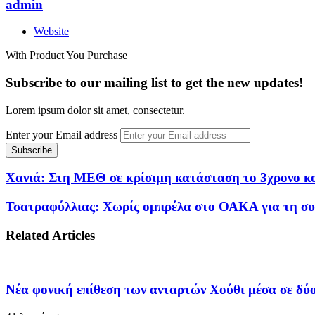
admin
Website
With Product You Purchase
Subscribe to our mailing list to get the new updates!
Lorem ipsum dolor sit amet, consectetur.
Enter your Email address
Χανιά: Στη ΜΕΘ σε κρίσιμη κατάσταση το 3χρονο κο
Τσατραφύλλιας: Χωρίς ομπρέλα στο ΟΑΚΑ για τη συ
Related Articles
Νέα φονική επίθεση των ανταρτών Χούθι μέσα σε δύο