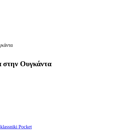
γκάντα
α στην Ουγκάντα
lassniki
Pocket