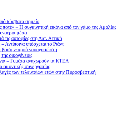
από δύσβατο σημείο
ς ποτέ» – Η συγκινητική εικόνα από τον γάμο της Αμαλίας
εναέρια μέσα
ά τις αυτοψίες στη Δυτ. Αττική
– Αντίποινα υπόσχεται το Ριάντ
πέμβαση νεαρού ναυαγοσώστη
της οικογένειας
άνια – Γεμάτα αναχωρούν τα ΚΤΕΛ
α αμυντικής συνεργασίας
λλαγές των τελευταίων ετών στην Πυροσβεστική