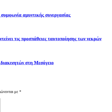
 συμφωνία αμυντικής συνεργασίας
τείνει τις προσπάθειες ταυτοποίησης των νεκρών
 διακινητών στη Μεσόγειο
ιώνονται με
*