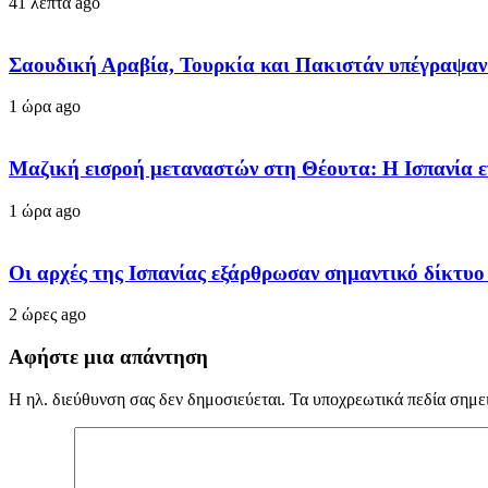
41 λεπτά ago
Σαουδική Αραβία, Τουρκία και Πακιστάν υπέγραψαν
1 ώρα ago
Μαζική εισροή μεταναστών στη Θέουτα: Η Ισπανία εν
1 ώρα ago
Οι αρχές της Ισπανίας εξάρθρωσαν σημαντικό δίκτυο
2 ώρες ago
Αφήστε μια απάντηση
Η ηλ. διεύθυνση σας δεν δημοσιεύεται.
Τα υποχρεωτικά πεδία σημε