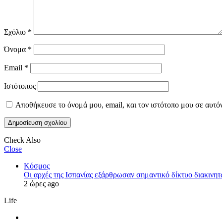
Σχόλιο
*
Όνομα
*
Email
*
Ιστότοπος
Αποθήκευσε το όνομά μου, email, και τον ιστότοπο μου σε αυτό
Check Also
Close
Κόσμος
Οι αρχές της Ισπανίας εξάρθρωσαν σημαντικό δίκτυο διακινη
2 ώρες ago
Life