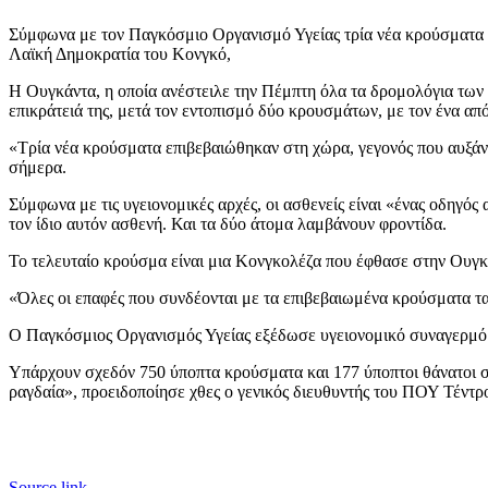
Σύμφωνα με τον Παγκόσμιο Οργανισμό Υγείας τρία νέα κρούσματα 
Λαϊκή Δημοκρατία του Κονγκό,
Η Ουγκάντα, η οποία ανέστειλε την Πέμπτη όλα τα δρομολόγια τω
επικράτειά της, μετά τον εντοπισμό δύο κρουσμάτων, με τον ένα από
«Τρία νέα κρούσματα επιβεβαιώθηκαν στη χώρα, γεγονός που αυξάνε
σήμερα.
Σύμφωνα με τις υγειονομικές αρχές, οι ασθενείς είναι «ένας οδηγ
τον ίδιο αυτόν ασθενή. Και τα δύο άτομα λαμβάνουν φροντίδα.
Το τελευταίο κρούσμα είναι μια Κονγκολέζα που έφθασε στην Ουγκ
«Όλες οι επαφές που συνδέονται με τα επιβεβαιωμένα κρούσματα τ
Ο Παγκόσμιος Οργανισμός Υγείας εξέδωσε υγειονομικό συναγερμό γ
Υπάρχουν σχεδόν 750 ύποπτα κρούσματα και 177 ύποπτοι θάνατοι 
ραγδαία», προειδοποίησε χθες ο γενικός διευθυντής του ΠΟΥ Τέντ
Source link