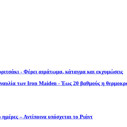
ριτσάκι - Φέρει αιμάτωμα, κάταγμα και εκχυμώσεις
ναυλία των Ιron Maiden - Έως 20 βαθμούς η θερμοκρ
 ημέρες – Αντίποινα υπόσχεται το Ριάντ