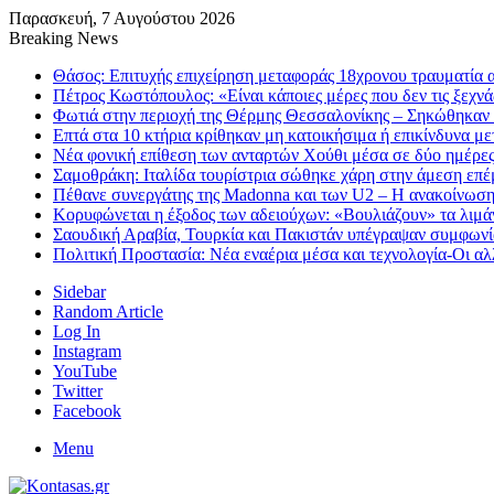
Παρασκευή, 7 Αυγούστου 2026
Breaking News
Θάσος: Επιτυχής επιχείρηση μεταφοράς 18χρονου τραυματία 
Πέτρος Κωστόπουλος: «Είναι κάποιες μέρες που δεν τις ξεχνά
Φωτιά στην περιοχή της Θέρμης Θεσσαλονίκης – Σηκώθηκαν 
Επτά στα 10 κτήρια κρίθηκαν μη κατοικήσιμα ή επικίνδυνα μετ
Νέα φονική επίθεση των ανταρτών Χούθι μέσα σε δύο ημέρες 
Σαμοθράκη: Ιταλίδα τουρίστρια σώθηκε χάρη στην άμεση ε
Πέθανε συνεργάτης της Madonna και των U2 – Η ανακοίνωση 
Κορυφώνεται η έξοδος των αδειούχων: «Βουλιάζουν» τα λιμ
Σαουδική Αραβία, Τουρκία και Πακιστάν υπέγραψαν συμφωνί
Πολιτική Προστασία: Νέα εναέρια μέσα και τεχνολογία-Οι α
Sidebar
Random Article
Log In
Instagram
YouTube
Twitter
Facebook
Menu