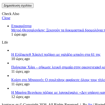
Check Also
Close
Επικαιρότητα
Μετρό Θεσσαλονίκης: Ξεκινούν τα δοκιμαστικά δρομολόγια π
1 ώρα ago
Life
Η Ελίζαμπεθ Χάρλεϊ ποζάρει με γαλάζιο μπικίνι στα 61 της
10 ώρες ago
Πρίγκιπας Χάρι – σήκωσε λευκή σημαία στην οικογενειακή κόν
11 ώρες ago
Κρίση στο Μπρουνέι: Ο σουλτάνος αφαίρεσε όλους τους τίτλο
11 ώρες ago
Η Μαρίνα Βερνίκου πόζαρε με λαγοκέφαλο: «Δεν υπάρχει κα
12 ώρες ago
kontasas.gr © Copyright 2026, All Rights Reserved |
By
Sp
| Hoste