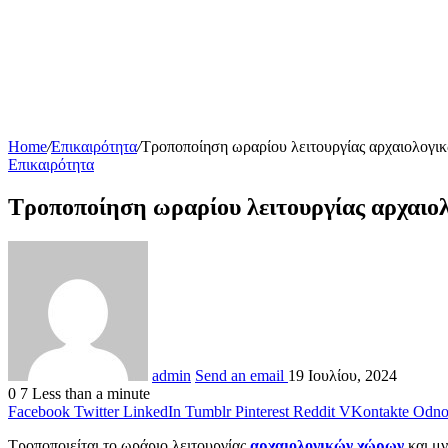
Home
/
Επικαιρότητα
/
Τροποποίηση ωραρίου λειτουργίας αρχαιολογι
Επικαιρότητα
Τροποποίηση ωραρίου λειτουργίας αρχαιο
admin
Send an email
19 Ιουλίου, 2024
0
7
Less than a minute
Facebook
Twitter
LinkedIn
Tumblr
Pinterest
Reddit
VKontakte
Odnok
Τροποποιείται το ωράριο λειτουργίας
αρχαιολογικών χώρων
και μν