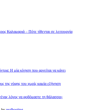
ρος Καλαμαριά – Πότε τίθενται σε λειτουργία
τρα: Η μία κίνηση που αρνείται να κάνει
υς της νύφης του χωρίς καμία εξήγηση
νένας λόγος να φοβόμαστε τη θάλασσα»
d by
realhosting