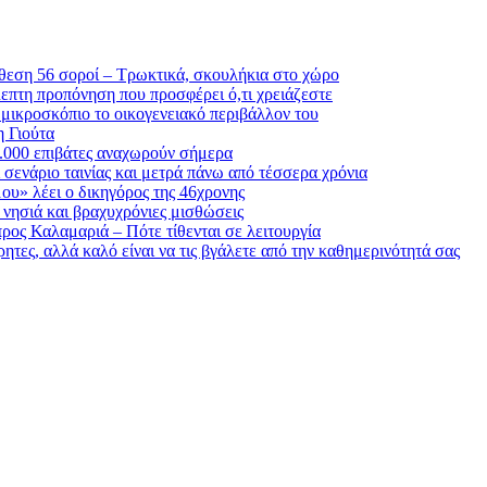
θεση 56 σοροί – Τρωκτικά, σκουλήκια στο χώρο
λεπτη προπόνηση που προσφέρει ό,τι χρειάζεστε
 μικροσκόπιο το οικογενειακό περιβάλλον του
η Γιούτα
6.000 επιβάτες αναχωρούν σήμερα
σενάριο ταινίας και μετρά πάνω από τέσσερα χρόνια
μου» λέει ο δικηγόρος της 46χρονης
α νησιά και βραχυχρόνιες μισθώσεις
ρος Καλαμαριά – Πότε τίθενται σε λειτουργία
ητες, αλλά καλό είναι να τις βγάλετε από την καθημερινότητά σας