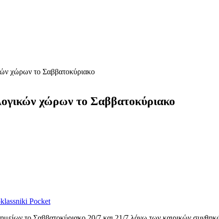
κών χώρων το Σαββατοκύριακο
λογικών χώρων το Σαββατοκύριακο
lassniki
Pocket
ημείων το Σαββατοκύριακο 20/7 και 21/7 λόγω των καιρικών συνθηκ