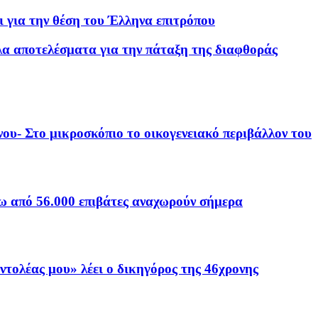
 για την θέση του Έλληνα επιτρόπου
λα αποτελέσματα για την πάταξη της διαφθοράς
ου- Στο μικροσκόπιο το οικογενειακό περιβάλλον του
νω από 56.000 επιβάτες αναχωρούν σήμερα
εντολέας μου» λέει ο δικηγόρος της 46χρονης