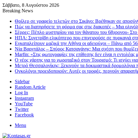
Σάββατο, 8 Αυγούστου 2026
Breaking News
Θρίλερ σε γραφείο τελετών στο Σικάγο: Βρέθηκαν σε αποσύν
Πώς να διατηρήσετε τη φόρμα σας στις διακοπές – Μια ολιγό
Σέρρες: Πέπλο μυστηρίου για τον θάνατου του 68χρονου- Στο
ΗΠΑ: Συνετρίβη ελικόπτερο που επιχειρούσε σε πυρκαγιά στ
Εγκαταλείπουν μαζικά την Αθήνα οι αδειούχοι – Πάνω από 5
Νία Βαρντάλος – Σπύρος Κατσαγάνης: Μια σχέση που θυμίζει 
Marfin: «Στις φωτογραφίες της επίθεσης δεν είναι η εντολέας 
Ο νέος χάρτης για το χωροταξικό στον Τουρισμό: Τι ισχύει γι
Μετρό Θεσσαλονίκης: Ξεκινούν τα δοκιμαστικά δρομολόγια π
Ογκολόγοι προειδοποιούν: Αυτές οι τροφές, περνούν απαρατήρ
Sidebar
Random Article
Log In
Instagram
YouTube
Twitter
Facebook
Menu