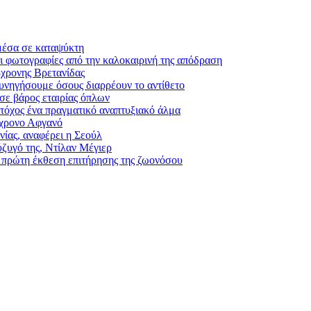
 μέσα σε καταψύκτη
ι φωτογραφίες από την καλοκαιρινή της απόδραση
8χρονης Βρετανίδας
υνηγήσουμε όσους διαρρέουν το αντίθετο
σε βάρος εταιρίας όπλων
Στόχος ένα πραγματικό αναπτυξιακό άλμα
6χρονο Αφγανό
ίας, αναφέρει η Σεούλ
ύζυγό της, Ντίλαν Μέγιερ
η πρώτη έκθεση επιτήρησης της ζωονόσου