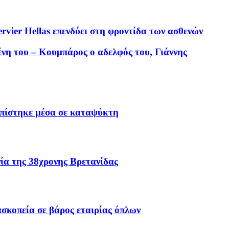
vier Hellas επενδύει στη φροντίδα των ασθενών
η του – Κουμπάρος ο αδελφός του, Γιάννης
οπίστηκε μέσα σε καταψύκτη
ία της 38χρονης Βρετανίδας
σκοπεία σε βάρος εταιρίας όπλων