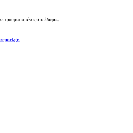
κε τραυματισμένος στο έδαφος.
report.gr.