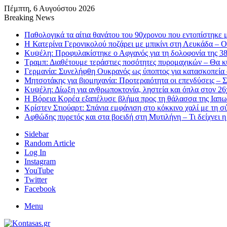
Πέμπτη, 6 Αυγούστου 2026
Breaking News
Παθολογικά τα αίτια θανάτου του 90χρονου που εντοπίστηκε
Η Κατερίνα Γερονικολού ποζάρει με μπικίνι στη Λευκάδα – Ο
Κυψέλη: Προφυλακίστηκε ο Αφγανός για τη δολοφονία της 3
Τραμπ: Διαθέτουμε τεράστιες ποσότητες πυρομαχικών – Θα κ
Γερμανία: Συνελήφθη Ουκρανός ως ύποπτος για κατασκοπεία 
Μητσοτάκης για βιομηχανία: Προτεραιότητα οι επενδύσεις – 
Κυψέλη: Δίωξη για ανθρωποκτονία, ληστεία και όπλα στον 2
Η Βόρεια Κορέα εξαπέλυσε βλήμα προς τη θάλασσα της Ιαπων
Κρίστεν Στιούαρτ: Σπάνια εμφάνιση στο κόκκινο χαλί με τη σ
Αφθώδης πυρετός και στα βοειδή στη Μυτιλήνη – Τι δείχνει 
Sidebar
Random Article
Log In
Instagram
YouTube
Twitter
Facebook
Menu