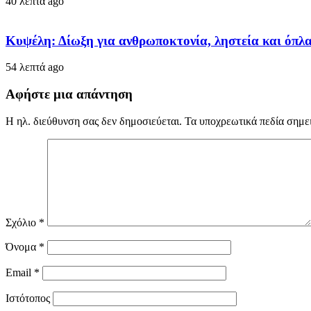
40 λεπτά ago
Κυψέλη: Δίωξη για ανθρωποκτονία, ληστεία και όπλ
54 λεπτά ago
Αφήστε μια απάντηση
Η ηλ. διεύθυνση σας δεν δημοσιεύεται.
Τα υποχρεωτικά πεδία σημε
Σχόλιο
*
Όνομα
*
Email
*
Ιστότοπος