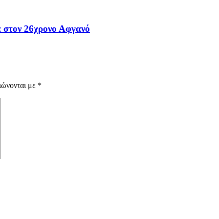
α στον 26χρονο Αφγανό
ιώνονται με
*