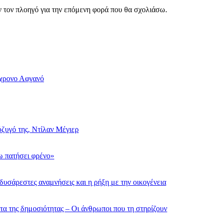
ν τον πλοηγό για την επόμενη φορά που θα σχολιάσω.
6χρονο Αφγανό
ύζυγό της, Ντίλαν Μέγιερ
χω πατήσει φρένο»
υσάρεστες αναμνήσεις και η ρήξη με την οικογένεια
τα της δημοσιότητας – Οι άνθρωποι που τη στηρίζουν