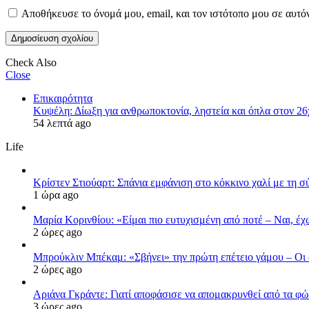
Αποθήκευσε το όνομά μου, email, και τον ιστότοπο μου σε αυτό
Check Also
Close
Επικαιρότητα
Κυψέλη: Δίωξη για ανθρωποκτονία, ληστεία και όπλα στον 2
54 λεπτά ago
Life
Κρίστεν Στιούαρτ: Σπάνια εμφάνιση στο κόκκινο χαλί με τη σ
1 ώρα ago
Μαρία Κορινθίου: «Είμαι πιο ευτυχισμένη από ποτέ – Ναι, έ
2 ώρες ago
Μπρούκλιν Μπέκαμ: «Σβήνει» την πρώτη επέτειο γάμου – Οι δ
2 ώρες ago
Αριάνα Γκράντε: Γιατί αποφάσισε να απομακρυνθεί από τα φώ
3 ώρες ago