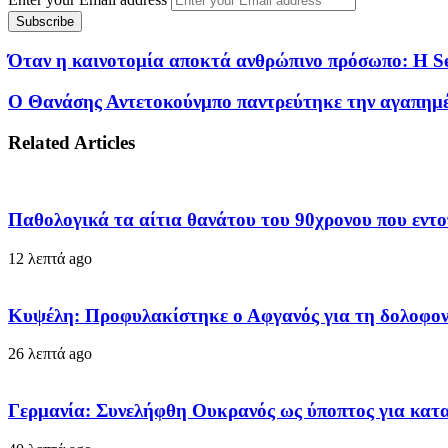
Όταν η καινοτομία αποκτά ανθρώπινο πρόσωπο: Η Ser
Ο Θανάσης Αντετοκούνμπο παντρεύτηκε την αγαπημέν
Related Articles
Παθολογικά τα αίτια θανάτου του 90χρονου που εντ
12 λεπτά ago
Κυψέλη: Προφυλακίστηκε ο Αφγανός για τη δολοφον
26 λεπτά ago
Γερμανία: Συνελήφθη Ουκρανός ως ύποπτος για κατα