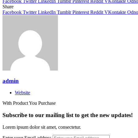
Facebook
Twitter
LinkedIn
Tumblr
Pinterest
Reddit
VKontakte
Odnok
Share
Facebook
Twitter
LinkedIn
Tumblr
Pinterest
Reddit
VKontakte
Odnok
admin
Website
With Product You Purchase
Subscribe to our mailing list to get the new updates!
Lorem ipsum dolor sit amet, consectetur.
Enter your Email address