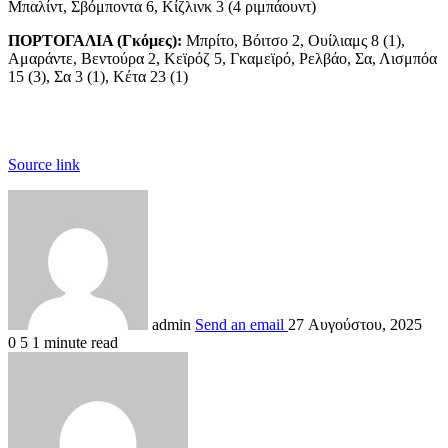
Μπαλίντ, Σβόμποντα 6, Κίζλινκ 3 (4 ριμπάουντ)
ΠΟΡΤΟΓΑΛΙΑ (Γκόμες):
Μπρίτο, Βόιτσο 2, Oυίλιαμς 8 (1),
Αμαράντε, Βεντούρα 2, Κεϊρόζ 5, Γκαμεϊρό, Ρελβάο, Σα, Λισμπόα
15 (3), Σα 3 (1), Κέτα 23 (1)
Source link
admin
Send an email
27 Αυγούστου, 2025
0
5
1 minute read