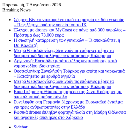
Παρασκευή, 7 Αυγούστου 2026
Breaking News
Σέρρες: Βίντεο ντοκουμέντο από το τροχαίο με δύο νεκρούς
– Πώς ξέφυγε από την πορεία του το ΙΧ
Έλεγχοι με drones και MyCoast σε πάνω από 300 παραλίες –
Πρόστιμα έως 73.000 ευρώ
Η σιωπηλή κατάρρευση των γυναικών – Τι αποκαλύπτει η
Dr. Καλαϊτζή
Μετρό Θεσσαλονίκης: Ξεκινούν τις επόμενες μέρες τα
δοκιμαστικά δρομολόγια επέκτασης προς Καλαμαριά
Αργεντινή: Επεισόδια μετά το τέλος κινητοποίησης κατά
νομοσχεδίου ιδιοκτησίας
Θεσσαλονίκη: Συνελήφθη Τούρκος για απάτη και ναρκωτικά
– Καταζητείτο με ερυθρά αγγελία
Μετρό Θεσσαλονίκης: Ξεκινούν τις επόμενες μέρες τα
δοκιμαστικά δρομολόγια επέκτασης προς Καλαμαριά
Κάια Γκέρμπερ: Θύμισε τη μητέρα της, Σίντι Κρόφορντ, με
αποκαλυπτικό μαύρο σύνολο
Συνελήφθη στη Γερμανία 31χρονος με Ευρωπαϊκό ένταλμα
για τρεις ανθρωποκτονίες στην Ελλάδα
Ρωσικά drones έπληξαν φορτηγά πλοία στη Μαύρη Θάλασσα
και αγροτικές αποθήκες στο Χάρκοβο
Sidebar