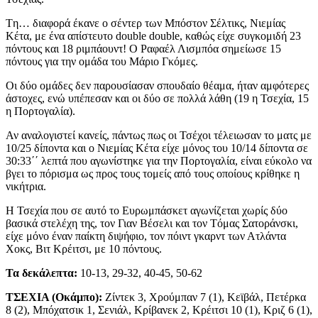
Tη… διαφορά έκανε ο σέντερ των Μπόστον Σέλτικς, Νιεμίας
Κέτα, με ένα απίστευτο double double, καθώς είχε συγκομιδή 23
πόντους και 18 ριμπάουντ! Ο Ραφαέλ Λισμπόα σημείωσε 15
πόντους για την ομάδα του Μάριο Γκόμες.
Οι δύο ομάδες δεν παρουσίασαν σπουδαίο θέαμα, ήταν αμφότερες
άστοχες, ενώ υπέπεσαν και οι δύο σε πολλά λάθη (19 η Τσεχία, 15
η Πορτογαλία).
Αν αναλογιστεί κανείς, πάντως πως οι Τσέχοι τέλειωσαν το ματς με
10/25 δίποντα και ο Νιεμίας Κέτα είχε μόνος του 10/14 δίποντα σε
30:33΄΄ λεπτά που αγωνίστηκε για την Πορτογαλία, είναι εύκολο να
βγει το πόρισμα ως προς τους τομείς από τους οποίους κρίθηκε η
νικήτρια.
Η Τσεχία που σε αυτό το Ευρωμπάσκετ αγωνίζεται χωρίς δύο
βασικά στελέχη της, τον Γιαν Βέσελι και τον Tόμας Σατοράνσκι,
είχε μόνο έναν παίκτη διψήφιο, τον πόιντ γκαρντ των Ατλάντα
Χοκς, Βιτ Κρέιτσι, με 10 πόντους.
Τα δεκάλεπτα:
10-13, 29-32, 40-45, 50-62
ΤΣΕΧΙΑ (Οκάμπο):
Ζίντεκ 3, Χρούμπαν 7 (1), Κεϊβάλ, Πετέρκα
8 (2), Μπόχατσικ 1, Σενιάλ, Κρίβανεκ 2, Κρέιτσι 10 (1), Κριζ 6 (1),