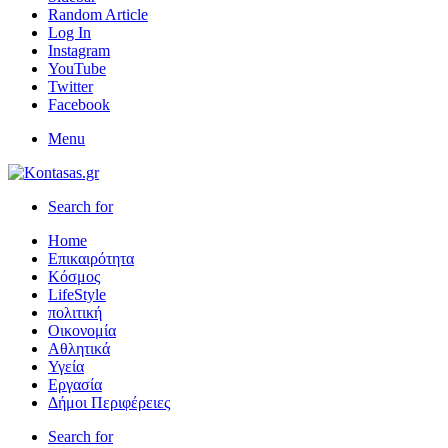
Random Article
Log In
Instagram
YouTube
Twitter
Facebook
Menu
Search for
Home
Επικαιρότητα
Κόσμος
LifeStyle
πολιτική
Οικονομία
Αθλητικά
Υγεία
Εργασία
Δήμοι Περιφέρειες
Search for