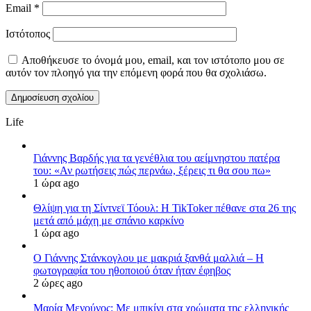
Email
*
Ιστότοπος
Αποθήκευσε το όνομά μου, email, και τον ιστότοπο μου σε
αυτόν τον πλοηγό για την επόμενη φορά που θα σχολιάσω.
Life
Γιάννης Βαρδής για τα γενέθλια του αείμνηστου πατέρα
του: «Αν ρωτήσεις πώς περνάω, ξέρεις τι θα σου πω»
1 ώρα ago
Θλίψη για τη Σίντνεϊ Τόουλ: Η TikToker πέθανε στα 26 της
μετά από μάχη με σπάνιο καρκίνο
1 ώρα ago
Ο Γιάννης Στάνκογλου με μακριά ξανθά μαλλιά – Η
φωτογραφία του ηθοποιού όταν ήταν έφηβος
2 ώρες ago
Μαρία Μενούνος: Με μπικίνι στα χρώματα της ελληνικής