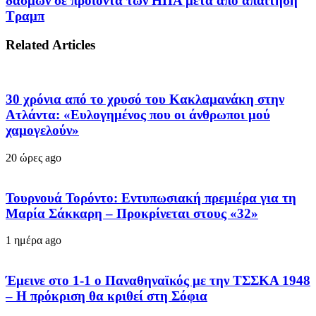
δασμών σε προϊόντα των ΗΠΑ μετά από απαίτηση
Τραμπ
Related Articles
30 χρόνια από το χρυσό του Κακλαμανάκη στην
Ατλάντα: «Ευλογημένος που οι άνθρωποι μού
χαμογελούν»
20 ώρες ago
Τουρνουά Τορόντο: Εντυπωσιακή πρεμιέρα για τη
Μαρία Σάκκαρη – Προκρίνεται στους «32»
1 ημέρα ago
Έμεινε στο 1-1 ο Παναθηναϊκός με την ΤΣΣΚΑ 1948
– Η πρόκριση θα κριθεί στη Σόφια