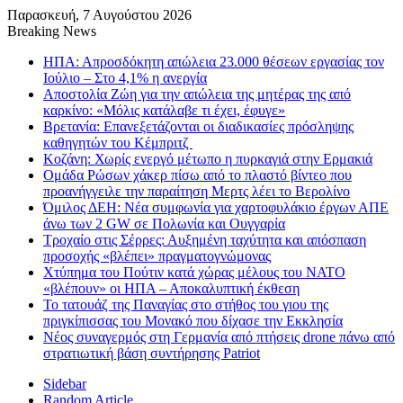
Παρασκευή, 7 Αυγούστου 2026
Breaking News
ΗΠΑ: Απροσδόκητη απώλεια 23.000 θέσεων εργασίας τον
Ιούλιο – Στο 4,1% η ανεργία
Αποστολία Ζώη για την απώλεια της μητέρας της από
καρκίνο: «Μόλις κατάλαβε τι έχει, έφυγε»
Βρετανία: Επανεξετάζονται οι διαδικασίες πρόσληψης
καθηγητών του Κέμπριτζ
Κοζάνη: Χωρίς ενεργό μέτωπο η πυρκαγιά στην Ερμακιά
Ομάδα Ρώσων χάκερ πίσω από το πλαστό βίντεο που
προανήγγειλε την παραίτηση Μερτς λέει το Βερολίνο
Όμιλος ΔΕΗ: Νέα συμφωνία για χαρτοφυλάκιο έργων ΑΠΕ
άνω των 2 GW σε Πολωνία και Ουγγαρία
Τροχαίο στις Σέρρες: Αυξημένη ταχύτητα και απόσπαση
προσοχής «βλέπει» πραγματογνώμονας
Χτύπημα του Πούτιν κατά χώρας μέλους του ΝΑΤΟ
«βλέπουν» οι ΗΠΑ – Αποκαλυπτική έκθεση
Το τατουάζ της Παναγίας στο στήθος του γιου της
πριγκίπισσας του Μονακό που δίχασε την Εκκλησία
Νέος συναγερμός στη Γερμανία από πτήσεις drone πάνω από
στρατιωτική βάση συντήρησης Patriot
Sidebar
Random Article