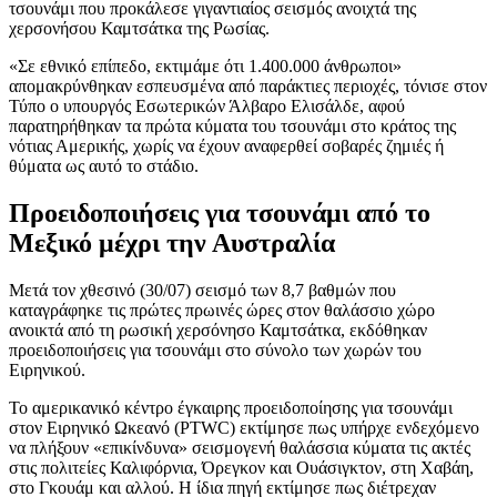
τσουνάμι που προκάλεσε γιγαντιαίος σεισμός ανοιχτά της
χερσονήσου Καμτσάτκα της Ρωσίας.
«Σε εθνικό επίπεδο, εκτιμάμε ότι 1.400.000 άνθρωποι»
απομακρύνθηκαν εσπευσμένα από παράκτιες περιοχές, τόνισε στον
Τύπο ο υπουργός Εσωτερικών Άλβαρο Ελισάλδε, αφού
παρατηρήθηκαν τα πρώτα κύματα του τσουνάμι στο κράτος της
νότιας Αμερικής, χωρίς να έχουν αναφερθεί σοβαρές ζημιές ή
θύματα ως αυτό το στάδιο.
Προειδοποιήσεις για τσουνάμι από το
Μεξικό μέχρι την Αυστραλία
Μετά τον χθεσινό (30/07) σεισμό των 8,7 βαθμών που
καταγράφηκε τις πρώτες πρωινές ώρες στον θαλάσσιο χώρο
ανοικτά από τη ρωσική χερσόνησο Καμτσάτκα, εκδόθηκαν
προειδοποιήσεις για τσουνάμι στο σύνολο των χωρών του
Ειρηνικού.
Το αμερικανικό κέντρο έγκαιρης προειδοποίησης για τσουνάμι
στον Ειρηνικό Ωκεανό (PTWC) εκτίμησε πως υπήρχε ενδεχόμενο
να πλήξουν «επικίνδυνα» σεισμογενή θαλάσσια κύματα τις ακτές
στις πολιτείες Καλιφόρνια, Όρεγκον και Ουάσιγκτον, στη Χαβάη,
στο Γκουάμ και αλλού. Η ίδια πηγή εκτίμησε πως διέτρεχαν