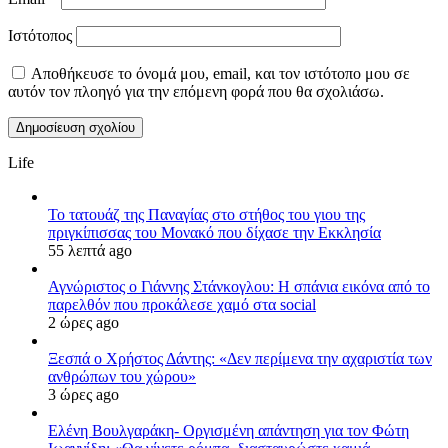
Ιστότοπος
Αποθήκευσε το όνομά μου, email, και τον ιστότοπο μου σε
αυτόν τον πλοηγό για την επόμενη φορά που θα σχολιάσω.
Life
Το τατουάζ της Παναγίας στο στήθος του γιου της
πριγκίπισσας του Μονακό που δίχασε την Εκκλησία
55 λεπτά ago
Αγνώριστος ο Γιάννης Στάνκογλου: Η σπάνια εικόνα από το
παρελθόν που προκάλεσε χαμό στα social
2 ώρες ago
Ξεσπά ο Χρήστος Δάντης: «Δεν περίμενα την αχαριστία των
ανθρώπων του χώρου»
3 ώρες ago
Ελένη Βουλγαράκη- Οργισμένη απάντηση για τον Φώτη