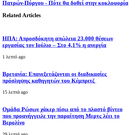
Πατρών-Πύργου - Πότε θα δοθεί στην κυκλοφορία
Related Articles
ΗΠΑ: Απροσδόκητη απώλεια 23.000 θέσεων
εργασίας τον Ιούλιο – Στο 4,1% η ανεργία
1 λεπτό ago
Βρετανία: Επανεξετάζονται οι διαδικασίες
πρόσληψης καθηγητών του Κέμπριτζ
15 λεπτά ago
Ομάδα Ρώσων χάκερ πίσω από το πλαστό βίντεο
που προανήγγειλε την παραίτηση Μερτς λέει το
Βερολίνο
29 λεπτά ago