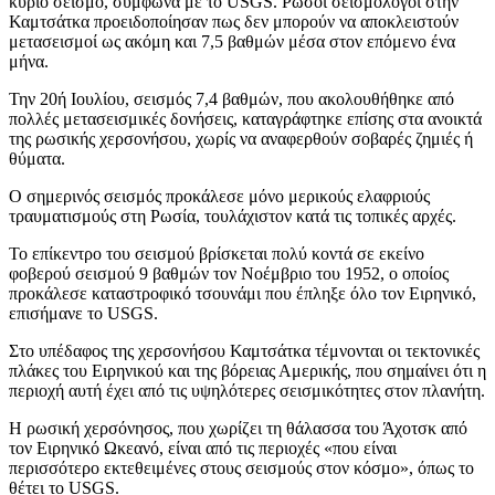
κύριο σεισμό, σύμφωνα με το USGS. Ρώσοι σεισμολόγοι στην
Καμτσάτκα προειδοποίησαν πως δεν μπορούν να αποκλειστούν
μετασεισμοί ως ακόμη και 7,5 βαθμών μέσα στον επόμενο ένα
μήνα.
Την 20ή Ιουλίου, σεισμός 7,4 βαθμών, που ακολουθήθηκε από
πολλές μετασεισμικές δονήσεις, καταγράφτηκε επίσης στα ανοικτά
της ρωσικής χερσονήσου, χωρίς να αναφερθούν σοβαρές ζημιές ή
θύματα.
Ο σημερινός σεισμός προκάλεσε μόνο μερικούς ελαφριούς
τραυματισμούς στη Ρωσία, τουλάχιστον κατά τις τοπικές αρχές.
Το επίκεντρο του σεισμού βρίσκεται πολύ κοντά σε εκείνο
φοβερού σεισμού 9 βαθμών τον Νοέμβριο του 1952, ο οποίος
προκάλεσε καταστροφικό τσουνάμι που έπληξε όλο τον Ειρηνικό,
επισήμανε το USGS.
Στο υπέδαφος της χερσονήσου Καμτσάτκα τέμνονται οι τεκτονικές
πλάκες του Ειρηνικού και της βόρειας Αμερικής, που σημαίνει ότι η
περιοχή αυτή έχει από τις υψηλότερες σεισμικότητες στον πλανήτη.
Η ρωσική χερσόνησος, που χωρίζει τη θάλασσα του Άχοτσκ από
τον Ειρηνικό Ωκεανό, είναι από τις περιοχές «που είναι
περισσότερο εκτεθειμένες στους σεισμούς στον κόσμο», όπως το
θέτει το USGS.