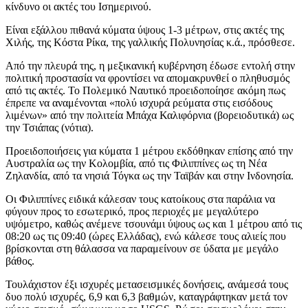
κίνδυνο οι ακτές του Ισημερινού.
Είναι εξάλλου πιθανά κύματα ύψους 1-3 μέτρων, στις ακτές της
Χιλής, της Κόστα Ρίκα, της γαλλικής Πολυνησίας κ.ά., πρόσθεσε.
Από την πλευρά της, η μεξικανική κυβέρνηση έδωσε εντολή στην
πολιτική προστασία να φροντίσει να απομακρυνθεί ο πληθυσμός
από τις ακτές. Το Πολεμικό Ναυτικό προειδοποίησε ακόμη πως
έπρεπε να αναμένονται «πολύ ισχυρά ρεύματα στις εισόδους
λιμένων» από την πολιτεία Μπάχα Καλιφόρνια (βορειοδυτικά) ως
την Τσιάπας (νότια).
Προειδοποιήσεις για κύματα 1 μέτρου εκδόθηκαν επίσης από την
Αυστραλία ως την Κολομβία, από τις Φιλιππίνες ως τη Νέα
Ζηλανδία, από τα νησιά Τόγκα ως την Ταϊβάν και στην Ινδονησία.
Οι Φιλιππίνες ειδικά κάλεσαν τους κατοίκους στα παράλια να
φύγουν προς το εσωτερικό, προς περιοχές με μεγαλύτερο
υψόμετρο, καθώς ανέμενε τσουνάμι ύψους ως και 1 μέτρου από τις
08:20 ως τις 09:40 (ώρες Ελλάδας), ενώ κάλεσε τους αλιείς που
βρίσκονται στη θάλασσα να παραμείνουν σε ύδατα με μεγάλο
βάθος.
Τουλάχιστον έξι ισχυρές μετασεισμικές δονήσεις, ανάμεσά τους
δυο πολύ ισχυρές, 6,9 και 6,3 βαθμών, καταγράφτηκαν μετά τον