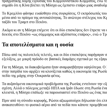
πραγματικής δομής εξουσίας του Κομμουνιστικού Κόμματος, ενώ το
σημάδι ότι η Κίνα βλέπει τη Μόσχα ως έμπιστο εταίρο μιας αναδυόμ
Το Κρεμλίνο φάνηκε ευαίσθητο στις συγκρίσεις. Ο εκπρόσωπός του, Ν
μέσα από το πρίσμα της αντιπαλότητας. Το ανώτερο στέλεχος του Κρ
ταξίδι του Τραμπ στο Πεκίνο.
Ακόμα κι αν η Μόσχα επέμενε ότι οι δύο επισκέψεις δεν έπρεπε να 
δεκτός στο Πεκίνο «ως σύμμαχος και αξιόπιστος εταίρος», ενώ ο Τρ
Τα αποτελέσματα και η ουσία
Πίσω από τις πολυτελείς τελετές, και οι δύο επισκέψεις παρήγαγαν
εξελίξεις, με μικρή πρόοδο σε βασικές διαμάχες σχετικά με τις εξαγ
Για τη Μόσχα, τα διακυβεύματα ήταν αναμφισβήτητα υψηλότερα. Ο Π
στην πατρίδα του αρχίζει να κλονίζεται καθώς η οικονομία της Ρωσ
πεδίο της μάχης στην Ουκρανία φέτος.
Τα αυξανόμενα οικονομικά προβλήματα της Ρωσίας εντείνουν την εξά
σχέση. Αλλά ο πόλεμος μεταξύ ΗΠΑ και Ιράν έδωσε στη Ρωσία ένα 
κλειστά, η Μόσχα επιδίωξε να παρουσιαστεί στο Πεκίνο ως ένας πι
Πριν από τη σύνοδο κορυφής, Ρώσοι αξιωματούχοι δήλωσαν ότι ελπί
ανακατευθύνει το φυσικό αέριο από τα πεδία που κάποτε προμήθευα