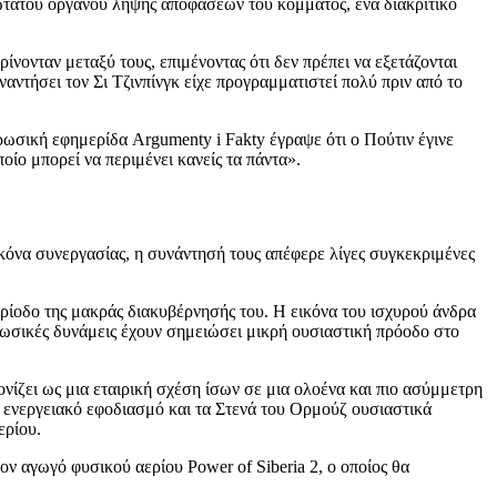
ώτατου οργάνου λήψης αποφάσεων του κόμματος, ένα διακριτικό
ίνονταν μεταξύ τους, επιμένοντας ότι δεν πρέπει να εξετάζονται
αντήσει τον Σι Τζινπίνγκ είχε προγραμματιστεί πολύ πριν από το
ρωσική εφημερίδα Argumenty i Fakty έγραψε ότι ο Πούτιν έγινε
ίο μπορεί να περιμένει κανείς τα πάντα».
ικόνα συνεργασίας, η συνάντησή τους απέφερε λίγες συγκεκριμένες
ρίοδο της μακράς διακυβέρνησής του. Η εικόνα του ισχυρού άνδρα
 ρωσικές δυνάμεις έχουν σημειώσει μικρή ουσιαστική πρόοδο στο
νίζει ως μια εταιρική σχέση ίσων σε μια ολοένα και πιο ασύμμετρη
 ενεργειακό εφοδιασμό και τα Στενά του Ορμούζ ουσιαστικά
ερίου.
ν αγωγό φυσικού αερίου Power of Siberia 2, ο οποίος θα