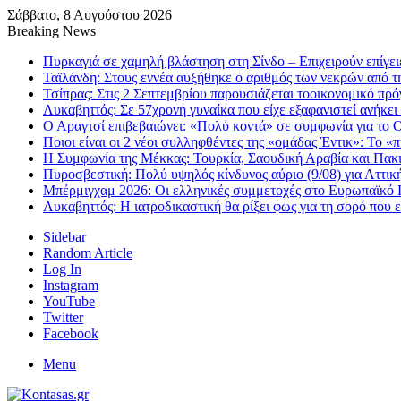
Σάββατο, 8 Αυγούστου 2026
Breaking News
Πυρκαγιά σε χαμηλή βλάστηση στη Σίνδο – Επιχειρούν επίγειε
Ταϊλάνδη: Στους εννέα αυξήθηκε ο αριθμός των νεκρών από τ
Τσίπρας: Στις 2 Σεπτεμβρίου παρουσιάζεται τοοικονομικό π
Λυκαβηττός: Σε 57χρονη γυναίκα που είχε εξαφανιστεί ανήκει
Ο Αραγτσί επιβεβαιώνει: «Πολύ κοντά» σε συμφωνία για το 
Ποιοι είναι οι 2 νέοι συλληφθέντες της «ομάδας Έντικ»: Το «
Η Συμφωνία της Μέκκας: Τουρκία, Σαουδική Αραβία και Πακι
Πυροσβεστική: Πολύ υψηλός κίνδυνος αύριο (9/08) για Αττική
Μπέρμιγχαμ 2026: Οι ελληνικές συμμετοχές στο Ευρωπαϊκό
Λυκαβηττός: Η ιατροδικαστική θα ρίξει φως για τη σορό που 
Sidebar
Random Article
Log In
Instagram
YouTube
Twitter
Facebook
Menu