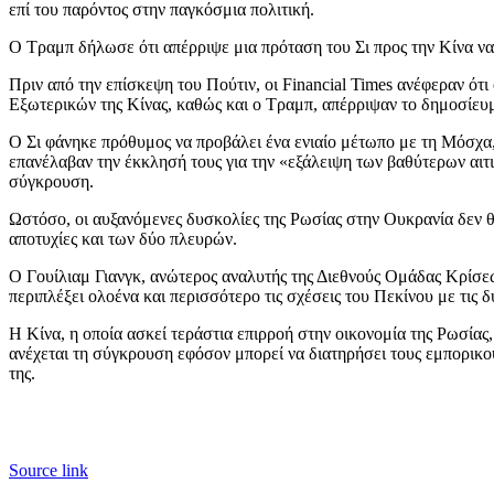
επί του παρόντος στην παγκόσμια πολιτική.
Ο Τραμπ δήλωσε ότι απέρριψε μια πρόταση του Σι προς την Κίνα να
Πριν από την επίσκεψη του Πούτιν, οι Financial Times ανέφεραν ότι
Εξωτερικών της Κίνας, καθώς και ο Τραμπ, απέρριψαν το δημοσίευ
Ο Σι φάνηκε πρόθυμος να προβάλει ένα ενιαίο μέτωπο με τη Μόσχα, 
επανέλαβαν την έκκλησή τους για την «εξάλειψη των βαθύτερων αιτ
σύγκρουση.
Ωστόσο, οι αυξανόμενες δυσκολίες της Ρωσίας στην Ουκρανία δεν θα
αποτυχίες και των δύο πλευρών.
Ο Γουίλιαμ Γιανγκ, ανώτερος αναλυτής της Διεθνούς Ομάδας Κρίσεων
περιπλέξει ολοένα και περισσότερο τις σχέσεις του Πεκίνου με τις
Η Κίνα, η οποία ασκεί τεράστια επιρροή στην οικονομία της Ρωσίας
ανέχεται τη σύγκρουση εφόσον μπορεί να διατηρήσει τους εμπορικ
της.
Source link