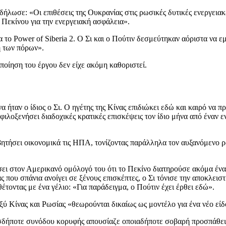
δήλωσε: «Οι επιθέσεις της Ουκρανίας στις ρωσικές δυτικές ενεργεια
 Πεκίνου για την ενεργειακή ασφάλεια».
 το Power of Siberia 2. Ο Σι και ο Πούτιν δεσμεύτηκαν αόριστα να 
η των πόρων».
οίηση του έργου δεν είχε ακόμη καθοριστεί.
ήταν ο ίδιος ο Σι. Ο ηγέτης της Κίνας επιδιώκει εδώ και καιρό να π
 φιλοξενήσει διαδοχικές κρατικές επισκέψεις τον ίδιο μήνα από έναν 
βητήσει οικονομικά τις ΗΠΑ, τονίζοντας παράλληλα τον αυξανόμενο ρ
ίσει στον Αμερικανό ομόλογό του ότι το Πεκίνο διατηρούσε ακόμα έ
ου σπάνια ανοίγει σε ξένους επισκέπτες, ο Σι τόνισε την αποκλειστ
έτοντας με ένα γέλιο: «Για παράδειγμα, ο Πούτιν έχει έρθει εδώ».
ταξύ Κίνας και Ρωσίας «θεωρούνται δικαίως ως μοντέλο για ένα νέο 
ιασδήποτε συνόδου κορυφής απουσίαζε οποιαδήποτε σοβαρή προσπάθει