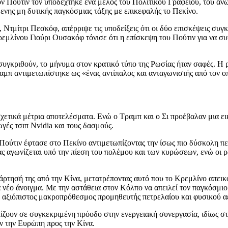
ν Πούτιν τον υποδέχτηκε ένα μέλος του Πολιτικού Γραφείου, του αν
ενης μη δυτικής παγκόσμιας τάξης με επικεφαλής το Πεκίνο.
τμίτρι Πεσκόφ, απέρριψε τις υποδείξεις ότι οι δύο επισκέψεις συγκρ
εμλίνου Γιούρι Ουσακόφ τόνισε ότι η επίσκεψη του Πούτιν για να συν
συγκριθούν, το μήνυμα στον κρατικό τύπο της Ρωσίας ήταν σαφές. Η 
αμπ αντιμετωπίστηκε ως «ένας αντίπαλος και ανταγωνιστής από τον οπο
 σχετικά μέτρια αποτελέσματα. Ενώ ο Τραμπ και ο Σι προέβαλαν μια ε
ωγές τσιπ Nvidia και τους δασμούς.
ούτιν έφτασε στο Πεκίνο αντιμετωπίζοντας την ίσως πιο δύσκολη πε
ίας αγωνίζεται υπό την πίεση του πολέμου και των κυρώσεων, ενώ οι
ρτησή της από την Κίνα, μετατρέποντας αυτό που το Κρεμλίνο απεικο
νέο άνοιγμα. Με την αστάθεια στον Κόλπο να απειλεί τον παγκόσμιο
ο αξιόπιστος μακροπρόθεσμος προμηθευτής πετρελαίου και φυσικού α
ζουν σε συγκεκριμένη πρόοδο στην ενεργειακή συνεργασία, ιδίως στο
ν την Ευρώπη προς την Κίνα.