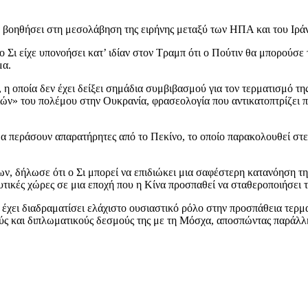
 βοηθήσει στη μεσολάβηση της ειρήνης μεταξύ των ΗΠΑ και του Ιράν
 ο Σι είχε υπονοήσει κατ’ ιδίαν στον Τραμπ ότι ο Πούτιν θα μπορούσε
μα.
η οποία δεν έχει δείξει σημάδια συμβιβασμού για τον τερματισμό τη
ιών» του πολέμου στην Ουκρανία, φρασεολογία που αντικατοπτρίζει π
 περάσουν απαρατήρητες από το Πεκίνο, το οποίο παρακολουθεί στενά 
, δήλωσε ότι ο Σι μπορεί να επιδιώκει μια σαφέστερη κατανόηση της
 δυτικές χώρες σε μια εποχή που η Κίνα προσπαθεί να σταθεροποιήσει
, έχει διαδραματίσει ελάχιστο ουσιαστικό ρόλο στην προσπάθεια τερ
ούς και διπλωματικούς δεσμούς της με τη Μόσχα, αποσπώντας παράλλ