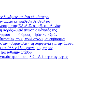
ς δυνάμεις και ένα ελικόπτερο
ην αιματηρή επίθεση σε σχολείο
ρόγραμμα της ΕΛ.Α.Σ. στη Θεσσαλονίκη
 η σορός – Από πτώση ο θάνατός της
Ορμούζ – υπό όρους – Ιράν και Ομάν
πίτμπουλ», το «μπουλντόγκ», οι εκβιασμοί
στάν «σφράγισαν» τη συμφωνία για την άμυνα
 και άλλες 15 περιοχές της χώρας
 Πρωτάθλημα Στίβου
εντοπίστηκε σε σπηλιά – Δείτε φωτογραφίες