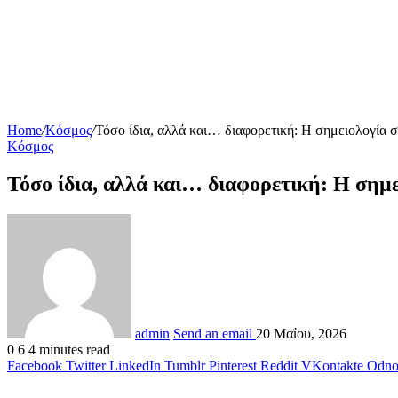
Home
/
Κόσμος
/
Τόσο ίδια, αλλά και… διαφορετική: Η σημειολογία σ
Κόσμος
Τόσο ίδια, αλλά και… διαφορετική: Η σημε
admin
Send an email
20 Μαΐου, 2026
0
6
4 minutes read
Facebook
Twitter
LinkedIn
Tumblr
Pinterest
Reddit
VKontakte
Odnok