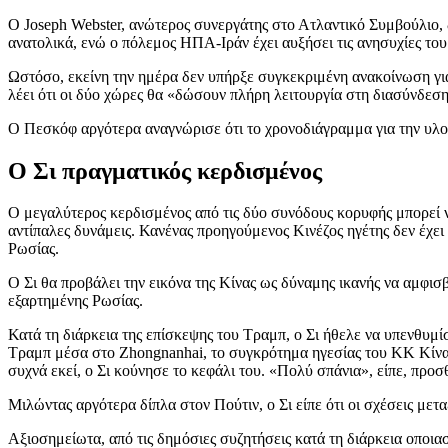
Ο Joseph Webster, ανώτερος συνεργάτης στο Ατλαντικό Συμβούλιο, 
ανατολικά, ενώ ο πόλεμος ΗΠΑ-Ιράν έχει αυξήσει τις ανησυχίες του
Ωστόσο, εκείνη την ημέρα δεν υπήρξε συγκεκριμένη ανακοίνωση για
λέει ότι οι δύο χώρες θα «δώσουν πλήρη λειτουργία στη διασύνδεσ
Ο Πεσκόφ αργότερα αναγνώρισε ότι το χρονοδιάγραμμα για την υλοπ
Ο Σι πραγματικός κερδισμένος
Ο μεγαλύτερος κερδισμένος από τις δύο συνόδους κορυφής μπορεί να 
αντίπαλες δυνάμεις. Κανένας προηγούμενος Κινέζος ηγέτης δεν έχει
Ρωσίας.
Ο Σι θα προβάλει την εικόνα της Κίνας ως δύναμης ικανής να αμφισ
εξαρτημένης Ρωσίας.
Κατά τη διάρκεια της επίσκεψης του Τραμπ, ο Σι ήθελε να υπενθυμ
Τραμπ μέσα στο Zhongnanhai, το συγκρότημα ηγεσίας του ΚΚ Κίνας π
συχνά εκεί, ο Σι κούνησε το κεφάλι του. «Πολύ σπάνια», είπε, προσθ
Μιλώντας αργότερα δίπλα στον Πούτιν, ο Σι είπε ότι οι σχέσεις με
Αξιοσημείωτα, από τις δημόσιες συζητήσεις κατά τη διάρκεια οπο