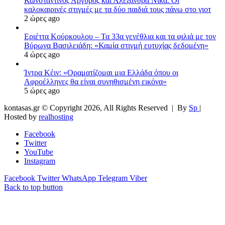
Κωνσταντίνος Αργυρός και Αλεξάνδρα Νίκα: Οι
καλοκαιρινές στιγμές με τα δύο παιδιά τους πάνω στο γιοτ
2 ώρες ago
Εριέττα Κούρκουλου – Τα 33α γενέθλια και τα φιλιά με τον
Βύρωνα Βασιλειάδη: «Καμία στιγμή ευτυχίας δεδομένη»
4 ώρες ago
Ίντρα Κέιν: «Οραματίζομαι μια Ελλάδα όπου οι
Αφροέλληνες θα είναι συνηθισμένη εικόνα»
5 ώρες ago
kontasas.gr © Copyright 2026, All Rights Reserved |
By
Sp
|
Hosted by
realhosting
Facebook
Twitter
YouTube
Instagram
Facebook
Twitter
WhatsApp
Telegram
Viber
Back to top button