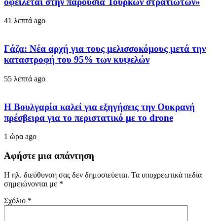
οφείλεται στην παρουσία Τούρκων στρατιωτών»
41 λεπτά ago
Γάζα: Νέα αρχή για τους μελισσοκόμους μετά την
καταστροφή του 95% των κυψελών
55 λεπτά ago
Η Βουλγαρία καλεί για εξηγήσεις την Ουκρανή
πρέσβειρα για το περιστατικό με το drone
1 ώρα ago
Αφήστε μια απάντηση
Η ηλ. διεύθυνση σας δεν δημοσιεύεται.
Τα υποχρεωτικά πεδία
σημειώνονται με
*
Σχόλιο
*