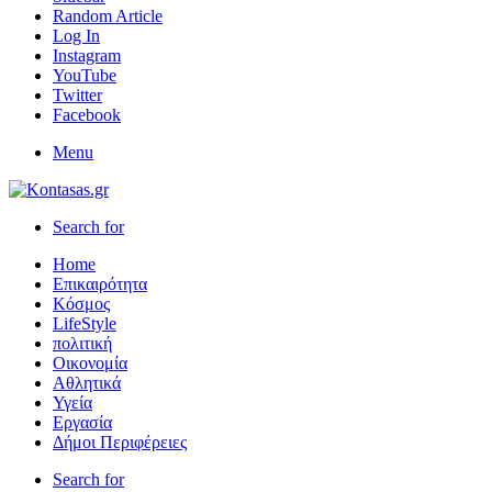
Random Article
Log In
Instagram
YouTube
Twitter
Facebook
Menu
Search for
Home
Επικαιρότητα
Κόσμος
LifeStyle
πολιτική
Οικονομία
Αθλητικά
Υγεία
Εργασία
Δήμοι Περιφέρειες
Search for