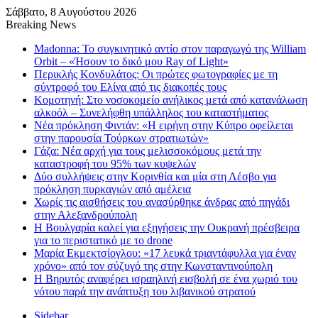
Σάββατο, 8 Αυγούστου 2026
Breaking News
Madonna: Το συγκινητικό αντίο στον παραγωγό της William
Orbit – «Ήσουν το δικό μου Ray of Light»
Περικλής Κονδυλάτος: Οι πρώτες φωτογραφίες με τη
σύντροφό του Ελίνα από τις διακοπές τους
Κομοτηνή: Στο νοσοκομείο ανήλικος μετά από κατανάλωση
αλκοόλ – Συνελήφθη υπάλληλος του καταστήματος
Νέα πρόκληση Φιντάν: «Η ειρήνη στην Κύπρο οφείλεται
στην παρουσία Τούρκων στρατιωτών»
Γάζα: Νέα αρχή για τους μελισσοκόμους μετά την
καταστροφή του 95% των κυψελών
Δύο συλλήψεις στην Κορινθία και μία στη Λέσβο για
πρόκληση πυρκαγιών από αμέλεια
Χωρίς τις αισθήσεις του ανασύρθηκε άνδρας από πηγάδι
στην Αλεξανδρούπολη
Η Βουλγαρία καλεί για εξηγήσεις την Ουκρανή πρέσβειρα
για το περιστατικό με το drone
Μαρία Εκμεκτσίογλου: «17 λευκά τριαντάφυλλα για έναν
χρόνο» από τον σύζυγό της στην Κωνσταντινούπολη
Η Βηρυτός αναφέρει ισραηλινή εισβολή σε ένα χωριό του
νότου παρά την ανάπτυξη του λιβανικού στρατού
Sidebar