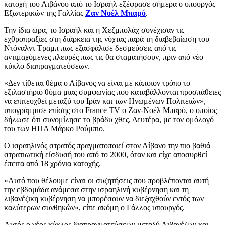
κατοχή του Λιβάνου από το Ισραήλ εξέφρασε σήμερα ο υπουργός
Εξωτερικών της Γαλλίας
Ζαν Νοέλ Μπαρό
.
Την ίδια ώρα, το Ισραήλ και η Χεζμπολάχ συνέχισαν τις
εχθροπραξίες στη διάρκεια της νύχτας παρά τη διαβεβαίωση του
Ντόναλντ Τραμπ πως εξασφάλισε δεσμεύσεις από τις
αντιμαχόμενες πλευρές πως τις θα σταματήσουν, πριν από νέο
κύκλο διαπραγματεύσεων.
«Δεν τίθεται θέμα ο Λίβανος να είναι με κάποιον τρόπο το
εξιλαστήριο θύμα μιας συμφωνίας που καταβάλλονται προσπάθειες
να επιτευχθεί μεταξύ του Ιράν και των Ηνωμένων Πολιτειών»,
υπογράμμισε επίσης στο France TV ο Ζαν-Νοέλ Μπαρό, ο οποίος
δήλωσε ότι συνομίλησε το βράδυ χθες, Δευτέρα, με τον ομόλογό
του των ΗΠΑ Μάρκο Ρούμπιο.
Ο ισραηλινός στρατός πραγματοποιεί στον Λίβανο την πιο βαθιά
στρατιωτική είσδυσή του από το 2000, όταν και είχε αποσυρθεί
έπειτα από 18 χρόνια κατοχής.
«Αυτό που θέλουμε είναι οι συζητήσεις που προβλέπονται αυτή
την εβδομάδα ανάμεσα στην ισραηλινή κυβέρνηση και τη
λιβανέζικη κυβέρνηση να μπορέσουν να διεξαχθούν εντός των
καλύτερων συνθηκών», είπε ακόμη ο Γάλλος υπουργός.
Αυτός ο νέος κύκλος διαπραγματεύσεων μεταξύ Λιβανέζων και