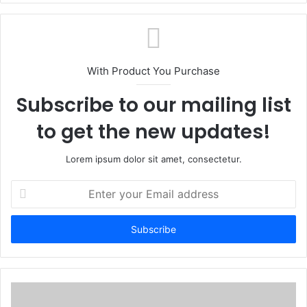
b
s
i
t
With Product You Purchase
e
Subscribe to our mailing list
to get the new updates!
Lorem ipsum dolor sit amet, consectetur.
E
n
t
e
r
y
o
u
r