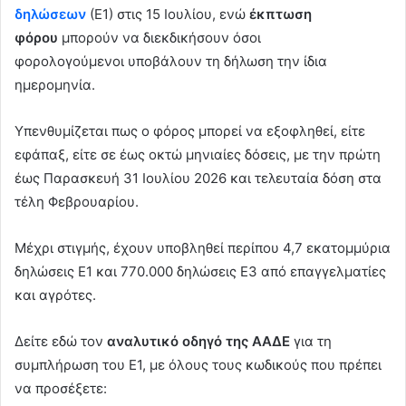
δηλώσεων
(Ε1) στις 15 Ιουλίου, ενώ
έκπτωση
n
e
φόρου
μπορούν να διεκδικήσουν όσοι
m
φορολογούμενοι υποβάλουν τη δήλωση την ίδια
a
ημερομηνία.
i
l
Υπενθυμίζεται πως ο φόρος μπορεί να εξοφληθεί, είτε
εφάπαξ, είτε σε έως οκτώ μηνιαίες δόσεις, με την πρώτη
έως Παρασκευή 31 Ιουλίου 2026 και τελευταία δόση στα
τέλη Φεβρουαρίου.
Μέχρι στιγμής, έχουν υποβληθεί περίπου 4,7 εκατομμύρια
δηλώσεις Ε1 και 770.000 δηλώσεις Ε3 από επαγγελματίες
και αγρότες.
Δείτε εδώ τον
αναλυτικό οδηγό της ΑΑΔΕ
για τη
συμπλήρωση του Ε1, με όλους τους κωδικούς που πρέπει
να προσέξετε: