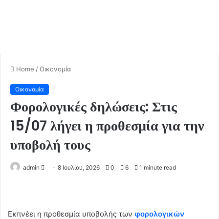
Home
/
Οικονομία
Οικονομία
Φορολογικές δηλώσεις: Στις
15/07 λήγει η προθεσμία για την
υποβολή τους
admin
S
8 Ιουλίου, 2026
0
6
1 minute read
e
n
d
Εκπνέει η προθεσμία υποβολής των
φορολογικών
a