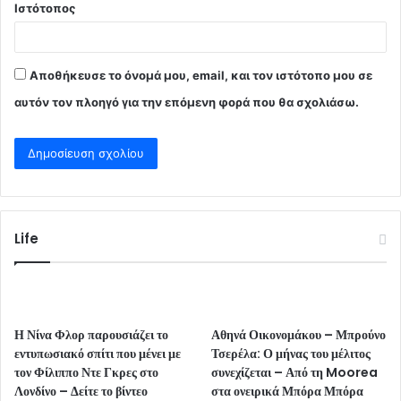
Ιστότοπος
Αποθήκευσε το όνομά μου, email, και τον ιστότοπο μου σε
αυτόν τον πλοηγό για την επόμενη φορά που θα σχολιάσω.
Life
Η Νίνα Φλορ παρουσιάζει το
Αθηνά Οικονομάκου – Μπρούνο
εντυπωσιακό σπίτι που μένει με
Τσερέλα: Ο μήνας του μέλιτος
τον Φίλιππο Ντε Γκρες στο
συνεχίζεται – Από τη Moorea
Λονδίνο – Δείτε το βίντεο
στα ονειρικά Μπόρα Μπόρα