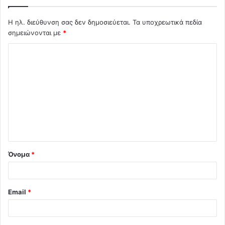
Η ηλ. διεύθυνση σας δεν δημοσιεύεται.
Τα υποχρεωτικά πεδία
σημειώνονται με
*
Σ
χ
ό
λ
ι
ο
*
Όνομα
*
Email
*