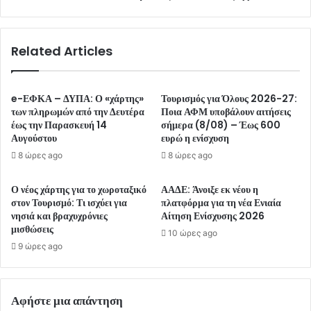
Related Articles
e-ΕΦΚΑ – ΔΥΠΑ: Ο «χάρτης»
Τουρισμός για Όλους 2026-27:
των πληρωμών από την Δευτέρα
Ποια ΑΦΜ υποβάλουν αιτήσεις
έως την Παρασκευή 14
σήμερα (8/08) – Έως 600
Αυγούστου
ευρώ η ενίσχυση
8 ώρες ago
8 ώρες ago
Ο νέος χάρτης για το χωροταξικό
ΑΑΔΕ: Άνοιξε εκ νέου η
στον Τουρισμό: Τι ισχύει για
πλατφόρμα για τη νέα Ενιαία
νησιά και βραχυχρόνιες
Αίτηση Ενίσχυσης 2026
μισθώσεις
10 ώρες ago
9 ώρες ago
Αφήστε μια απάντηση