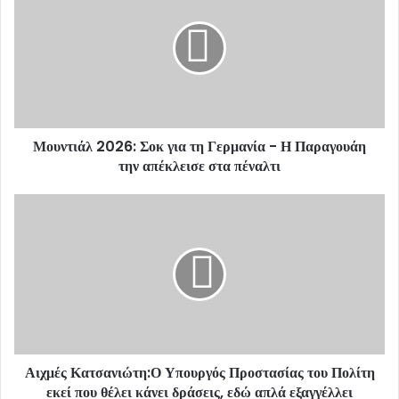
E
m
a
i
l
a
d
d
Μουντιάλ 2026: Σοκ για τη Γερμανία - Η Παραγουάη
r
την απέκλεισε στα πέναλτι
e
s
s
Αιχμές Κατσανιώτη:Ο Υπουργός Προστασίας του Πολίτη
εκεί που θέλει κάνει δράσεις, εδώ απλά εξαγγέλλει