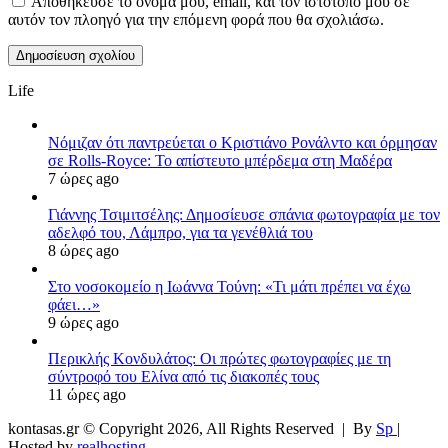
Αποθήκευσε το όνομά μου, email, και τον ιστότοπο μου σε
αυτόν τον πλοηγό για την επόμενη φορά που θα σχολιάσω.
Life
Νόμιζαν ότι παντρεύεται ο Κριστιάνο Ρονάλντο και όρμησαν
σε Rolls-Royce: Το απίστευτο μπέρδεμα στη Μαδέρα
7 ώρες ago
Γιάννης Τσιμιτσέλης: Δημοσίευσε σπάνια φωτογραφία με τον
αδελφό του, Λάμπρο, για τα γενέθλιά του
8 ώρες ago
Στο νοσοκομείο η Ιωάννα Τούνη: «Τι μάτι πρέπει να έχω
φάει…»
9 ώρες ago
Περικλής Κονδυλάτος: Οι πρώτες φωτογραφίες με τη
σύντροφό του Ελίνα από τις διακοπές τους
11 ώρες ago
kontasas.gr © Copyright 2026, All Rights Reserved |
By
Sp
|
Hosted by
realhosting