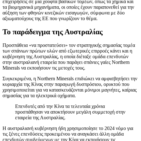
επιχειρήσεις σε μια χούφτα βασικών τομέων, όπως τα χημικά και
τα βιομηχανικά μηχανήματα, οι οποίες έχουν παραπονεθεί για την
αύξηση των φθηνών κινεζικών εισαγωγών, σύμφωνα με δύο
αξιωματούχους της ΕΕ που γνωρίζουν το θέμα.
Το παράδειγμα της Αυστραλίας
Προσπάθεια «να προστατεύσει» τον στρατηγικής σημασίας τομέα
των σπάνιων πρώτων υλών από εξωτερικές επιρροές κάνει και η
κυβέρνηση της Αυστραλίας, η οποία διέταξε ομάδα επενδυτών
στην αυστραλιανή εταιρεία που παράγει σπάνιες γαίες Northern
Minerals να εκποιήσουν τις μετοχές τους.
Συγκεκριμένα, η Northern Minerals επιδιώκει να αμφισβητήσει την
κυριαρχία της Κίνας στην παραγωγή δυσπρόσιου, ορυκτού που
χρησιμοποιείται για να κατασκευάζονται μόνιμοι μαγνήτες, καίριας
σημασίας για τα ηλεκτρικά οχήματα.
Επενδυτές από την Κίνα τα τελευταία χρόνια
προσπάθησαν να αποκτήσουν μεγάλη συμμετοχή στην
εταιρεία της Αυστραλίας.
Η αυστραλιανή κυβέρνηση ήδη χρησιμοποίησε το 2024 νόμο για
τις ξένες επενδύσεις προκειμένου να αναγκάσει άλλη ομάδα
επενδυτών συνδεόμενων με την Κίνα να εκποιήσουν τις