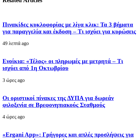
Related Articles
Πινακίδες κυκλοφορίας με λίγα κλικ: Τα 3 βήματα
για παραγγελία και έκδοση – Τι ισχύει για κυρώσεις
49 λεπτά ago
Ενοίκια: «Τέλος» οι πληρωμές με μετρητά – Τι
ισχύει από 1η Οκτωβρίου
3 ώρες ago
Οι οριστικοί πίνακες της ΔΥΠΑ για δωρεάν
φιλοξενία σε Βρεφονηπιακούς Σταθμούς
4 ώρες ago
«Ergani App»: Γρήγορες και απλές προσλήψεις για