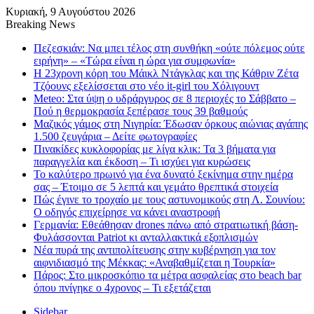
Κυριακή, 9 Αυγούστου 2026
Breaking News
Πεζεσκιάν: Να μπει τέλος στη συνθήκη «ούτε πόλεμος ούτε
ειρήνη» – «Τώρα είναι η ώρα για συμφωνία»
Η 23χρονη κόρη τoυ Μάικλ Ντάγκλας και της Κάθριν Ζέτα
Τζόουνς εξελίσσεται στο νέο it-girl του Χόλιγουντ
Meteo: Στα ύψη ο υδράργυρος σε 8 περιοχές το Σάββατο –
Πού η θερμοκρασία ξεπέρασε τους 39 βαθμούς
Μαζικός γάμος στη Νιγηρία: Έδωσαν όρκους αιώνιας αγάπης
1.500 ζευγάρια – Δείτε φωτογραφίες
Πινακίδες κυκλοφορίας με λίγα κλικ: Τα 3 βήματα για
παραγγελία και έκδοση – Τι ισχύει για κυρώσεις
Το καλύτερο πρωινό για ένα δυνατό ξεκίνημα στην ημέρα
σας – Έτοιμο σε 5 λεπτά και γεμάτο θρεπτικά στοιχεία
Πώς έγινε το τροχαίο με τους αστυνομικούς στη Λ. Σουνίου:
Ο οδηγός επιχείρησε να κάνει αναστροφή
Γερμανία: Εθεάθησαν drones πάνω από στρατιωτική βάση-
Φυλάσσονται Patriot κι ανταλλακτικά εξοπλισμών
Νέα πυρά της αντιπολίτευσης στην κυβέρνηση για τον
αιφνιδιασμό της Μέκκας: «Αναβαθμίζεται η Τουρκία»
Πάρος: Στο μικροσκόπιο τα μέτρα ασφαλείας στο beach bar
όπου πνίγηκε ο 4χρονος – Τι εξετάζεται
Sidebar