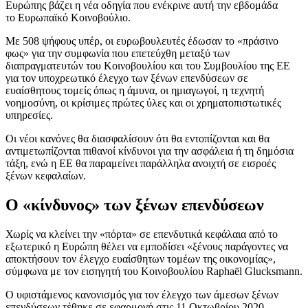
Ευρώπης βάζει η νέα οδηγία που ενέκρινε αυτή την εβδομάδα
το Ευρωπαϊκό Κοινοβούλιο.
Με 508 ψήφους υπέρ, οι ευρωβουλευτές έδωσαν το «πράσινο
φως» για την συμφωνία που επετεύχθη μεταξύ των
διαπραγματευτών του Κοινοβουλίου και του Συμβουλίου της ΕΕ
για τον υποχρεωτικό έλεγχο των ξένων επενδύσεων σε
ευαίσθητους τομείς όπως η άμυνα, οι ημιαγωγοί, η τεχνητή
νοημοσύνη, οι κρίσιμες πρώτες ύλες και οι χρηματοπιστωτικές
υπηρεσίες.
Οι νέοι κανόνες θα διασφαλίσουν ότι θα εντοπίζονται και θα
αντιμετωπίζονται πιθανοί κίνδυνοι για την ασφάλεια ή τη δημόσια
τάξη, ενώ η ΕΕ θα παραμείνει παράλληλα ανοιχτή σε εισροές
ξένων κεφαλαίων.
Ο «κίνδυνος» των ξένων επενδύσεων
Χωρίς να κλείνει την «πόρτα» σε επενδυτικά κεφάλαια από το
εξωτερικό η Ευρώπη θέλει να εμποδίσει «ξένους παράγοντες να
αποκτήσουν τον έλεγχο ευαίσθητων τομέων της οικονομίας»,
σύμφωνα με τον εισηγητή του Κοινοβουλίου Raphaël Glucksmann.
Ο υφιστάμενος κανονισμός για τον έλεγχο των άμεσων ξένων
επενδύσεων τέθηκε σε εφαρμογή στις 11 Οκτωβρίου 2020.