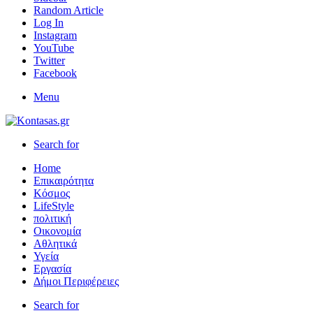
Random Article
Log In
Instagram
YouTube
Twitter
Facebook
Menu
Search for
Home
Επικαιρότητα
Κόσμος
LifeStyle
πολιτική
Οικονομία
Αθλητικά
Υγεία
Εργασία
Δήμοι Περιφέρειες
Search for