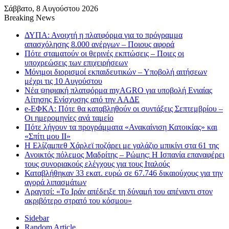
Σάββατο, 8 Αυγούστου 2026
Breaking News
ΔΥΠΑ: Ανοιχτή η πλατφόρμα για το πρόγραμμα
απασχόλησης 8.000 ανέργων – Ποιους αφορά
Πότε σταματούν οι θερινές εκπτώσεις – Ποιες οι
υποχρεώσεις των επιχειρήσεων
Μόνιμοι διορισμοί εκπαιδευτικών – Υποβολή αιτήσεων
μέχρι τις 10 Αυγούστου
Νέα ψηφιακή πλατφόρμα myAGRO για υποβολή Ενιαίας
Αίτησης Ενίσχυσης από την ΑΑΔΕ
e-ΕΦΚΑ: Πότε θα καταβληθούν οι συντάξεις Σεπτεμβρίου –
Οι ημερομηνίες ανά ταμείο
Πότε λήγουν τα προγράμματα «Ανακαίνιση Κατοικίας» και
«Σπίτι μου ΙΙ»
Η Ελίζαμπεθ Χάρλεϊ ποζάρει με γαλάζιο μπικίνι στα 61 της
Ανοικτός πόλεμος Μαδρίτης – Ρώμης: Η Ισπανία επαναφέρει
τους συνοριακούς ελέγχους για τους Ιταλούς
Καταβλήθηκαν 33 εκατ. ευρώ σε 67.746 δικαιούχους για την
αγορά λιπασμάτων
Αραγτσί: «Το Ιράν απέδειξε τη δύναμή του απέναντι στον
ακριβότερο στρατό του κόσμου»
Sidebar
Random Article