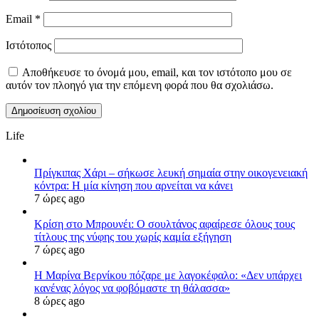
Email
*
Ιστότοπος
Αποθήκευσε το όνομά μου, email, και τον ιστότοπο μου σε
αυτόν τον πλοηγό για την επόμενη φορά που θα σχολιάσω.
Life
Πρίγκιπας Χάρι – σήκωσε λευκή σημαία στην οικογενειακή
κόντρα: Η μία κίνηση που αρνείται να κάνει
7 ώρες ago
Κρίση στο Μπρουνέι: Ο σουλτάνος αφαίρεσε όλους τους
τίτλους της νύφης του χωρίς καμία εξήγηση
7 ώρες ago
Η Μαρίνα Βερνίκου πόζαρε με λαγοκέφαλο: «Δεν υπάρχει
κανένας λόγος να φοβόμαστε τη θάλασσα»
8 ώρες ago