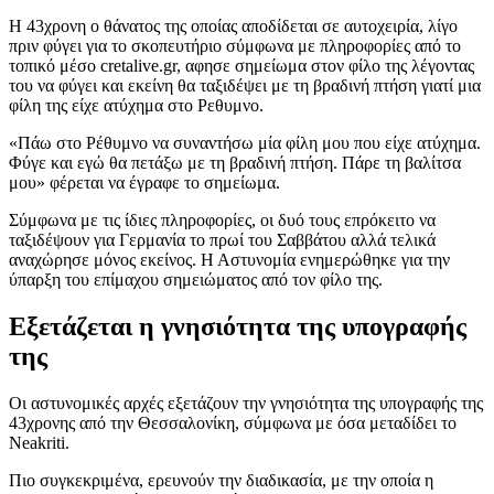
Η 43χρονη ο θάνατος της οποίας αποδίδεται σε αυτοχειρία, λίγο
πριν φύγει για το σκοπευτήριο σύμφωνα με πληροφορίες από το
τοπικό μέσο cretalive.gr, αφησε σημείωμα στον φίλο της λέγοντας
του να φύγει και εκείνη θα ταξιδέψει με τη βραδινή πτήση γιατί μια
φίλη της είχε ατύχημα στο Ρεθυμνο.
«Πάω στο Ρέθυμνο να συναντήσω μία φίλη μου που είχε ατύχημα.
Φύγε και εγώ θα πετάξω με τη βραδινή πτήση. Πάρε τη βαλίτσα
μου» φέρεται να έγραφε το σημείωμα.
Σύμφωνα με τις ίδιες πληροφορίες, οι δυό τους επρόκειτο να
ταξιδέψουν για Γερμανία το πρωί του Σαββάτου αλλά τελικά
αναχώρησε μόνος εκείνος. Η Αστυνομία ενημερώθηκε για την
ύπαρξη του επίμαχου σημειώματος από τον φίλο της.
Εξετάζεται η γνησιότητα της υπογραφής
της
Οι αστυνομικές αρχές εξετάζουν την γνησιότητα της υπογραφής της
43χρονης από την Θεσσαλονίκη, σύμφωνα με όσα μεταδίδει το
Neakriti.
Πιο συγκεκριμένα, ερευνούν την διαδικασία, με την οποία η