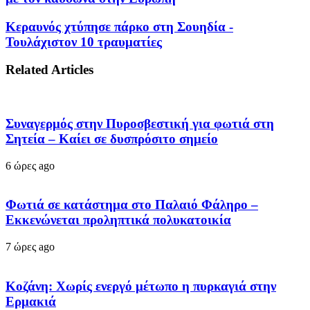
Κεραυνός χτύπησε πάρκο στη Σουηδία -
Τουλάχιστον 10 τραυματίες
Related Articles
Συναγερμός στην Πυροσβεστική για φωτιά στη
Σητεία – Καίει σε δυσπρόσιτο σημείο
6 ώρες ago
Φωτιά σε κατάστημα στο Παλαιό Φάληρο –
Εκκενώνεται προληπτικά πολυκατοικία
7 ώρες ago
Κοζάνη: Χωρίς ενεργό μέτωπο η πυρκαγιά στην
Ερμακιά