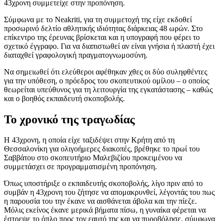
43χρονη συμμετείχε στην προπόνηση.
Σύμφωνα με το Neakriti, για τη συμμετοχή της είχε εκδοθεί
προσωρινό δελτίο αθλητικής ιδιότητας διάρκειας 48 ωρών. Στο
επίκεντρο της έρευνας βρίσκεται και η υπογραφή που φέρει το
σχετικό έγγραφο. Για να διαπιστωθεί αν είναι γνήσια ή πλαστή έχει
διαταχθεί γραφολογική πραγματογνωμοσύνη.
Να σημειωθεί ότι ελεύθεροι αφέθηκαν χθες οι δύο συληφθέντες
για την υπόθεση, ο πρόεδρος του σκοπευτικού ομίλου – ο οποίος
θεωρείται υπεύθυνος για τη λειτουργία της εγκατάστασης – καθώς
και ο βοηθός εκπαιδευτή σκοποβολής.
Το χρονικό της τραγωδίας
Η 43χρονη, η οποία είχε ταξιδέψει στην Κρήτη από τη
Θεσσαλονίκη για ολιγοήμερες διακοπές, βρέθηκε το πρωί του
Σαββάτου στο σκοπευτήριο Μαλεβιζίου προκειμένου να
συμμετάσχει σε προγραμματισμένη προπόνηση.
Όπως υποστήριξε ο εκπαιδευτής σκοποβολής, λίγο πριν από το
συμβάν η 43χρονη του ζήτησε να απομακρυνθεί, λέγοντάς του πως
η παρουσία του την έκανε να αισθάνεται άβολα και την πίεζε.
Μόλις εκείνος έκανε μερικά βήματα πίσω, η γυναίκα φέρεται να
έστρεψε το όπλο προς τον εαυτό της και να πυροβόλησε, σύμφωνα