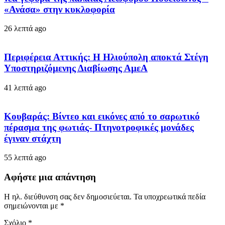
«Ανάσα» στην κυκλοφορία
26 λεπτά ago
Περιφέρεια Αττικής: Η Ηλιούπολη αποκτά Στέγη
Υποστηριζόμενης Διαβίωσης ΑμεΑ
41 λεπτά ago
Κουβαράς: Βίντεο και εικόνες από το σαρωτικό
πέρασμα της φωτιάς- Πτηνοτροφικές μονάδες
έγιναν στάχτη
55 λεπτά ago
Αφήστε μια απάντηση
Η ηλ. διεύθυνση σας δεν δημοσιεύεται.
Τα υποχρεωτικά πεδία
σημειώνονται με
*
Σχόλιο
*