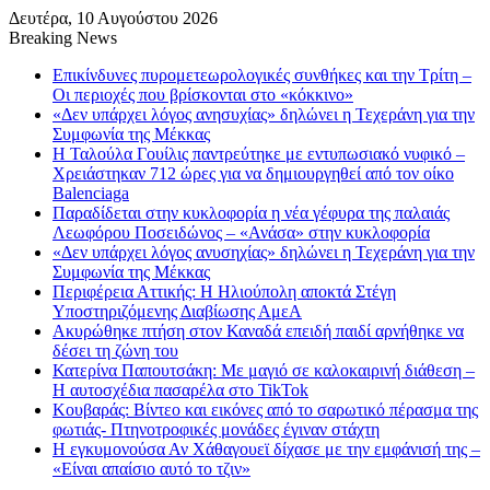
Δευτέρα, 10 Αυγούστου 2026
Breaking News
Επικίνδυνες πυρομετεωρολογικές συνθήκες και την Τρίτη –
Οι περιοχές που βρίσκονται στο «κόκκινο»
«Δεν υπάρχει λόγος ανησυχίας» δηλώνει η Τεχεράνη για την
Συμφωνία της Μέκκας
Η Ταλούλα Γουίλις παντρεύτηκε με εντυπωσιακό νυφικό –
Χρειάστηκαν 712 ώρες για να δημιουργηθεί από τον οίκο
Balenciaga
Παραδίδεται στην κυκλοφορία η νέα γέφυρα της παλαιάς
Λεωφόρου Ποσειδώνος – «Ανάσα» στην κυκλοφορία
«Δεν υπάρχει λόγος ανυσηχίας» δηλώνει η Τεχεράνη για την
Συμφωνία της Μέκκας
Περιφέρεια Αττικής: Η Ηλιούπολη αποκτά Στέγη
Υποστηριζόμενης Διαβίωσης ΑμεΑ
Ακυρώθηκε πτήση στον Καναδά επειδή παιδί αρνήθηκε να
δέσει τη ζώνη του
Κατερίνα Παπουτσάκη: Με μαγιό σε καλοκαιρινή διάθεση –
Η αυτοσχέδια πασαρέλα στο TikTok
Κουβαράς: Βίντεο και εικόνες από το σαρωτικό πέρασμα της
φωτιάς- Πτηνοτροφικές μονάδες έγιναν στάχτη
Η εγκυμονούσα Αν Χάθαγουεϊ δίχασε με την εμφάνισή της –
«Είναι απαίσιο αυτό το τζιν»