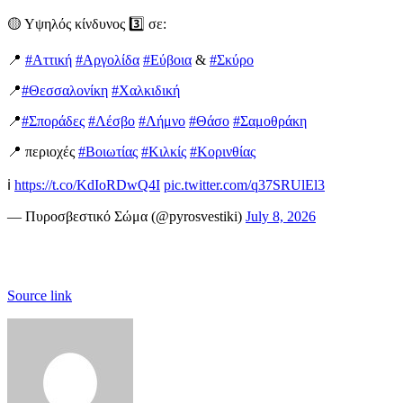
🟡 Υψηλός κίνδυνος 3️⃣ σε:
📍
#Αττική
#Αργολίδα
#Εύβοια
&
#Σκύρο
📍
#Θεσσαλονίκη
#Χαλκιδική
📍
#Σποράδες
#Λέσβο
#Λήμνο
#Θάσο
#Σαμοθράκη
📍 περιοχές
#Βοιωτίας
#Κιλκίς
#Κορινθίας
ℹ️
https://t.co/KdIoRDwQ4I
pic.twitter.com/q37SRUlEl3
— Πυροσβεστικό Σώμα (@pyrosvestiki)
July 8, 2026
Source link