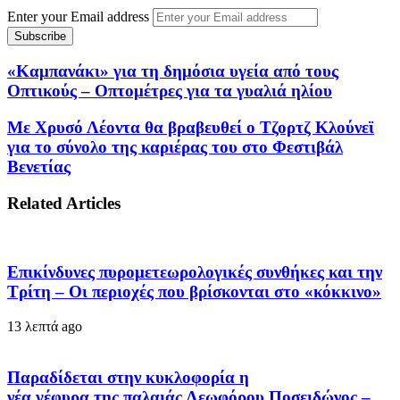
Enter your Email address
«Καμπανάκι» για τη δημόσια υγεία από τους
Οπτικούς – Οπτομέτρες για τα γυαλιά ηλίου
Με Χρυσό Λέοντα θα βραβευθεί ο Τζορτζ Κλούνεϊ
για το σύνολο της καριέρας του στο Φεστιβάλ
Βενετίας
Related Articles
Επικίνδυνες πυρομετεωρολογικές συνθήκες και την
Τρίτη – Οι περιοχές που βρίσκονται στο «κόκκινο»
13 λεπτά ago
Παραδίδεται στην κυκλοφορία η
νέα γέφυρα της παλαιάς Λεωφόρου Ποσειδώνος –