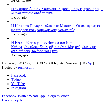
54 λεπτά ago
Η εγκυμονούσα Αν Χάθαγουεϊ δίχασε με την εμφάνισή της –
«Είναι απαίσιο αυτό το τζιν»
1 ώρα ago
Η Κατερίνα Παναγοπούλου στη Μύκονο – Οι φωτογραφίες
με crop top και γραμμωμένους κοιλιακούς
1 ώρα ago
Η Ελένη Ράντου για τον θάνατο του Νίκου
Καλογερόπουλου: Ξεκληρίζεται ένα είδος ανθρώπων με
ανιδιοτέλεια, ταλέντο και ψυχή
2 ώρες ago
kontasas.gr © Copyright 2026, All Rights Reserved |
By
Sp
|
Hosted by
realhosting
Facebook
Twitter
YouTube
Instagram
Facebook
Twitter
WhatsApp
Telegram
Viber
Back to top button