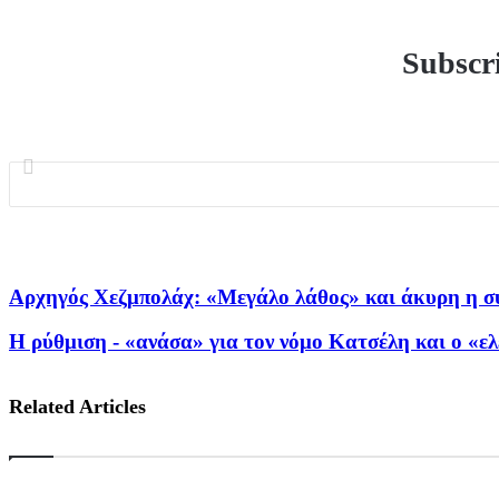
Subscri
Αρχηγός Χεζμπολάχ: «Μεγάλο λάθος» και άκυρη η 
Η ρύθμιση - «ανάσα» για τον νόμο Κατσέλη και ο «ε
Related Articles