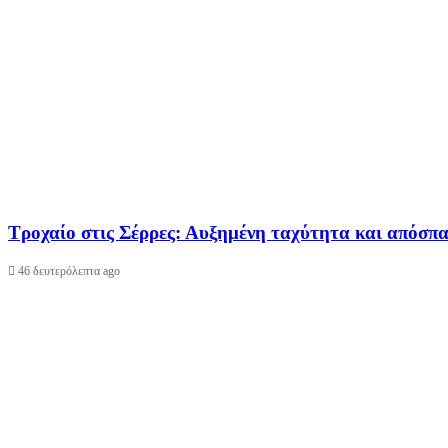
Τροχαίο στις Σέρρες: Αυξημένη ταχύτητα και απόσπ
46 δευτερόλεπτα ago