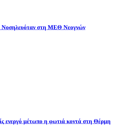
 – Νοσηλευόταν στη ΜΕΘ Νεογνών
ς ενεργό μέτωπο η φωτιά κοντά στη Θέρμη