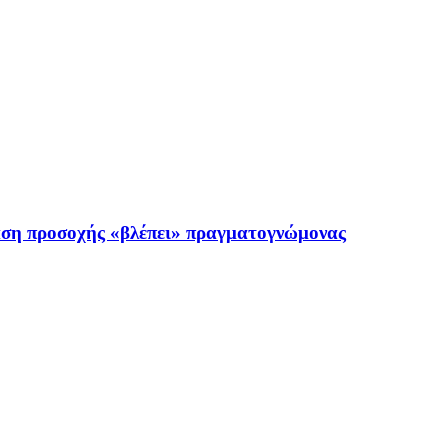
αση προσοχής «βλέπει» πραγματογνώμονας