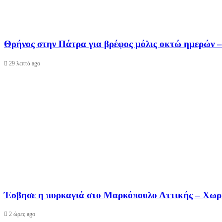
Θρήνος στην Πάτρα για βρέφος μόλις οκτώ ημερών
29 λεπτά ago
Έσβησε η πυρκαγιά στο Μαρκόπουλο Αττικής – Χωρί
2 ώρες ago