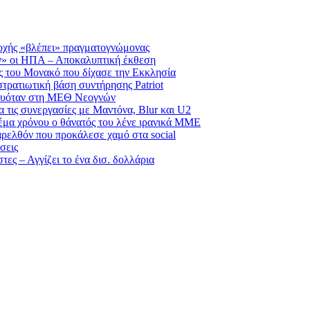
σοχής «βλέπει» πραγματογνώμονας
ν» οι ΗΠΑ – Αποκαλυπτική έκθεση
ας του Μονακό που δίχασε την Εκκλησία
τρατιωτική βάση συντήρησης Patriot
λευόταν στη ΜΕΘ Νεογνών
 τις συνεργασίες με Μαντόνα, Blur και U2
έμα χρόνου ο θάνατός του λένε ιρανικά ΜΜΕ
αρελθόν που προκάλεσε χαμό στα social
σεις
ες – Αγγίζει το ένα δισ. δολλάρια