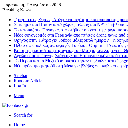
Παρασκευή, 7 Αυγούστου 2026
Breaking News
Τροχαίο στις Σέρρες: Αυξημένη ταχύτητα και απόσπαση προ
Χτύπημα του Πούτιν κατά χώρας μέλους του ΝΑΤΟ «βλέπου
Το τατουάζ της Παναγίας στο στήθος του γιου της πριγκίπισσ
Νέος συναγερμός στη Γερμανία από πτήσεις drone πάνω από σ
Θρήνος στην Πάτρα για βρέφος μόλις οκτώ ημερών – Νοση
Πέθανε ο θρυλικός παραγωγός Γουίλιαμ Όρμπιτ – Γνωστός για
Κρίσιμη η κατάσταση της υγείας του Μοτζτάμπα Χαμενεΐ – Θ
Αγνώριστος ο Γιάννης Στάνκογλου: Η σπάνια εικόνα από το π
Το Περού και το Μεξικό αποκατέστησαν τις διπλωματικές σχέ
Nέο πρόστιμο μαμούθ στη Meta για βλάβες σε ανήλικους χρήστ
Sidebar
Random Article
Log In
Menu
Search for
Home