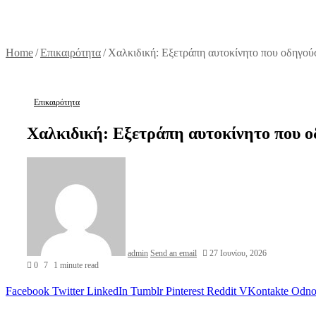
Home
/
Επικαιρότητα
/
Χαλκιδική: Εξετράπη αυτοκίνητο που οδηγού
Επικαιρότητα
Χαλκιδική: Εξετράπη αυτοκίνητο που ο
admin
Send an email
27 Ιουνίου, 2026
0
7
1 minute read
Facebook
Twitter
LinkedIn
Tumblr
Pinterest
Reddit
VKontakte
Odnok