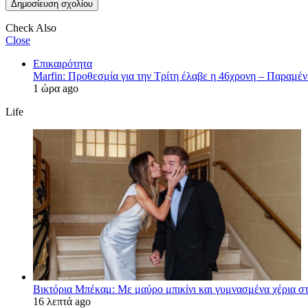
Check Also
Close
Επικαιρότητα
Marfin: Προθεσμία για την Τρίτη έλαβε η 46χρονη – Παραμέ
1 ώρα ago
Life
Βικτόρια Μπέκαμ: Με μαύρο μπικίνι και γυμνασμένα χέρια στ
16 λεπτά ago