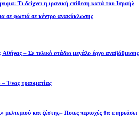
υμα: Τι δείχνει η ιρανική επίθεση κατά του Ισραήλ
τια σε φωτιά σε κέντρο ανακύκλωσης
 Αθήνας – Σε τελικό στάδιο μεγάλο έργο αναβάθμισης
 – Ένας τραυματίας
 μελτεμιού και ζέστης– Ποιες περιοχές θα επηρεάσει