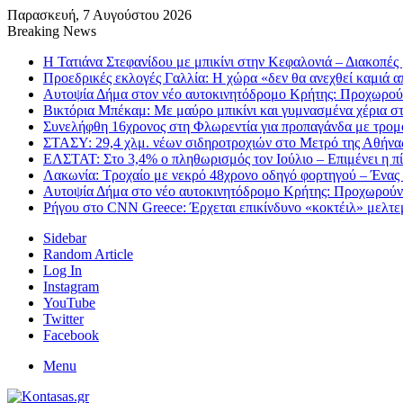
Παρασκευή, 7 Αυγούστου 2026
Breaking News
Η Τατιάνα Στεφανίδου με μπικίνι στην Κεφαλονιά – Διακοπές 
Προεδρικές εκλογές Γαλλία: Η χώρα «δεν θα ανεχθεί καμιά α
Αυτοψία Δήμα στον νέο αυτοκινητόδρομο Κρήτης: Προχωρού
Βικτόρια Μπέκαμ: Με μαύρο μπικίνι και γυμνασμένα χέρια στ
Συνελήφθη 16χρονος στη Φλωρεντία για προπαγάνδα με τρομο
ΣΤΑΣΥ: 29,4 χλμ. νέων σιδηροτροχιών στο Μετρό της Αθήνας
ΕΛΣΤΑΤ: Στο 3,4% ο πληθωρισμός τον Ιούλιο – Επιμένει η πί
Λακωνία: Τροχαίο με νεκρό 48χρονο οδηγό φορτηγού – Ένας 
Αυτοψία Δήμα στο νέο αυτοκινητόδρομο Κρήτης: Προχωρούν
Ρήγου στο CNN Greece: Έρχεται επικίνδυνο «κοκτέιλ» μελτεμ
Sidebar
Random Article
Log In
Instagram
YouTube
Twitter
Facebook
Menu