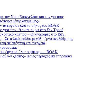
με τον Νίκο Ευαγγελάτο και τον γιο τους
πόπειρα ξένης ανάμειξης»
ν τα έργα σε όλο το μήκος του ΒΟΑΚ
ο γιοτ των 19 εκατ. ευρώ στο Σεν Τροπέ
κρατικό κίνητρο – Οι αναφορές στο ISIS
 – Σε τελικό στάδιο μεγάλο έργο αναβάθμισης
εση σε στέγαση και ενέργεια
τραυματίας
 τα έργα σε όλο το μήκος του ΒΟΑΚ
ιού και ζέστης– Ποιες περιοχές θα επηρεάσει