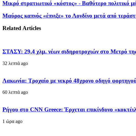
Μικρό στρατιωτικό «κόστος» - Βαθύτερο πολιτικό μήν
Μαύρος καπνός «έπνιξε» το Λονδίνο μετά από τεράσ
Related Articles
ΣΤΑΣΥ: 29,4 χλμ. νέων σιδηροτροχιών στο Μετρό της
32 λεπτά ago
Λακωνία: Τροχαίο με νεκρό 48χρονο οδηγό φορτηγού
60 λεπτά ago
Ρήγου στο CNN Greece: Έρχεται επικίνδυνο «κοκτέιλ»
1 ώρα ago