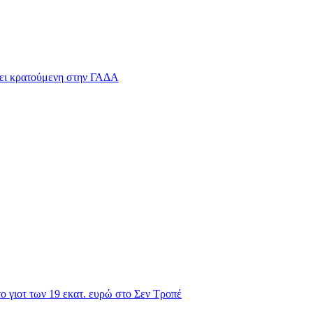
νει κρατούμενη στην ΓΑΔΑ
ο γιοτ των 19 εκατ. ευρώ στο Σεν Τροπέ