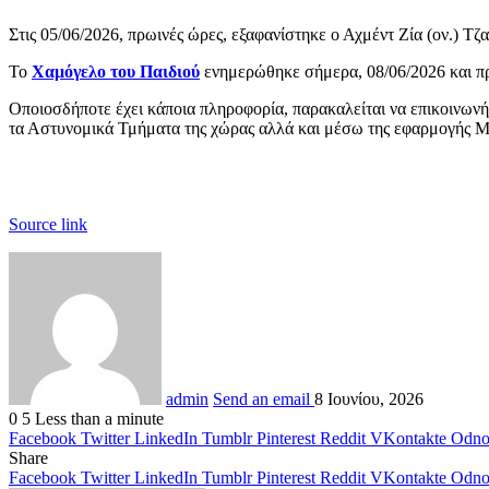
Στις 05/06/2026, πρωινές ώρες, εξαφανίστηκε ο Αχμέντ Ζία (ον.) Τ
Το
Χαμόγελο του Παιδιού
ενημερώθηκε σήμερα, 08/06/2026 και προ
Οποιοσδήποτε έχει κάποια πληροφορία, παρακαλείται να επικοινων
τα Αστυνομικά Τμήματα της χώρας αλλά και μέσω της εφαρμογής Mis
Source link
admin
Send an email
8 Ιουνίου, 2026
0
5
Less than a minute
Facebook
Twitter
LinkedIn
Tumblr
Pinterest
Reddit
VKontakte
Odnok
Share
Facebook
Twitter
LinkedIn
Tumblr
Pinterest
Reddit
VKontakte
Odnok