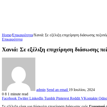
Home
/
Επικαιρότητα
/
Χανιά: Σε εξέλιξη επιχείρηση διάσωσης πεζοπ
Επικαιρότητα
Χανιά: Σε εξέλιξη επιχείρηση διάσωσης π
admin
Send an email
19 Ιουλίου, 2024
0
8
1 minute read
Facebook
Twitter
LinkedIn
Tumblr
Pinterest
Reddit
VKontakte
Odnok
Σε εξέλιξη είναι μια δύσκολη επιχείρηση διάσωσης ενός
Γερμανού 