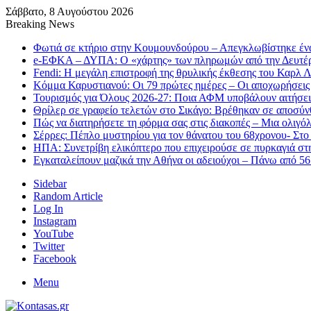
Σάββατο, 8 Αυγούστου 2026
Breaking News
Φωτιά σε κτήριο στην Κουμουνδούρου – Απεγκλωβίστηκε έν
e-ΕΦΚΑ – ΔΥΠΑ: Ο «χάρτης» των πληρωμών από την Δευτέ
Fendi: Η μεγάλη επιστροφή της θρυλικής έκθεσης του Καρλ 
Κόμμα Καρυστιανού: Οι 79 πρώτες ημέρες – Οι αποχωρήσεις 
Τουρισμός για Όλους 2026-27: Ποια ΑΦΜ υποβάλουν αιτήσει
Θρίλερ σε γραφείο τελετών στο Σικάγο: Βρέθηκαν σε αποσύν
Πώς να διατηρήσετε τη φόρμα σας στις διακοπές – Μια ολιγό
Σέρρες: Πέπλο μυστηρίου για τον θάνατου του 68χρονου- Στο
ΗΠΑ: Συνετρίβη ελικόπτερο που επιχειρούσε σε πυρκαγιά στ
Εγκαταλείπουν μαζικά την Αθήνα οι αδειούχοι – Πάνω από 5
Sidebar
Random Article
Log In
Instagram
YouTube
Twitter
Facebook
Menu