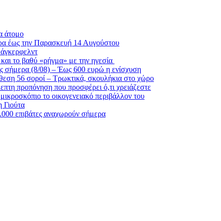
α άτομο
ρα έως την Παρασκευή 14 Αυγούστου
Λάγκερφελντ
και το βαθύ «ρήγμα» με την ηγεσία
ς σήμερα (8/08) – Έως 600 ευρώ η ενίσχυση
θεση 56 σοροί – Τρωκτικά, σκουλήκια στο χώρο
λεπτη προπόνηση που προσφέρει ό,τι χρειάζεστε
 μικροσκόπιο το οικογενειακό περιβάλλον του
η Γιούτα
6.000 επιβάτες αναχωρούν σήμερα