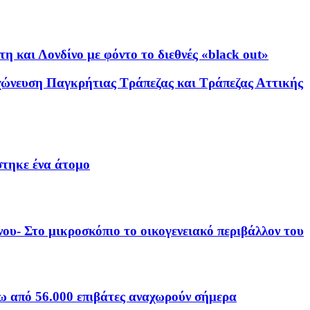
 και Λονδίνο με φόντο το διεθνές «black out»
γχώνευση Παγκρήτιας Τράπεζας και Τράπεζας Αττικής
τηκε ένα άτομο
ου- Στο μικροσκόπιο το οικογενειακό περιβάλλον του
νω από 56.000 επιβάτες αναχωρούν σήμερα