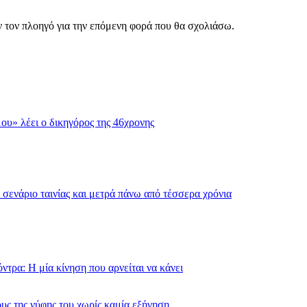
ν τον πλοηγό για την επόμενη φορά που θα σχολιάσω.
μου» λέει ο δικηγόρος της 46χρονης
σενάριο ταινίας και μετρά πάνω από τέσσερα χρόνια
τρα: Η μία κίνηση που αρνείται να κάνει
υς της νύφης του χωρίς καμία εξήγηση