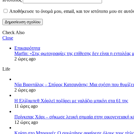
Αποθήκευσε το όνομά μου, email, και τον ιστότοπο μου σε αυτό
Check Also
Close
Επικαιρότητα
Marfin: «Στις φωτογραφίες της επίθεσης δεν είναι η εντολέας 
2 ώρες ago
Life
Νία Βαρντάλος – Σπύρος Κατσαγάνης: Μια σχέση που θυμίζει 
2 ώρες ago
Η Ελίζαμπεθ Χάρλεϊ ποζάρει με γαλάζιο μπικίνι στα 61 της
11 ώρες ago
Πρίγκιπας Χάρι – σήκωσε λευκή σημαία στην οικογενειακή κόν
12 ώρες ago
Κρίση στο Μπρουνέι: Ο σουλτάνος αφαίρεσε όλους τους τίτλο