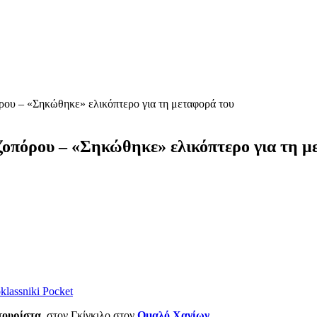
όρου – «Σηκώθηκε» ελικόπτερο για τη μεταφορά του
εζοπόρου – «Σηκώθηκε» ελικόπτερο για τη μ
lassniki
Pocket
τουρίστα
, στον Γκίγκιλο στον
Ομαλό Χανίων
.