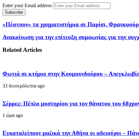
Enter your Email address
«Πέφτουν» τα χρηματιστήρια σε Παρίσι, Φρανκφούρτη
Ανακοίνωση για την επίτευξη συμφωνίας για την συ
Related Articles
Φωτιά σε κτήριο στην Κουμουνδούρου – Απεγκλωβίσ
33 δευτερόλεπτα ago
Σέρρες: Πέπλο μυστηρίου για τον θάνατου του 68χρον
1 ώρα ago
Εγκαταλείπουν μαζικά την Αθήνα οι αδειούχοι – Πά