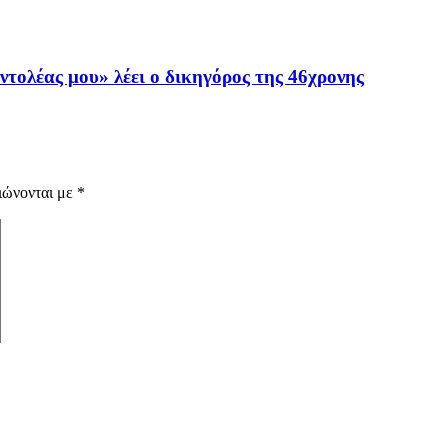
εντολέας μου» λέει ο δικηγόρος της 46χρονης
ιώνονται με
*