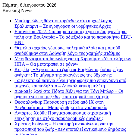
Πέμπτη, 6 Αυγούστου 2026
Breaking News
Μυστηριώδεις θάνατοι ταράνδων στο αρχιπέλαγος
Σβάλμπαρντ – Σε εγρήγορση οι νορβηγικές Αρχές
Eurovision 2027: Στα άκρα η διαμάχη για τη διοργανώτρια
πόλη στη Βουλγαρία – Το αδιέξοδο και το παρασκήνιο EBU-
BNT
Θεμέλια αρχαίας γέφυρας, πολεμικά πλοία και μαμούθ
αναδύθηκαν στον Δούναβη λόγω της χαμηλής στάθμης
Μεντβέντεφ κατά Ιαπωνίας για τη Χιροσίμα: «Υποτελής των
ΗΠΑ – Θα μετατραπεί σε ρόνιν»
Κυψέλη: «Αφιέρωσε τη ζωή της βοηθώντας όσους είχαν
ανάγκη»: Το μήνυμα της οικογένειας της 38χρονης
Τα ηλεκτρικά πατίνια είναι τρεις φορές πιο επικίνδυνα από
μηχανές και ποδήλατα – Αποκαλυπτική μελέτη
Διακοπές ξανά στο Πόρτο Χέλι για τον Τόνι Μπλερ – Οι
αγαπημένοι του μεζέδες και το κρασί που ζήτησε
Θεσσαλονίκη: Παράσυρση πεζού από ΙΧ στον
Δενδροπόταμο – Μεταφέρθηκε στο νοσοκομείο
Αντάρτες Χούθι: Πραγματοποιήσαμε στρατιωτική
επιχείρηση με στόχο σαουδαραβικές δυνάμεις
Χρίστος Κούγιας – Η αυστηρή ανακοίνωση για την
προσωπική του ζωή: «Δεν αποτελεί αντικείμενο δημόσιας
συζήτησης»