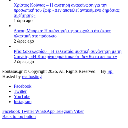
Χρίστος Κούγιας – Η αυστηρή ανακοίνωση για την
προσωπική του ζωή: «Δεν αποτελεί αντικείμενο δημόσιας
συζήτησης»
1 ώρα ago
Δανάη Μπάρκα: Η απάντησή της σε σχόλιο ότι έκανε
πλαστική στο πρόσωπο
2 ώρες ago
Ρίτα Σακελλαρίου – Η τελευταία μυστική συνάντηση με τη
Στανίση: «Η Κατερίνα ορκίστηκε ότι δεν θα τα πει ποτέ»
2 ώρες ago
kontasas.gr © Copyright 2026, All Rights Reserved |
By
Sp
|
Hosted by
realhosting
Facebook
Twitter
YouTube
Instagram
Facebook
Twitter
WhatsApp
Telegram
Viber
Back to top button