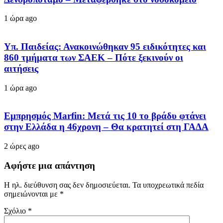
1 ώρα ago
Υπ. Παιδείας: Ανακοινώθηκαν 95 ειδικότητες και
860 τμήματα των ΣΑΕΚ – Πότε ξεκινούν οι
αιτήσεις
1 ώρα ago
Εμπρησμός Marfin: Μετά τις 10 το βράδυ φτάνει
στην Ελλάδα η 46χρονη – Θα κρατητεί στη ΓΑΔΑ
2 ώρες ago
Αφήστε μια απάντηση
Η ηλ. διεύθυνση σας δεν δημοσιεύεται.
Τα υποχρεωτικά πεδία
σημειώνονται με
*
Σχόλιο
*