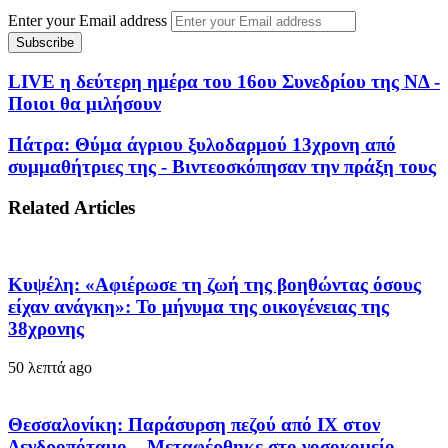
Enter your Email address
LIVE η δεύτερη ημέρα του 16ου Συνεδρίου της ΝΔ -
Ποιοι θα μιλήσουν
Πάτρα: Θύμα άγριου ξυλοδαρμού 13χρονη από
συμμαθήτριες της - Βιντεοσκόπησαν την πράξη τους
Related Articles
Κυψέλη: «Αφιέρωσε τη ζωή της βοηθώντας όσους
είχαν ανάγκη»: Το μήνυμα της οικογένειας της
38χρονης
50 λεπτά ago
Θεσσαλονίκη: Παράσυρση πεζού από ΙΧ στον
Δενδροπόταμο – Μεταφέρθηκε στο νοσοκομείο