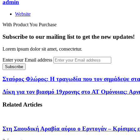
admin
Website
With Product You Purchase
Subscribe to our mailing list to get the new updates!
Lorem ipsum dolor sit amet, consectetur.
Enter your Email address
Σταύρος Φλώρος: Η τραγωδία που τον σημάδεψε στα 
Δίκη για τον βιασμό 19χρονης στο ΑΤ Ομόνοιας: Αρν
Related Articles
Στη Σαουδική Αραβία αύριο ο Ερντογάν – Κρίσιμες 