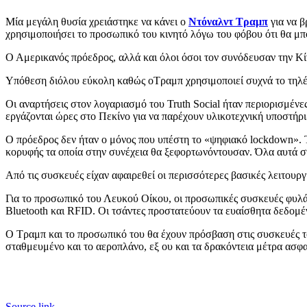
Μία μεγάλη θυσία χρειάστηκε να κάνει ο
Ντόναλντ Τραμπ
για να β
χρησιμοποιήσει το προσωπικό του κινητό λόγω του φόβου ότι θα μπ
Ο Αμερικανός πρόεδρος, αλλά και όλοι όσοι τον συνόδευσαν την Κί
Υπόθεση διόλου εύκολη καθώς οΤραμπ χρησιμοποιεί συχνά το τηλέφ
Οι αναρτήσεις στον λογαριασμό του Truth Social ήταν περιορισμέν
εργάζονται ώρες στο Πεκίνο για να παρέχουν υλικοτεχνική υποστήρι
Ο πρόεδρος δεν ήταν ο μόνος που υπέστη το «ψηφιακό lockdown». Τ
κορυφής τα οποία στην συνέχεια θα ξεφορτωνόντουσαν. Όλα αυτά στ
Από τις συσκευές είχαν αφαιρεθεί οι περισσότερες βασικές λειτουρ
Για το προσωπικό του Λευκού Οίκου, οι προσωπικές συσκευές φυλά
Bluetooth και RFID. Οι τσάντες προστατεύουν τα ευαίσθητα δεδομ
Ο Τραμπ και το προσωπικό του θα έχουν πρόσβαση στις συσκευές το
σταθμευμένο και το αεροπλάνο, εξ ου και τα δρακόντεια μέτρα ασφα
Source link