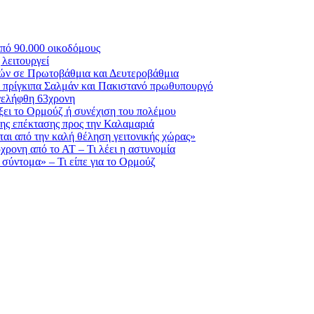
πό 90.000 οικοδόμους
λειτουργεί
ικών σε Πρωτοβάθμια και Δευτεροβάθμια
ε πρίγκιπα Σαλμάν και Πακιστανό πρωθυπουργό
νελήφθη 63χρονη
ίξει το Ορμούζ ή συνέχιση του πολέμου
ης επέκτασης προς την Καλαμαριά
αι από την καλή θέληση γειτονικής χώρας»
5χρονη από το ΑΤ – Τι λέει η αστυνομία
 σύντομα» – Τι είπε για το Ορμούζ