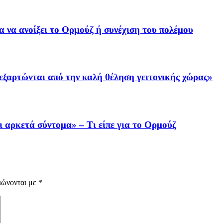
α να ανοίξει το Ορμούζ ή συνέχιση του πολέμου
εξαρτώνται από την καλή θέληση γειτονικής χώρας»
ι αρκετά σύντομα» – Τι είπε για το Ορμούζ
ιώνονται με
*