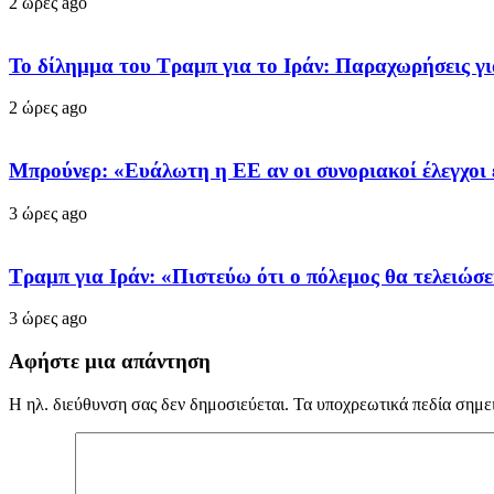
2 ώρες ago
Το δίλημμα του Τραμπ για το Ιράν: Παραχωρήσεις γι
2 ώρες ago
Μπρούνερ: «Ευάλωτη η ΕΕ αν οι συνοριακοί έλεγχοι 
3 ώρες ago
Τραμπ για Ιράν: «Πιστεύω ότι ο πόλεμος θα τελειώσε
3 ώρες ago
Αφήστε μια απάντηση
Η ηλ. διεύθυνση σας δεν δημοσιεύεται.
Τα υποχρεωτικά πεδία σημε