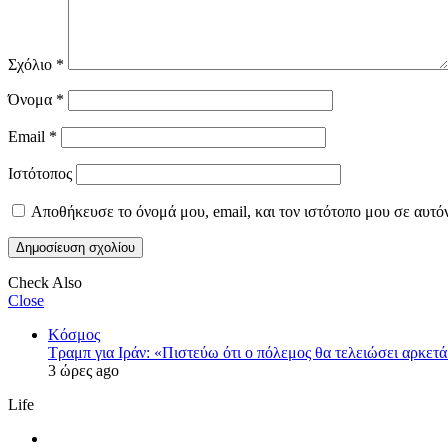
Σχόλιο
*
Όνομα
*
Email
*
Ιστότοπος
Αποθήκευσε το όνομά μου, email, και τον ιστότοπο μου σε αυτό
Check Also
Close
Κόσμος
Τραμπ για Ιράν: «Πιστεύω ότι ο πόλεμος θα τελειώσει αρκετά
3 ώρες ago
Life