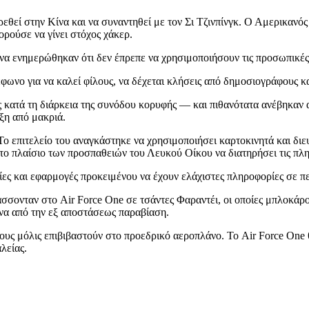
ρεθεί στην Κίνα και να συναντηθεί με τον Σι Τζινπίνγκ. Ο Αμερικανό
ορούσε να γίνει στόχος χάκερ.
να ενημερώθηκαν ότι δεν έπρεπε να χρησιμοποιήσουν τις προσωπικές
ωνο για να καλεί φίλους, να δέχεται κλήσεις από δημοσιογράφους κ
ες κατά τη διάρκεια της συνόδου κορυφής — και πιθανότατα ανέβηκαν
ξη από μακριά.
ο επιτελείο του αναγκάστηκε να χρησιμοποιήσει καρτοκινητά και διε
ο πλαίσιο των προσπαθειών του Λευκού Οίκου να διατηρήσει τις πληρ
γίες και εφαρμογές προκειμένου να έχουν ελάχιστες πληροφορίες σε 
σσονταν στο Air Force One σε τσάντες Φαραντέι, οι οποίες μπλοκά
ένα από την εξ αποστάσεως παραβίαση.
υς μόλις επιβιβαστούν στο προεδρικό αεροπλάνο. Το Air Force One θ
λείας.