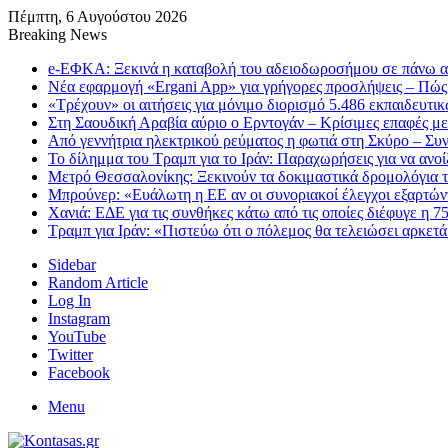
Πέμπτη, 6 Αυγούστου 2026
Breaking News
e-ΕΦΚΑ: Ξεκινά η καταβολή του αδειοδωροσήμου σε πάνω α
Νέα εφαρμογή «Ergani App» για γρήγορες προσλήψεις – Πώς 
«Τρέχουν» οι αιτήσεις για μόνιμο διορισμό 5.486 εκπαιδευτ
Στη Σαουδική Αραβία αύριο ο Ερντογάν – Κρίσιμες επαφές μ
Από γεννήτρια ηλεκτρικού ρεύματος η φωτιά στη Σκύρο – Συ
Το δίλημμα του Τραμπ για το Ιράν: Παραχωρήσεις για να ανο
Μετρό Θεσσαλονίκης: Ξεκινούν τα δοκιμαστικά δρομολόγια τ
Μπρούνερ: «Ευάλωτη η ΕΕ αν οι συνοριακοί έλεγχοι εξαρτώντ
Χανιά: ΕΔΕ για τις συνθήκες κάτω από τις οποίες διέφυγε η 7
Τραμπ για Ιράν: «Πιστεύω ότι ο πόλεμος θα τελειώσει αρκετά
Sidebar
Random Article
Log In
Instagram
YouTube
Twitter
Facebook
Menu