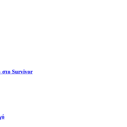
 στο Survivor
γό