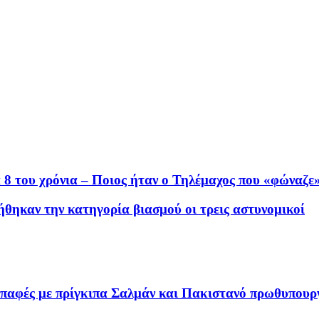
8 του χρόνια – Ποιος ήταν ο Τηλέμαχος που «φώναζε»
ήθηκαν την κατηγορία βιασμού οι τρεις αστυνομικοί
επαφές με πρίγκιπα Σαλμάν και Πακιστανό πρωθυπουρ