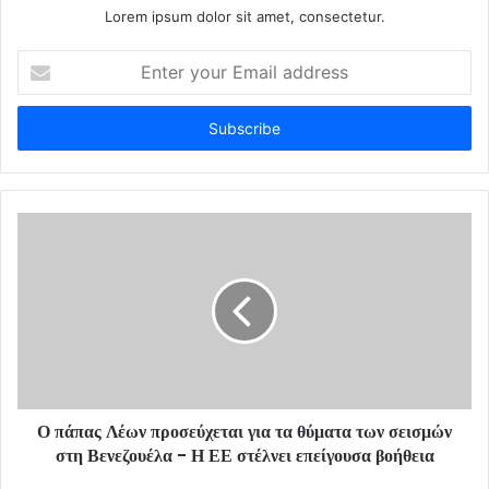
Lorem ipsum dolor sit amet, consectetur.
E
n
t
e
r
y
o
u
r
E
m
a
i
l
a
d
d
Ο πάπας Λέων προσεύχεται για τα θύματα των σεισμών
r
στη Βενεζουέλα - Η ΕΕ στέλνει επείγουσα βοήθεια
e