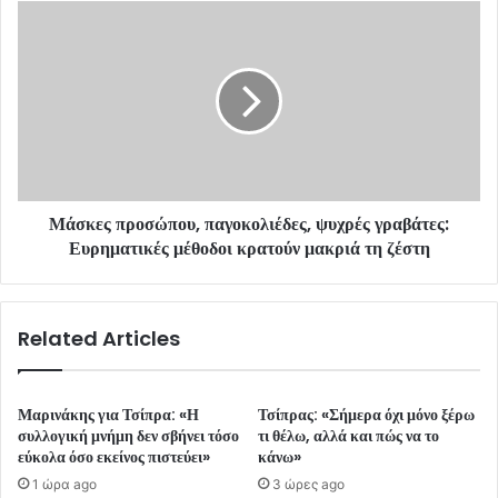
s
s
Μάσκες προσώπου, παγοκολιέδες, ψυχρές γραβάτες:
Ευρηματικές μέθοδοι κρατούν μακριά τη ζέστη
Related Articles
Μαρινάκης για Τσίπρα: «Η
Τσίπρας: «Σήμερα όχι μόνο ξέρω
συλλογική μνήμη δεν σβήνει τόσο
τι θέλω, αλλά και πώς να το
εύκολα όσο εκείνος πιστεύει»
κάνω»
1 ώρα ago
3 ώρες ago