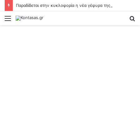
Παραδίδεται στην κυκλοφορία η νέα γέφυρα της παλαιάς Λεωφόρου Ποσειδώνος – «Ανάσα» στην κυκλοφορία
Menu
S
fo