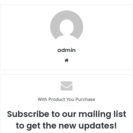
admin
W
e
b
s
i
t
With Product You Purchase
e
Subscribe to our mailing list
to get the new updates!