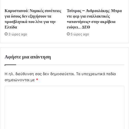
Καρυστιανού: Νομικές συνέπειες
Τσίπρας – Ανδρουλάκης: Μπρα
για όσους δεν εξηγήσουν τα
ντε φερ για εναλλακτικές
προσβλητικά που λένε για την
«απαντήσεις» στην ακρίβεια
Ελπίδα
ενόψει… ΔΕΘ
3 ώρες ago
5 ώρες ago
Αφήστε μια απάντηση
Η ηλ. διεύθυνση σας δεν δημοσιεύεται.
Τα υποχρεωτικά πεδία
σημειώνονται με
*
Σ
χ
ό
λ
ι