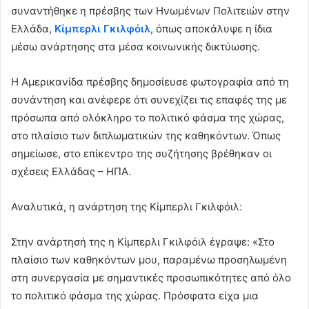
συναντήθηκε η πρέσβης των Ηνωμένων Πολιτειών στην
n
e
Ελλάδα,
Κίμπερλι Γκιλφόιλ
, όπως αποκάλυψε η ίδια
m
μέσω ανάρτησης στα μέσα κοινωνικής δικτύωσης.
a
i
Η Αμερικανίδα πρέσβης δημοσίευσε φωτογραφία από τη
l
συνάντηση και ανέφερε ότι συνεχίζει τις επαφές της με
πρόσωπα από ολόκληρο το πολιτικό φάσμα της χώρας,
στο πλαίσιο των διπλωματικών της καθηκόντων. Όπως
σημείωσε, στο επίκεντρο της συζήτησης βρέθηκαν οι
σχέσεις Ελλάδας – ΗΠΑ.
Αναλυτικά, η ανάρτηση της Κίμπερλι Γκιλφόιλ:
Στην ανάρτησή της η Κίμπερλι Γκιλφόιλ έγραψε: «Στο
πλαίσιο των καθηκόντων μου, παραμένω προσηλωμένη
στη συνεργασία με σημαντικές προσωπικότητες από όλο
το πολιτικό φάσμα της χώρας. Πρόσφατα είχα μια