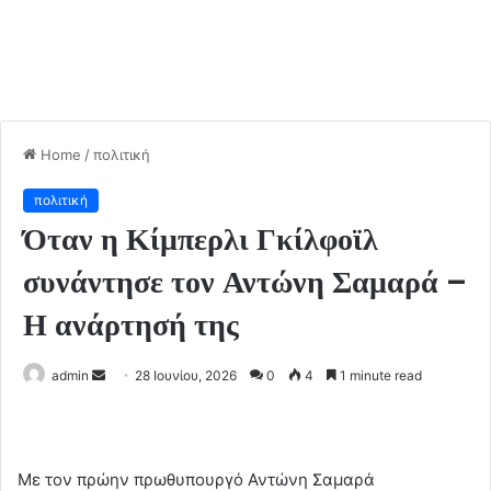
Home
/
πολιτική
πολιτική
Όταν η Κίμπερλι Γκίλφοϊλ
συνάντησε τον Αντώνη Σαμαρά –
Η ανάρτησή της
admin
S
28 Ιουνίου, 2026
0
4
1 minute read
e
n
d
Με τον πρώην πρωθυπουργό Αντώνη Σαμαρά
a