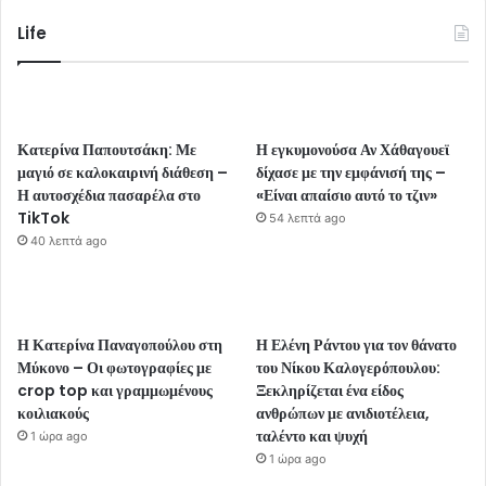
Life
Κατερίνα Παπουτσάκη: Με
Η εγκυμονούσα Αν Χάθαγουεϊ
μαγιό σε καλοκαιρινή διάθεση –
δίχασε με την εμφάνισή της –
Η αυτοσχέδια πασαρέλα στο
«Είναι απαίσιο αυτό το τζιν»
TikTok
54 λεπτά ago
40 λεπτά ago
Η Κατερίνα Παναγοπούλου στη
Η Ελένη Ράντου για τον θάνατο
Μύκονο – Οι φωτογραφίες με
του Νίκου Καλογερόπουλου:
crop top και γραμμωμένους
Ξεκληρίζεται ένα είδος
κοιλιακούς
ανθρώπων με ανιδιοτέλεια,
ταλέντο και ψυχή
1 ώρα ago
1 ώρα ago