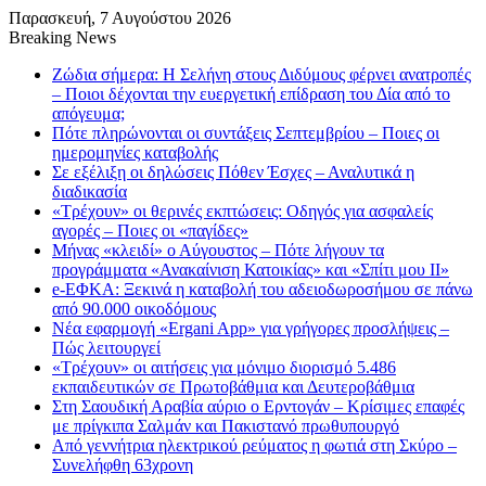
Παρασκευή, 7 Αυγούστου 2026
Breaking News
Ζώδια σήμερα: Η Σελήνη στους Διδύμους φέρνει ανατροπές
– Ποιοι δέχονται την ευεργετική επίδραση του Δία από το
απόγευμα;
Πότε πληρώνονται οι συντάξεις Σεπτεμβρίου – Ποιες οι
ημερομηνίες καταβολής
Σε εξέλιξη οι δηλώσεις Πόθεν Έσχες – Αναλυτικά η
διαδικασία
«Τρέχουν» οι θερινές εκπτώσεις: Οδηγός για ασφαλείς
αγορές – Ποιες οι «παγίδες»
Μήνας «κλειδί» ο Αύγουστος – Πότε λήγουν τα
προγράμματα «Ανακαίνιση Κατοικίας» και «Σπίτι μου ΙΙ»
e-ΕΦΚΑ: Ξεκινά η καταβολή του αδειοδωροσήμου σε πάνω
από 90.000 οικοδόμους
Νέα εφαρμογή «Ergani App» για γρήγορες προσλήψεις –
Πώς λειτουργεί
«Τρέχουν» οι αιτήσεις για μόνιμο διορισμό 5.486
εκπαιδευτικών σε Πρωτοβάθμια και Δευτεροβάθμια
Στη Σαουδική Αραβία αύριο ο Ερντογάν – Κρίσιμες επαφές
με πρίγκιπα Σαλμάν και Πακιστανό πρωθυπουργό
Από γεννήτρια ηλεκτρικού ρεύματος η φωτιά στη Σκύρο –
Συνελήφθη 63χρονη