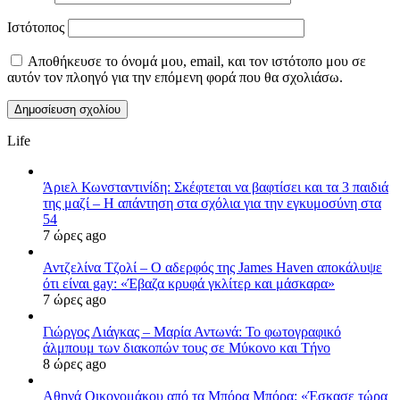
Ιστότοπος
Αποθήκευσε το όνομά μου, email, και τον ιστότοπο μου σε
αυτόν τον πλοηγό για την επόμενη φορά που θα σχολιάσω.
Life
Άριελ Κωνσταντινίδη: Σκέφτεται να βαφτίσει και τα 3 παιδιά
της μαζί – Η απάντηση στα σχόλια για την εγκυμοσύνη στα
54
7 ώρες ago
Αντζελίνα Τζολί – Ο αδερφός της James Haven αποκάλυψε
ότι είναι gay: «Έβαζα κρυφά γκλίτερ και μάσκαρα»
7 ώρες ago
Γιώργος Λιάγκας – Μαρία Αντωνά: Το φωτογραφικό
άλμπουμ των διακοπών τους σε Μύκονο και Τήνο
8 ώρες ago
Αθηνά Οικονομάκου από τα Μπόρα Μπόρα: «Έσκασε τώρα