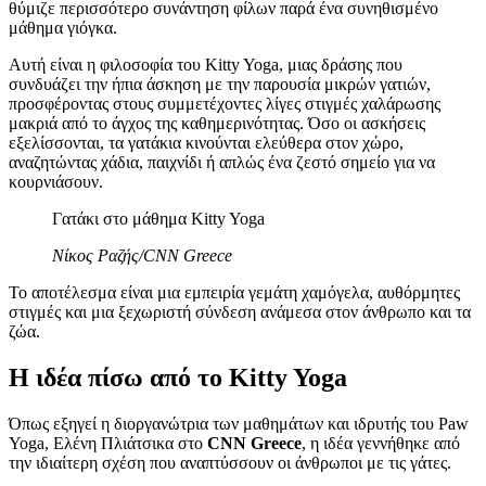
θύμιζε περισσότερο συνάντηση φίλων παρά ένα συνηθισμένο
μάθημα γιόγκα.
Αυτή είναι η φιλοσοφία του Kitty Yoga, μιας δράσης που
συνδυάζει την ήπια άσκηση με την παρουσία μικρών γατιών,
προσφέροντας στους συμμετέχοντες λίγες στιγμές χαλάρωσης
μακριά από το άγχος της καθημερινότητας. Όσο οι ασκήσεις
εξελίσσονται, τα γατάκια κινούνται ελεύθερα στον χώρο,
αναζητώντας χάδια, παιχνίδι ή απλώς ένα ζεστό σημείο για να
κουρνιάσουν.
Γατάκι στο μάθημα Kitty Yoga
Νίκος Ραζής/CNN Greece
Το αποτέλεσμα είναι μια εμπειρία γεμάτη χαμόγελα, αυθόρμητες
στιγμές και μια ξεχωριστή σύνδεση ανάμεσα στον άνθρωπο και τα
ζώα.
Η ιδέα πίσω από το Kitty Yoga
Όπως εξηγεί η διοργανώτρια των μαθημάτων και ιδρυτής του Paw
Yoga, Ελένη Πλιάτσικα στο
CNN Greece
, η ιδέα γεννήθηκε από
την ιδιαίτερη σχέση που αναπτύσσουν οι άνθρωποι με τις γάτες.