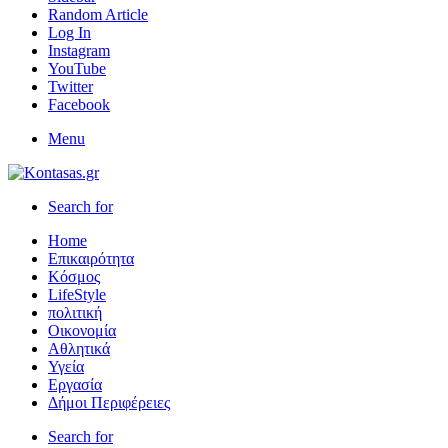
Random Article
Log In
Instagram
YouTube
Twitter
Facebook
Menu
Search for
Home
Επικαιρότητα
Κόσμος
LifeStyle
πολιτική
Οικονομία
Αθλητικά
Υγεία
Εργασία
Δήμοι Περιφέρειες
Search for