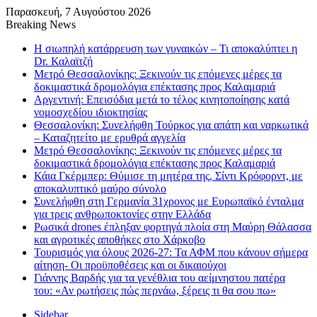
Παρασκευή, 7 Αυγούστου 2026
Breaking News
Η σιωπηλή κατάρρευση των γυναικών – Τι αποκαλύπτει η
Dr. Καλαϊτζή
Μετρό Θεσσαλονίκης: Ξεκινούν τις επόμενες μέρες τα
δοκιμαστικά δρομολόγια επέκτασης προς Καλαμαριά
Αργεντινή: Επεισόδια μετά το τέλος κινητοποίησης κατά
νομοσχεδίου ιδιοκτησίας
Θεσσαλονίκη: Συνελήφθη Τούρκος για απάτη και ναρκωτικά
– Καταζητείτο με ερυθρά αγγελία
Μετρό Θεσσαλονίκης: Ξεκινούν τις επόμενες μέρες τα
δοκιμαστικά δρομολόγια επέκτασης προς Καλαμαριά
Κάια Γκέρμπερ: Θύμισε τη μητέρα της, Σίντι Κρόφορντ, με
αποκαλυπτικό μαύρο σύνολο
Συνελήφθη στη Γερμανία 31χρονος με Ευρωπαϊκό ένταλμα
για τρεις ανθρωποκτονίες στην Ελλάδα
Ρωσικά drones έπληξαν φορτηγά πλοία στη Μαύρη Θάλασσα
και αγροτικές αποθήκες στο Χάρκοβο
Τουρισμός για όλους 2026-27: Τα ΑΦΜ που κάνουν σήμερα
αίτηση- Οι προϋποθέσεις και οι δικαιούχοι
Γιάννης Βαρδής για τα γενέθλια του αείμνηστου πατέρα
του: «Αν ρωτήσεις πώς περνάω, ξέρεις τι θα σου πω»
Sidebar