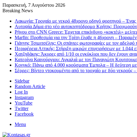
Παρασκευή, 7 Αυγούστου 2026
Breaking News
Λακωνία: Τροχαίο με νεκρό 48χρονο οδηγό φορτηγού – Ένας 
Αυτοψία Δήμα στο νέο αυτοκινητόδρομο Κρήτης: Προχωρούν
Ρήγου στο CNN Greece: Έρχεται επικίνδυνο «κοκτέιλ» μελτεμ
Marfin: Προθεσμία για την Τρίτη έλαβε η 46χρονη – Παραμέ
Γιάννης Τσιμιτσέλης: Οι σπάνιες φωτογραφίες με τον αδελφό το
Περιφέρεια Αττικής: Στήριξη μικρών επιχειρήσεων με 1.044 
Χατζηδάκης: Άκυρες από 1/10 οι εγκύκλιοι που δεν έχουν αν
Κατερίνα Καινούργιου: Αγκαλιά με τον Παναγιώτη Κουτσουμπ
Κονγκό: Πάνω από 4.000 κρούσματα Έμπολα – Η δεύτερη μεγ
Σέρρες: Βίντεο ντοκουμέντο από το τροχαίο με δύο νεκρούς –
Sidebar
Random Article
Log In
Instagram
YouTube
Twitter
Facebook
Menu