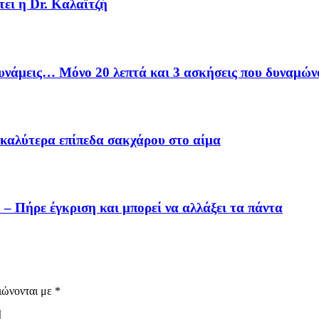
ει η Dr. Καλαϊτζή
δυνάμεις… Μόνο 20 λεπτά και 3 ασκήσεις που δυναμών
α καλύτερα επίπεδα σακχάρου στο αίμα
 – Πήρε έγκριση και μπορεί να αλλάξει τα πάντα
ιώνονται με
*