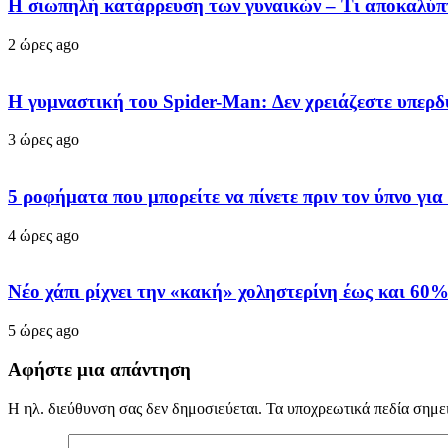
Η σιωπηλή κατάρρευση των γυναικών – Τι αποκαλύπτ
2 ώρες ago
Η γυμναστική του Spider-Man: Δεν χρειάζεστε υπερ
3 ώρες ago
5 ροφήματα που μπορείτε να πίνετε πριν τον ύπνο γι
4 ώρες ago
Νέο χάπι ρίχνει την «κακή» χοληστερίνη έως και 60%
5 ώρες ago
Αφήστε μια απάντηση
Η ηλ. διεύθυνση σας δεν δημοσιεύεται.
Τα υποχρεωτικά πεδία σημε