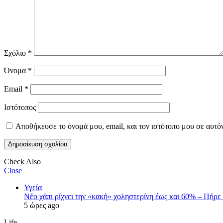
Σχόλιο
*
Όνομα
*
Email
*
Ιστότοπος
Αποθήκευσε το όνομά μου, email, και τον ιστότοπο μου σε αυτό
Check Also
Close
Υγεία
Νέο χάπι ρίχνει την «κακή» χοληστερίνη έως και 60% – Πήρε 
5 ώρες ago
Life