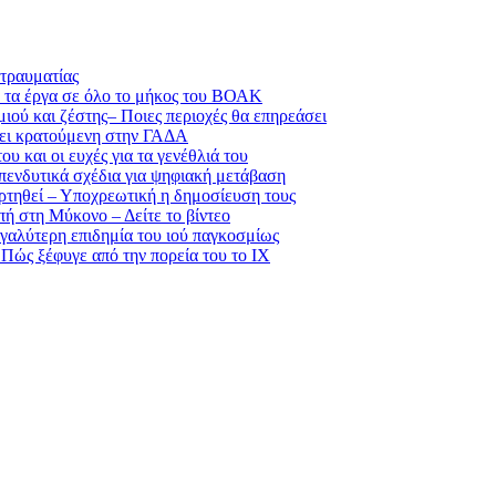
τραυματίας
 τα έργα σε όλο το μήκος του ΒΟΑΚ
ιού και ζέστης– Ποιες περιοχές θα επηρεάσει
νει κρατούμενη στην ΓΑΔΑ
υ και οι ευχές για τα γενέθλιά του
επενδυτικά σχέδια για ψηφιακή μετάβαση
αρτηθεί – Υποχρεωτική η δημοσίευση τους
ή στη Μύκονο – Δείτε το βίντεο
αλύτερη επιδημία του ιού παγκοσμίως
 Πώς ξέφυγε από την πορεία του το ΙΧ