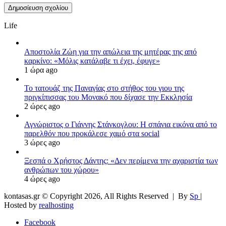
Life
Αποστολία Ζώη για την απώλεια της μητέρας της από
καρκίνο: «Μόλις κατάλαβε τι έχει, έφυγε»
1 ώρα ago
Το τατουάζ της Παναγίας στο στήθος του γιου της
πριγκίπισσας του Μονακό που δίχασε την Εκκλησία
2 ώρες ago
Αγνώριστος ο Γιάννης Στάνκογλου: Η σπάνια εικόνα από το
παρελθόν που προκάλεσε χαμό στα social
3 ώρες ago
Ξεσπά ο Χρήστος Δάντης: «Δεν περίμενα την αχαριστία των
ανθρώπων του χώρου»
4 ώρες ago
kontasas.gr © Copyright 2026, All Rights Reserved |
By
Sp
|
Hosted by
realhosting
Facebook