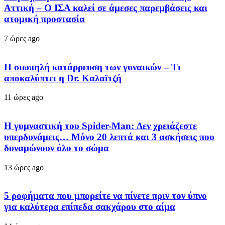
Αττική – Ο ΙΣΑ καλεί σε άμεσες παρεμβάσεις και
ατομική προστασία
7 ώρες ago
Η σιωπηλή κατάρρευση των γυναικών – Τι
αποκαλύπτει η Dr. Καλαϊτζή
11 ώρες ago
Η γυμναστική του Spider-Man: Δεν χρειάζεστε
υπερδυνάμεις… Μόνο 20 λεπτά και 3 ασκήσεις που
δυναμώνουν όλο το σώμα
13 ώρες ago
5 ροφήματα που μπορείτε να πίνετε πριν τον ύπνο
για καλύτερα επίπεδα σακχάρου στο αίμα