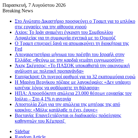
Παρασκευή, 7 Αυγούστου 2026
Breaking News
Στο Ανώτατο Δικαστήριο προσφεύγει ο Τραμπ για το μπλόκο
στις εργασίες για την αίθουσα χορού
Axios: Το Ιράν αναμένει έγκριση του Συμβουλίου
Ασφαλείας για τη συμφωνία σχετικά με το Ορμούζ
Ο Τραμπ επιχειρεί ξανά να απομακρύνει τη διοικήτρια της
Fed
Αποχαιρετιστήριο μήνυμα του πρέσβη του Ισραήλ στην
Ελλάδα: «Φεύγω με την καρδιά γεμάτη ευγνωμοσύνη»
Άκης Σκέρτσος: «Το ΠΑΣΟΚ υποκαθιστά την οικονομική
ανάλυση με πολιτική προπαγάνδα»
Eurojackpot: Οι τυχεροί αριθμοί για τα 32 εκατoμμύρια ευρώ
Η Μαρίνα Βερνίκου πόζαρε με λαγοκέφαλο: «Δεν υπάρχει
κανένας λόγος να φοβόμαστε τη θάλασσα»
ΗΠΑ: Απροσδόκητη απώλεια 23.000 θέσεων εργασίας τον
Ιούλιο – Στο 4,1% η ανεργία
Αποστολία Ζώη για την απώλεια της μητέρας της από
καρκίνο: «Μόλις κατάλαβε τι έχει, έφυγε»
Βρετανία: Επανεξετάζονται οι διαδικασίες πρόσληψης
καθηγητών του Κέμπριτζ
Sidebar
Random Article