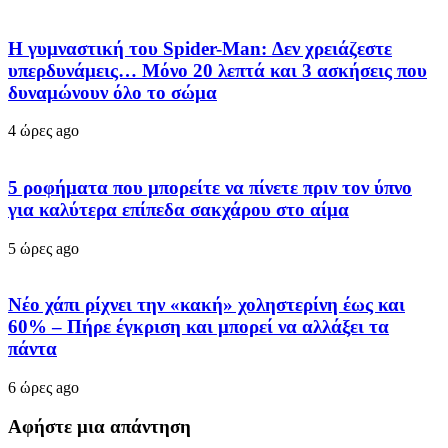
Η γυμναστική του Spider-Man: Δεν χρειάζεστε
υπερδυνάμεις… Μόνο 20 λεπτά και 3 ασκήσεις που
δυναμώνουν όλο το σώμα
4 ώρες ago
5 ροφήματα που μπορείτε να πίνετε πριν τον ύπνο
για καλύτερα επίπεδα σακχάρου στο αίμα
5 ώρες ago
Νέο χάπι ρίχνει την «κακή» χοληστερίνη έως και
60% – Πήρε έγκριση και μπορεί να αλλάξει τα
πάντα
6 ώρες ago
Αφήστε μια απάντηση