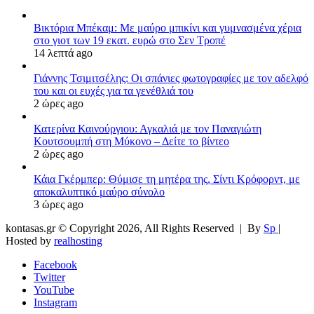
Βικτόρια Μπέκαμ: Με μαύρο μπικίνι και γυμνασμένα χέρια
στο γιοτ των 19 εκατ. ευρώ στο Σεν Τροπέ
14 λεπτά ago
Γιάννης Τσιμιτσέλης: Οι σπάνιες φωτογραφίες με τον αδελφό
του και οι ευχές για τα γενέθλιά του
2 ώρες ago
Κατερίνα Καινούργιου: Αγκαλιά με τον Παναγιώτη
Κουτσουμπή στη Μύκονο – Δείτε το βίντεο
2 ώρες ago
Κάια Γκέρμπερ: Θύμισε τη μητέρα της, Σίντι Κρόφορντ, με
αποκαλυπτικό μαύρο σύνολο
3 ώρες ago
kontasas.gr © Copyright 2026, All Rights Reserved |
By
Sp
|
Hosted by
realhosting
Facebook
Twitter
YouTube
Instagram