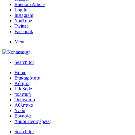
Random Article
Log In
Instagram
YouTube
Twitter
Facebook
Menu
Search for
Home
Επικαιρότητα
Κόσμος
LifeStyle
πολιτική
Οικονομία
Αθλητικά
Υγεία
Εργασία
Δήμοι Περιφέρειες
Search for