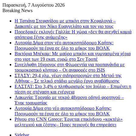
Παρασκευή, 7 Αυγούστου 2026
Breaking News
Η Τατιάνα Στεφανίδου με μπικίνι στην Κεφαλονιά –
Διακοπές με τον Νίκο Ευαγγελάτο και τον γιο τους
Προεδρικές εκλογές Γαλλία: Η χώρα «δεν θα ανεχθεί καμιά
απόπειρα ξένης ανάμειξης»
Αυτοψία Δήμα στον νέο αυτοκινητόδρομο Κρήτης:
Προχωρούν τα έργα σε όλο το μήκος του ΒΟΑΚ
Βικτόρια Μπέκαμ: Με μαύρο μπικίνι και γυμνασμένα χέρια
στο γιοτ των 19 εκατ. ευρώ στο Σεν Τροπέ
Συνελήφθη 16χρονος στη Φλωρεντία για προπαγάνδα με
τρομοκρατικό κίνητρο – Οι αναφορές στο ISIS
ΣΤΑΣΥ: 29,4 χλμ. νέων σιδηροτροχιών στο Μετρό της
Αθήνας – Σε τελικό στάδιο μεγάλο έργο αναβάθμισης
ΕΛΣΤΑΤ: Στο 3,4% ο πληθωρισμός τον Ιούλιο – Επιμένει η
πίεση σε στέγαση και ενέργεια
Λακωνία: Τροχαίο με νεκρό 48χρονο οδηγό φορτηγού –
Ένας τραυματίας
Αυτοψία Δήμα στο νέο αυτοκινητόδρομο Κρήτης:
Προχωρούν τα έργα σε όλο το μήκος του ΒΟΑΚ
Ρήγου στο CNN Greece: Έρχεται επικίνδυνο «κοκτέιλ»
μελτεμιού και ζέστης– Ποιες περιοχές θα επηρεάσει
Sidebar