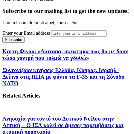
Subscribe to our mailing list to get the new updates!
Lorem ipsum dolor sit amet, consectetur.
Enter your Email address
Καίτη Φίνου: «Δίστασα, σκέφτηκα πως θα με δουν
τώρα χοντρή που τολμώ να γδυθώ»
Συντονίζουν κινήσεις Ελλάδα, Κύπρος, Ισραήλ -
Δείπνο στις ΗΠΑ με φόντο τα F-35 και τη Σύνοδο
ΝΑΤΟ
Related Articles
Ανησυχία για τον ιό του Δυτικού Νείλου στην
Αττική – Ο ΙΣΑ καλεί σε άμεσες παρεμβάσεις και
ατομική προστασία