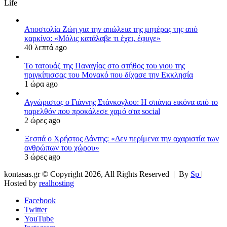
Life
Αποστολία Ζώη για την απώλεια της μητέρας της από
καρκίνο: «Μόλις κατάλαβε τι έχει, έφυγε»
40 λεπτά ago
Το τατουάζ της Παναγίας στο στήθος του γιου της
πριγκίπισσας του Μονακό που δίχασε την Εκκλησία
1 ώρα ago
Αγνώριστος ο Γιάννης Στάνκογλου: Η σπάνια εικόνα από το
παρελθόν που προκάλεσε χαμό στα social
2 ώρες ago
Ξεσπά ο Χρήστος Δάντης: «Δεν περίμενα την αχαριστία των
ανθρώπων του χώρου»
3 ώρες ago
kontasas.gr © Copyright 2026, All Rights Reserved |
By
Sp
|
Hosted by
realhosting
Facebook
Twitter
YouTube