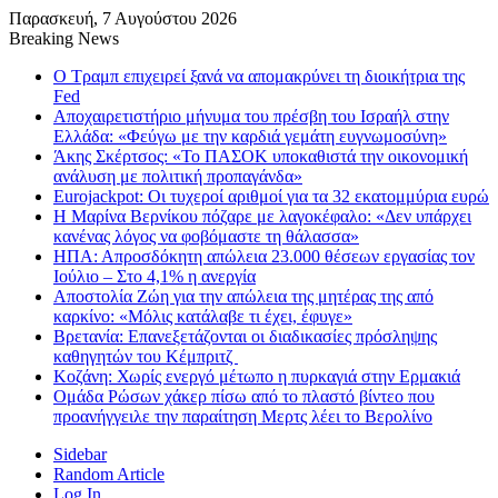
Παρασκευή, 7 Αυγούστου 2026
Breaking News
Ο Τραμπ επιχειρεί ξανά να απομακρύνει τη διοικήτρια της
Fed
Αποχαιρετιστήριο μήνυμα του πρέσβη του Ισραήλ στην
Ελλάδα: «Φεύγω με την καρδιά γεμάτη ευγνωμοσύνη»
Άκης Σκέρτσος: «Το ΠΑΣΟΚ υποκαθιστά την οικονομική
ανάλυση με πολιτική προπαγάνδα»
Eurojackpot: Οι τυχεροί αριθμοί για τα 32 εκατoμμύρια ευρώ
Η Μαρίνα Βερνίκου πόζαρε με λαγοκέφαλο: «Δεν υπάρχει
κανένας λόγος να φοβόμαστε τη θάλασσα»
ΗΠΑ: Απροσδόκητη απώλεια 23.000 θέσεων εργασίας τον
Ιούλιο – Στο 4,1% η ανεργία
Αποστολία Ζώη για την απώλεια της μητέρας της από
καρκίνο: «Μόλις κατάλαβε τι έχει, έφυγε»
Βρετανία: Επανεξετάζονται οι διαδικασίες πρόσληψης
καθηγητών του Κέμπριτζ
Κοζάνη: Χωρίς ενεργό μέτωπο η πυρκαγιά στην Ερμακιά
Ομάδα Ρώσων χάκερ πίσω από το πλαστό βίντεο που
προανήγγειλε την παραίτηση Μερτς λέει το Βερολίνο
Sidebar
Random Article
Log In