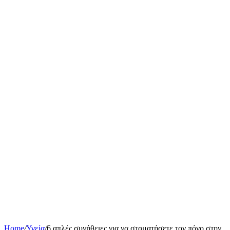
Home
/
Υγεία
/
6 απλές συνήθειες για να σταματήσετε τον πόνο στην