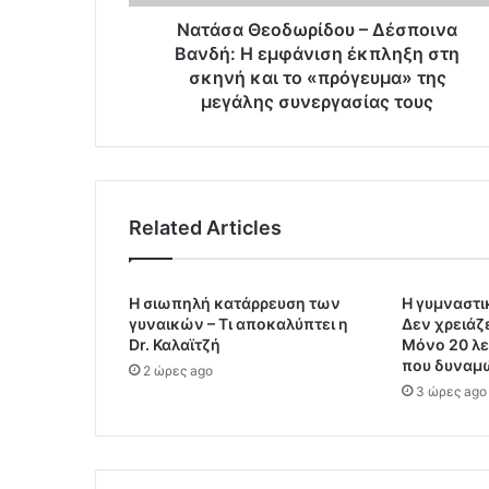
r
Νατάσα Θεοδωρίδου – Δέσποινα
e
Βανδή: Η εμφάνιση έκπληξη στη
s
σκηνή και το «πρόγευμα» της
s
μεγάλης συνεργασίας τους
Related Articles
Η σιωπηλή κατάρρευση των
Η γυμναστι
γυναικών – Τι αποκαλύπτει η
Δεν χρειάζ
Dr. Καλαϊτζή
Μόνο 20 λε
που δυναμ
2 ώρες ago
3 ώρες ago