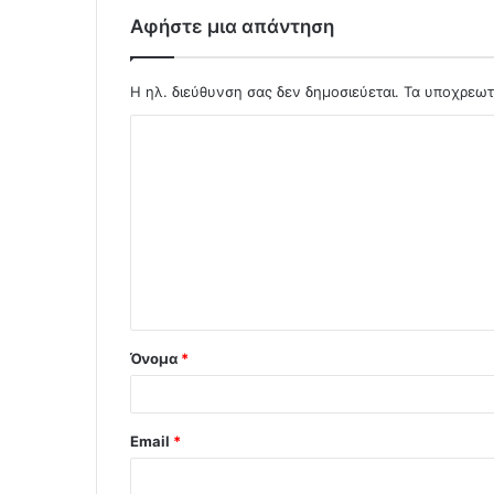
Αφήστε μια απάντηση
Η ηλ. διεύθυνση σας δεν δημοσιεύεται.
Τα υποχρεωτ
Σ
χ
ό
λ
ι
ο
*
Όνομα
*
Email
*