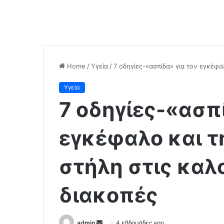
Home
/
Υγεία
/
7 οδηγίες-«ασπίδα» για τον εγκέφα
Υγεία
7 οδηγίες-«ασπ
εγκέφαλο και τ
στήλη στις καλ
διακοπές
admin
S
4 εβδομάδες ago