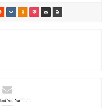
Reddit
VKontakte
Odnoklassniki
Pocket
Share via Email
Print
duct You Purchase