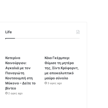
Life
Κατερίνα
Κάια Γκέρμπερ:
Καινούργιου:
Θύμισε τη μητέρα
Αγκαλιά με τον
της, Σίντι Κρόφορντ,
Παναγιώτη
με αποκαλυπτικό
Κουτσουμπή στη
μαύρο σύνολο
Μύκονο – Δείτε το
3 ώρες ago
βίντεο
2 ώρες ago