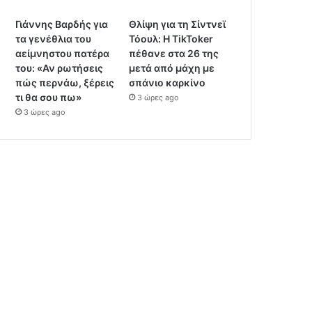
Γιάννης Βαρδής για
Θλίψη για τη Σίντνεϊ
τα γενέθλια του
Τόουλ: Η TikToker
αείμνηστου πατέρα
πέθανε στα 26 της
του: «Αν ρωτήσεις
μετά από μάχη με
πώς περνάω, ξέρεις
σπάνιο καρκίνο
τι θα σου πω»
3 ώρες ago
3 ώρες ago