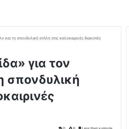
λο και τη σπονδυλική στήλη στις καλοκαιρινές διακοπές
ίδα» για τον
η σπονδυλική
οκαιρινές
0
6
Less than a minute