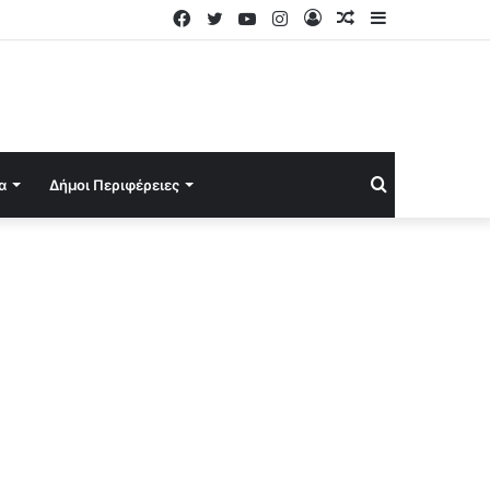
Facebook
Twitter
YouTube
Instagram
Log
Random
Sidebar
In
Article
Search
α
Δήμοι Περιφέρειες
for