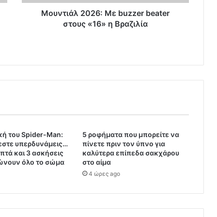
Μουντιάλ 2026: Με buzzer beater
στους «16» η Βραζιλία
κή του Spider-Man:
5 ροφήματα που μπορείτε να
εστε υπερδυνάμεις…
πίνετε πριν τον ύπνο για
πτά και 3 ασκήσεις
καλύτερα επίπεδα σακχάρου
ώνουν όλο το σώμα
στο αίμα
4 ώρες ago