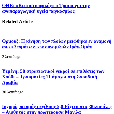
ΟΗΕ: «Καταστροφικός» ο Τραμπ για την
αναπαραγωγική υγεία παγκοσμίως
Related Articles
Ορμούζ: Η κίνηση των πλοίων μειώθηκε εν αναμονή
αποτελεσμάτων των συνομιλιών Ιράν-Ομάν
2 λεπτά ago
Υεμένη: 58 στρατιωτικοί νεκροί σε επιθέσεις των
Χούθι – Τραυματίες 11 άμαχοι στη Σαουδική
Αραβία
30 λεπτά ago
Ισχυρός σεισμός μεγέθους 5,8 Ρίχτερ στις Φιλιππίνες
– Αισθητός στην πρωτεύουσα Μανίλα