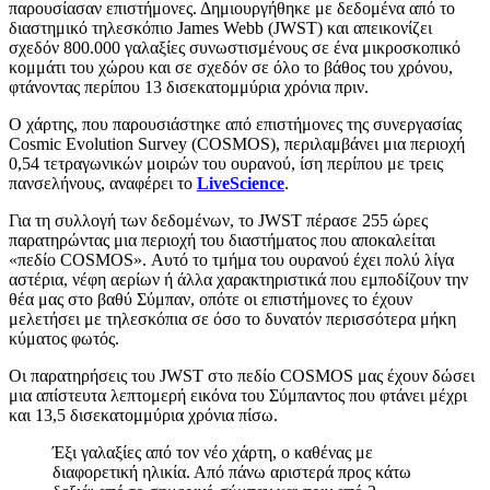
παρουσίασαν επιστήμονες. Δημιουργήθηκε με δεδομένα από το
διαστημικό τηλεσκόπιο James Webb (JWST) και απεικονίζει
σχεδόν 800.000 γαλαξίες συνωστισμένους σε ένα μικροσκοπικό
κομμάτι του χώρου και σε σχεδόν σε όλο το βάθος του χρόνου,
φτάνοντας περίπου 13 δισεκατομμύρια χρόνια πριν.
Ο χάρτης, που παρουσιάστηκε από επιστήμονες της συνεργασίας
Cosmic Evolution Survey (COSMOS), περιλαμβάνει μια περιοχή
0,54 τετραγωνικών μοιρών του ουρανού, ίση περίπου με τρεις
πανσελήνους, αναφέρει το
LiveScience
.
Για τη συλλογή των δεδομένων, το JWST πέρασε 255 ώρες
παρατηρώντας μια περιοχή του διαστήματος που αποκαλείται
«πεδίο COSMOS». Αυτό το τμήμα του ουρανού έχει πολύ λίγα
αστέρια, νέφη αερίων ή άλλα χαρακτηριστικά που εμποδίζουν την
θέα μας στο βαθύ Σύμπαν, οπότε οι επιστήμονες το έχουν
μελετήσει με τηλεσκόπια σε όσο το δυνατόν περισσότερα μήκη
κύματος φωτός.
Οι παρατηρήσεις του JWST στο πεδίο COSMOS μας έχουν δώσει
μια απίστευτα λεπτομερή εικόνα του Σύμπαντος που φτάνει μέχρι
και 13,5 δισεκατομμύρια χρόνια πίσω.
Έξι γαλαξίες από τον νέο χάρτη, ο καθένας με
διαφορετική ηλικία. Από πάνω αριστερά προς κάτω