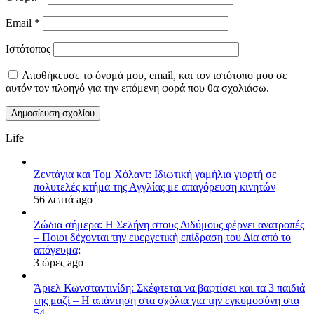
Email
*
Ιστότοπος
Αποθήκευσε το όνομά μου, email, και τον ιστότοπο μου σε
αυτόν τον πλοηγό για την επόμενη φορά που θα σχολιάσω.
Life
Ζεντάγια και Τομ Χόλαντ: Ιδιωτική γαμήλια γιορτή σε
πολυτελές κτήμα της Αγγλίας με απαγόρευση κινητών
56 λεπτά ago
Ζώδια σήμερα: Η Σελήνη στους Διδύμους φέρνει ανατροπές
– Ποιοι δέχονται την ευεργετική επίδραση του Δία από το
απόγευμα;
3 ώρες ago
Άριελ Κωνσταντινίδη: Σκέφτεται να βαφτίσει και τα 3 παιδιά
της μαζί – Η απάντηση στα σχόλια για την εγκυμοσύνη στα
54