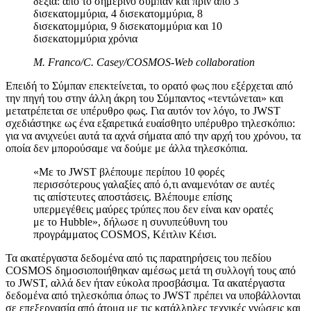
δεξιά: από το σημερινό σύμπαν και πριν από 3
δισεκατομμύρια, 4 δισεκατομμύρια, 8
δισεκατομμύρια, 9 δισεκατομμύρια και 10
δισεκατομμύρια χρόνια
M. Franco/C. Casey/COSMOS-Web collaboration
Επειδή το Σύμπαν επεκτείνεται, το ορατό φως που εξέρχεται από
την πηγή του στην άλλη άκρη του Σύμπαντος «τεντώνεται» και
μετατρέπεται σε υπέρυθρο φως. Για αυτόν τον λόγο, το JWST
σχεδιάστηκε ως ένα εξαιρετικά ευαίσθητο υπέρυθρο τηλεσκόπιο:
για να ανιχνεύει αυτά τα αχνά σήματα από την αρχή του χρόνου, τα
οποία δεν μπορούσαμε να δούμε με άλλα τηλεσκόπια.
«Με το JWST βλέπουμε περίπου 10 φορές
περισσότερους γαλαξίες από ό,τι αναμενόταν σε αυτές
τις απίστευτες αποστάσεις. Βλέπουμε επίσης
υπερμεγέθεις μαύρες τρύπες που δεν είναι καν ορατές
με το Hubble», δήλωσε η συνυπεύθυνη του
προγράμματος COSMOS, Κέιτλιν Κέισι.
Τα ακατέργαστα δεδομένα από τις παρατηρήσεις του πεδίου
COSMOS δημοσιοποιήθηκαν αμέσως μετά τη συλλογή τους από
το JWST, αλλά δεν ήταν εύκολα προσβάσιμα. Τα ακατέργαστα
δεδομένα από τηλεσκόπια όπως το JWST πρέπει να υποβάλλονται
σε επεξεργασία από άτομα με τις κατάλληλες τεχνικές γνώσεις και