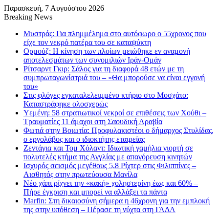
Παρασκευή, 7 Αυγούστου 2026
Breaking News
Μυστράς: Για πλημμέλημα στο αυτόφωρο ο 55χρονος που
είχε τον νεκρό πατέρα του σε καταψύκτη
Ορμούζ: Η κίνηση των πλοίων μειώθηκε εν αναμονή
αποτελεσμάτων των συνομιλιών Ιράν-Ομάν
Ρίτσαρντ Γκιρ: Σάλος για τη διαφορά 48 ετών με τη
συμπρωταγωνίστριά του – «Θα μπορούσε να είναι εγγονή
του»
Στις φλόγες εγκαταλελειμμένο κτήριο στο Μοσχάτο:
Καταστράφηκε ολοσχερώς
Υεμένη: 58 στρατιωτικοί νεκροί σε επιθέσεις των Χούθι –
Τραυματίες 11 άμαχοι στη Σαουδική Αραβία
Φωτιά στην Βοιωτία: Προφυλακιστέοι ο δήμαρχος Στυλίδας,
ο εργολάβος και ο ιδιοκτήτης εταιρείας
Ζεντάγια και Τομ Χόλαντ: Ιδιωτική γαμήλια γιορτή σε
πολυτελές κτήμα της Αγγλίας με απαγόρευση κινητών
Ισχυρός σεισμός μεγέθους 5,8 Ρίχτερ στις Φιλιππίνες –
Αισθητός στην πρωτεύουσα Μανίλα
Νέο χάπι ρίχνει την «κακή» χοληστερίνη έως και 60% –
Πήρε έγκριση και μπορεί να αλλάξει τα πάντα
Marfin: Στη δικαιοσύνη σήμερα η 46χρονη για την εμπλοκή
της στην υπόθεση – Πέρασε τη νύχτα στη ΓΑΔΑ