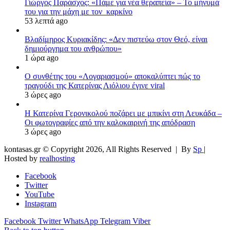
Γιώργος Παράσχος: «Πάμε για νέα θεραπεία» – Το μήνυμά
του για την μάχη με τον καρκίνο
53 λεπτά ago
Βλαδίμηρος Κυριακίδης: «Δεν πιστεύω στον Θεό, είναι
δημιούργημα του ανθρώπου»
1 ώρα ago
Ο συνθέτης του «Λογαριασμού» αποκαλύπτει πώς το
τραγούδι της Κατερίνας Λιόλιου έγινε viral
3 ώρες ago
Η Κατερίνα Γερονικολού ποζάρει με μπικίνι στη Λευκάδα –
Οι φωτογραφίες από την καλοκαιρινή της απόδραση
3 ώρες ago
kontasas.gr © Copyright 2026, All Rights Reserved |
By
Sp
|
Hosted by
realhosting
Facebook
Twitter
YouTube
Instagram
Facebook
Twitter
WhatsApp
Telegram
Viber