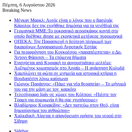
Πέμπτη, 6 Αυγούστου 2026
Breaking News
Μέγκαν Μαρκλ: Αυτός είναι ο λόγος που ο βασιλιάς
Κάρολος δεν της ευχήθηκε δημόσια για τα γενέθλιά της
Γερμανικά ΜΜΕ:Το ουκρανικό αεροσκάφος κοντά στο
οποίο βρέθηκε drone με εκρηκτικά μετέφερε πυρομαχικά
ΟΠΕΚΑ: Την Παρασκευή η δεύτερη πληρωμή των
δικαιούχων Λογαριασμού Αγροτικής Εστίας
Για περιφρόνηση του Κογκρέσου «παραπέμπτεται» ο Δρ.
Άντονι Φάουτσι – Τα επόμενα βήματα
Ενισχύεται από Κυριακή το αυγουστιάτικο μελτέμι:
Αυξημένος κυματισμός στο Αιγαίο – Η ανάρτηση Κολυδά
Χαμηλώνει τα φώτα σε μνημεία και ιστορικά κτήρια η
Βουδαπέστη λόγω καύσωνα
Γιώργος Παράσχος: «Πάμε για νέα θεραπεία» – Το μήνυμά
του για την μάχη με τον καρκίνο
Τελεσίγραφο Ιράν σε χώρες του Κόλπου: «Πιέστε τον
Τραμπ για συμφωνία ή θα σας χτυπήσουμε»
Βλαδίμηρος Κυριακίδης: «Δεν πιστεύω στον Θεό, είναι
δημιούργημα του ανθρώπου»
Χαλκιδική: Αίρεται η απαγόρευση χρήσης του νερού στη
Σίβηρη
Sidebar