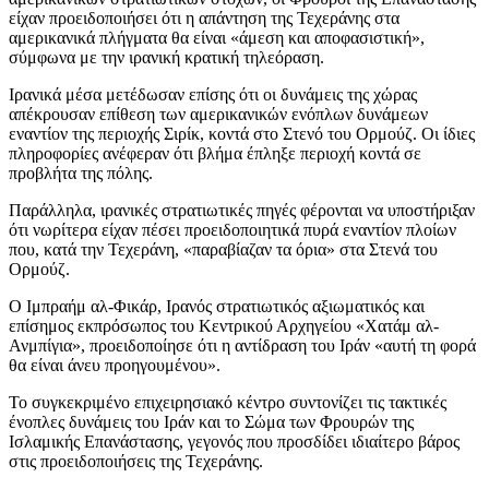
είχαν προειδοποιήσει ότι η απάντηση της Τεχεράνης στα
αμερικανικά πλήγματα θα είναι «άμεση και αποφασιστική»,
σύμφωνα με την ιρανική κρατική τηλεόραση.
Ιρανικά μέσα μετέδωσαν επίσης ότι οι δυνάμεις της χώρας
απέκρουσαν επίθεση των αμερικανικών ενόπλων δυνάμεων
εναντίον της περιοχής Σιρίκ, κοντά στο Στενό του Ορμούζ. Οι ίδιες
πληροφορίες ανέφεραν ότι βλήμα έπληξε περιοχή κοντά σε
προβλήτα της πόλης.
Παράλληλα, ιρανικές στρατιωτικές πηγές φέρονται να υποστήριξαν
ότι νωρίτερα είχαν πέσει προειδοποιητικά πυρά εναντίον πλοίων
που, κατά την Τεχεράνη, «παραβίαζαν τα όρια» στα Στενά του
Ορμούζ.
Ο Ιμπραήμ αλ-Φικάρ, Ιρανός στρατιωτικός αξιωματικός και
επίσημος εκπρόσωπος του Κεντρικού Αρχηγείου «Χατάμ αλ-
Ανμπίγια», προειδοποίησε ότι η αντίδραση του Ιράν «αυτή τη φορά
θα είναι άνευ προηγουμένου».
Το συγκεκριμένο επιχειρησιακό κέντρο συντονίζει τις τακτικές
ένοπλες δυνάμεις του Ιράν και το Σώμα των Φρουρών της
Ισλαμικής Επανάστασης, γεγονός που προσδίδει ιδιαίτερο βάρος
στις προειδοποιήσεις της Τεχεράνης.