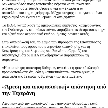
δεν διευκρίνισε ποιες τοποθεσίες φέρεται να τέθηκαν στο
στόχαστρο, ούτε έδωσε στοιχεία για την έκταση ή τα
αποτελέσματα της επιχείρησης. Μέχρι στιγμής, οι συγκεκριμένοι
ισχυρισμοί δεν έχουν επιβεβαιωθεί ανεξάρτητα.
Το IRGC καταδίκασε τις αμερικανικές επιθέσεις, κατηγορώντας
την Ουάσινγκτον ότι, «όπως πάντα, παραβίασε τις δεσμεύσεις της»
και εξαπέλυσε αεροπορική επιδρομή στις ιρανικές ακτές.
Στην ανακοίνωσή του, το Σώμα των Φρουρών της Επανάστασης
επικαλείται τους όρους του μνημονίου κατανόησης για τη
διαχείριση της κυκλοφορίας στο Στενό του Ορμούζ και
υποστηρίζει ότι οι ΗΠΑ επιχείρησαν να παραβιάσουν τη
συμφωνία.
«Η απαραίτητη απάντηση δόθηκε», αναφέρει η ιρανική πλευρά,
προειδοποιώντας ότι, εάν η «επιθετικότητα» επαναληφθεί, η
απάντηση της Τεχεράνης θα είναι «πιο εκτεταμένη».
«Άμεση και αποφασιστική» απάντηση από
την Τεχεράνη
Λίγο πριν από την ανακοίνωση των ιρανικών πληγμάτων κατά
αμερικανικών στρατιωτικών στόχων, οι Φρουροί της Επανάστασης