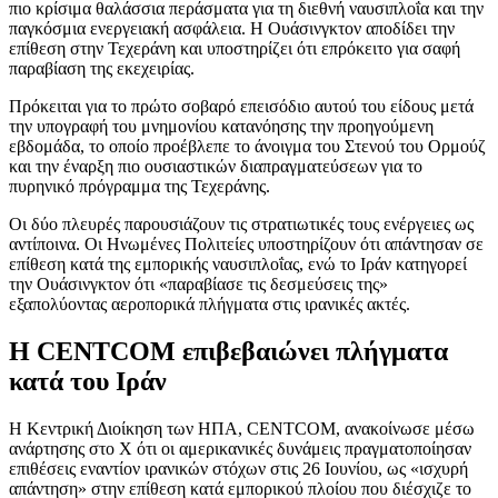
πιο κρίσιμα θαλάσσια περάσματα για τη διεθνή ναυσιπλοΐα και την
παγκόσμια ενεργειακή ασφάλεια. Η Ουάσινγκτον αποδίδει την
επίθεση στην Τεχεράνη και υποστηρίζει ότι επρόκειτο για σαφή
παραβίαση της εκεχειρίας.
Πρόκειται για το πρώτο σοβαρό επεισόδιο αυτού του είδους μετά
την υπογραφή του μνημονίου κατανόησης την προηγούμενη
εβδομάδα, το οποίο προέβλεπε το άνοιγμα του Στενού του Ορμούζ
και την έναρξη πιο ουσιαστικών διαπραγματεύσεων για το
πυρηνικό πρόγραμμα της Τεχεράνης.
Οι δύο πλευρές παρουσιάζουν τις στρατιωτικές τους ενέργειες ως
αντίποινα. Οι Ηνωμένες Πολιτείες υποστηρίζουν ότι απάντησαν σε
επίθεση κατά της εμπορικής ναυσιπλοΐας, ενώ το Ιράν κατηγορεί
την Ουάσινγκτον ότι «παραβίασε τις δεσμεύσεις της»
εξαπολύοντας αεροπορικά πλήγματα στις ιρανικές ακτές.
Η CENTCOM επιβεβαιώνει πλήγματα
κατά του Ιράν
Η Κεντρική Διοίκηση των ΗΠΑ, CENTCOM, ανακοίνωσε μέσω
ανάρτησης στο X ότι οι αμερικανικές δυνάμεις πραγματοποίησαν
επιθέσεις εναντίον ιρανικών στόχων στις 26 Ιουνίου, ως «ισχυρή
απάντηση» στην επίθεση κατά εμπορικού πλοίου που διέσχιζε το