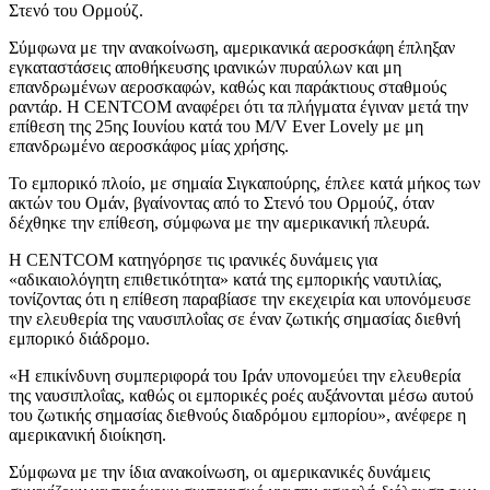
Στενό του Ορμούζ.
Σύμφωνα με την ανακοίνωση, αμερικανικά αεροσκάφη έπληξαν
εγκαταστάσεις αποθήκευσης ιρανικών πυραύλων και μη
επανδρωμένων αεροσκαφών, καθώς και παράκτιους σταθμούς
ραντάρ. Η CENTCOM αναφέρει ότι τα πλήγματα έγιναν μετά την
επίθεση της 25ης Ιουνίου κατά του M/V Ever Lovely με μη
επανδρωμένο αεροσκάφος μίας χρήσης.
Το εμπορικό πλοίο, με σημαία Σιγκαπούρης, έπλεε κατά μήκος των
ακτών του Ομάν, βγαίνοντας από το Στενό του Ορμούζ, όταν
δέχθηκε την επίθεση, σύμφωνα με την αμερικανική πλευρά.
Η CENTCOM κατηγόρησε τις ιρανικές δυνάμεις για
«αδικαιολόγητη επιθετικότητα» κατά της εμπορικής ναυτιλίας,
τονίζοντας ότι η επίθεση παραβίασε την εκεχειρία και υπονόμευσε
την ελευθερία της ναυσιπλοΐας σε έναν ζωτικής σημασίας διεθνή
εμπορικό διάδρομο.
«Η επικίνδυνη συμπεριφορά του Ιράν υπονομεύει την ελευθερία
της ναυσιπλοΐας, καθώς οι εμπορικές ροές αυξάνονται μέσω αυτού
του ζωτικής σημασίας διεθνούς διαδρόμου εμπορίου», ανέφερε η
αμερικανική διοίκηση.
Σύμφωνα με την ίδια ανακοίνωση, οι αμερικανικές δυνάμεις