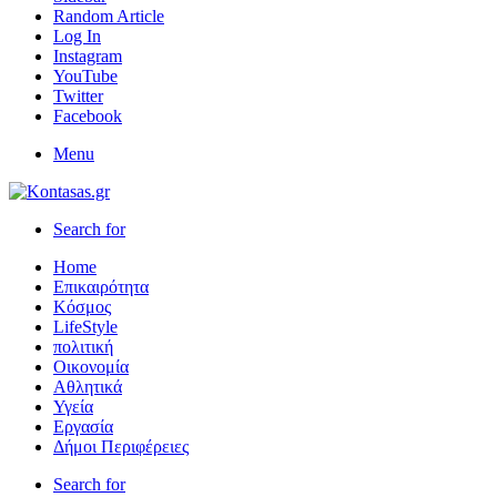
Random Article
Log In
Instagram
YouTube
Twitter
Facebook
Menu
Search for
Home
Επικαιρότητα
Κόσμος
LifeStyle
πολιτική
Οικονομία
Αθλητικά
Υγεία
Εργασία
Δήμοι Περιφέρειες
Search for