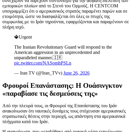
συνεχίζουν να παρέχουν συντονισμό για την ασφαλή διέλευση των
εμπορικών πλοίων από το Στενό του Ορμούζ. Η CENTCOM
υπογραμμίζει ότι ο αμερικανικός στρατός παραμένει παρών και σε
ετοιμότητα, ώστε να διασφαλίζεται ότι όλες οι πτυχές της
συμφωνίας με το Ιράν τηρούνται, εφαρμόζονται και παραμένουν σε
πλήρη ισχύ.
🔱Urgent
The Iranian Revolutionary Guard will respond to the
American aggression in an unprecedented and
unparalleled manner.🇮🇷
pic.twitter.com/NASomhPSLn
— Iran TV (@Iran_TVv)
June 26, 2026
Φρουροί Επανάστασης: Η Ουάσινγκτον
«παραβίασε τις δεσμεύσεις της»
Από την πλευρά τους, οι Φρουροί της Επανάστασης του Ιράν
ανακοίνωσαν ότι ναυτικές δυνάμεις τους στόχευσαν αμερικανικές
στρατιωτικές θέσεις στην περιοχή, ως απάντηση στα αμερικανικά
πλήγματα κατά του Ιράν.
Η ανακοίνωση, που μεταδόθηκε από ιρανικά μέσα ενημέρωσης,