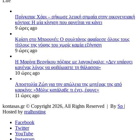
Life
Πρίγκιπας Χάρι – σήκωσε λευκή σημαία στην οικογενειακή
κόντρα: Η μία κίνηση που αρνείται να κάνει
9 ώρες ago
Κρίση στο Μπρουνέι: Ο σουλτάνος αφαίρεσε όλους τους
τίτλους της νύφης του χωρίς καμία εξήγηση
9 ώρες ago
Η Μαρίνα Βερνίκου πόζαρε με λαγοκέφαλο: «Δεν υπάρχει
κανένας λόγος να φοβόμαστε τη θάλασσα»
10 ώρες ago
Αποστολία Ζώη για την απώλεια της μητέρας της από
καρκίνο: «Μόλις κατάλαβε τι έχει, έφυγε»
11 ώρες ago
kontasas.gr © Copyright 2026, All Rights Reserved |
By
Sp
|
Hosted by
realhosting
Facebook
Twitter
YouTube
Instagram