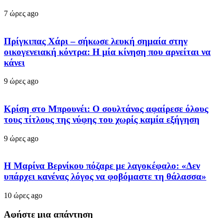
7 ώρες ago
Πρίγκιπας Χάρι – σήκωσε λευκή σημαία στην
οικογενειακή κόντρα: Η μία κίνηση που αρνείται να
κάνει
9 ώρες ago
Κρίση στο Μπρουνέι: Ο σουλτάνος αφαίρεσε όλους
τους τίτλους της νύφης του χωρίς καμία εξήγηση
9 ώρες ago
Η Μαρίνα Βερνίκου πόζαρε με λαγοκέφαλο: «Δεν
υπάρχει κανένας λόγος να φοβόμαστε τη θάλασσα»
10 ώρες ago
Αφήστε μια απάντηση