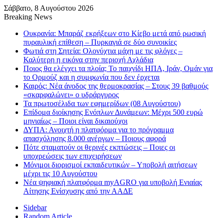
Σάββατο, 8 Αυγούστου 2026
Breaking News
Ουκρανία: Μπαράζ εκρήξεων στο Κίεβο μετά από ρωσική
πυραυλική επίθεση – Πυρκαγιά σε δύο συνοικίες
Φωτιά στη Σητεία: Ολονύχτια μάχη με τις φλόγες –
Καλύτερη η εικόνα στην περιοχή Αχλάδια
Ποιος θα ελέγχει τα πλοία; Το παιχνίδι ΗΠΑ, Ιράν, Ομάν για
το Ορμούζ και η συμφωνία που δεν έρχεται
Καιρός: Νέα άνοδος της θερμοκρασίας – Στους 39 βαθμούς
«σκαρφαλώνει» ο υδράργυρος
Τα πρωτοσέλιδα των εφημερίδων (08 Αυγούστου)
Επίδομα διοίκησης Ενόπλων Δυνάμεων: Μέχρι 500 ευρώ
μηνιαίως – Ποιοι είναι δικαιούχοι
ΔΥΠΑ: Ανοιχτή η πλατφόρμα για το πρόγραμμα
απασχόλησης 8.000 ανέργων – Ποιους αφορά
Πότε σταματούν οι θερινές εκπτώσεις – Ποιες οι
υποχρεώσεις των επιχειρήσεων
Μόνιμοι διορισμοί εκπαιδευτικών – Υποβολή αιτήσεων
μέχρι τις 10 Αυγούστου
Νέα ψηφιακή πλατφόρμα myAGRO για υποβολή Ενιαίας
Αίτησης Ενίσχυσης από την ΑΑΔΕ
Sidebar
Random Article