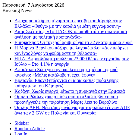
Παρασκευή, 7 Αυγούστου 2026
Breaking News
Αποχαιρετιστήριο μήνυμα του πρέσβη του Ισραήλ στην
Ελλάδα: «Φεύγω με την καρδιά γεμάτη ευγνωμοσύνη»
Άκης Σκέρτσος: «Το ΠΑΣΟΚ υποκαθιστά την οικονομική
ανάλυση με πολιτική προπαγάνδα»
Eurojackpot: Οι τυχεροί αριθμοί για τα 32 εκατoμμύρια ευρώ
Η Μαρίνα Βερνίκου πόζαρε με λαγοκέφαλο: «Δεν υπάρχει
κανένας λόγος να φοβόμαστε τη θάλασσα»
ΗΠΑ: Απροσδόκητη απώλεια 23.000 θέσεων εργασίας τον
Ιούλιο – Στο 4,1% η ανεργία
Αποστολία Ζώη για την απώλεια της μητέρας της από
καρκίνο: «Μόλις κατάλαβε τι έχει, έφυγε»
Βρετανία: Επανεξετάζονται οι διαδικασίες πρόσληψης
καθηγητών του Κέμπριτζ
Κοζάνη: Χωρίς ενεργό μέτωπο η πυρκαγιά στην Ερμακιά
Ομάδα Ρώσων χάκερ πίσω από το πλαστό βίντεο που
προανήγγειλε την παραίτηση Μερτς λέει το Βερολίνο
Όμιλος ΔΕΗ: Νέα συμφωνία για χαρτοφυλάκιο έργων ΑΠΕ
άνω των 2 GW σε Πολωνία και Ουγγαρία
Sidebar
Random Article
Log In