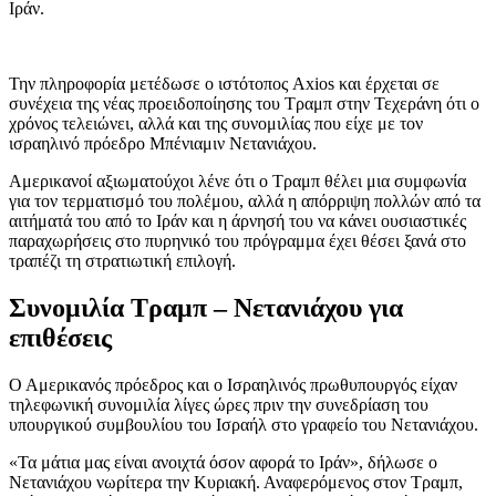
Ιράν.
Την πληροφορία μετέδωσε ο ιστότοπος Axios και έρχεται σε
συνέχεια της νέας προειδοποίησης του Τραμπ στην Τεχεράνη ότι ο
χρόνος τελειώνει, αλλά και της συνομιλίας που είχε με τον
ισραηλινό πρόεδρο Μπένιαμιν Νετανιάχου.
Αμερικανοί αξιωματούχοι λένε ότι ο Τραμπ θέλει μια συμφωνία
για τον τερματισμό του πολέμου, αλλά η απόρριψη πολλών από τα
αιτήματά του από το Ιράν και η άρνησή του να κάνει ουσιαστικές
παραχωρήσεις στο πυρηνικό του πρόγραμμα έχει θέσει ξανά στο
τραπέζι τη στρατιωτική επιλογή.
Συνομιλία Τραμπ – Νετανιάχου για
επιθέσεις
Ο Αμερικανός πρόεδρος και ο Ισραηλινός πρωθυπουργός είχαν
τηλεφωνική συνομιλία λίγες ώρες πριν την συνεδρίαση του
υπουργικού συμβουλίου του Ισραήλ στο γραφείο του Νετανιάχου.
«Τα μάτια μας είναι ανοιχτά όσον αφορά το Ιράν», δήλωσε ο
Νετανιάχου νωρίτερα την Κυριακή. Αναφερόμενος στον Τραμπ,