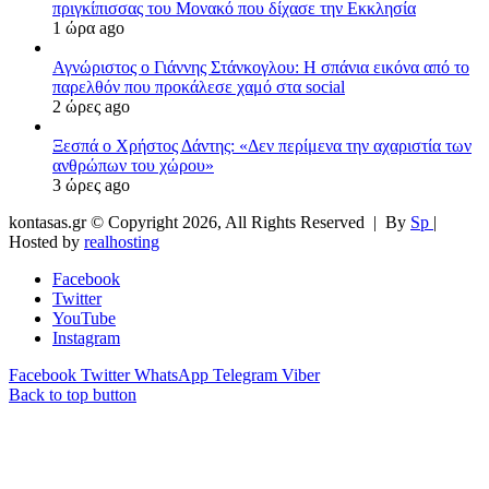
πριγκίπισσας του Μονακό που δίχασε την Εκκλησία
1 ώρα ago
Αγνώριστος ο Γιάννης Στάνκογλου: Η σπάνια εικόνα από το
παρελθόν που προκάλεσε χαμό στα social
2 ώρες ago
Ξεσπά ο Χρήστος Δάντης: «Δεν περίμενα την αχαριστία των
ανθρώπων του χώρου»
3 ώρες ago
kontasas.gr © Copyright 2026, All Rights Reserved |
By
Sp
|
Hosted by
realhosting
Facebook
Twitter
YouTube
Instagram
Facebook
Twitter
WhatsApp
Telegram
Viber
Back to top button