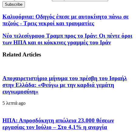
Καλιφόρνια: Οδηγός έπεσε με αυτοκίνητο πάνω σε
πεζούς - Τρεις νεκροί και τραυματίες
Νέο τελεσίγραφο Τραμπ προς το Ιράν: Οι πέντε όροι
των ΗΠΑ και οι κόκκινες γραμμές του Ιράν
Related Articles
Αποχαιρετιστήριο μήνυμα του πρέσβη του Ισραήλ
στην Ελλάδα: «Φεύγω με την καρδιά γεμάτη
ευγνωμοσύνη»
5 λεπτά ago
ΗΠΑ: Απροσδόκητη απώλεια 23.000 θέσεων
εργασίας τον Ιούλιο – Στο 4,1% η ανεργία