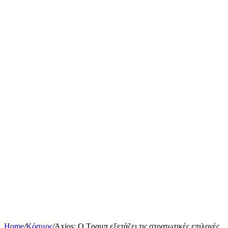
Home
/
Κόσμος
/
Axios: Ο Τραμπ εξετάζει τις στρατωτικές επιλογές