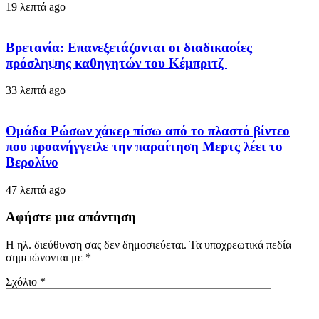
19 λεπτά ago
Βρετανία: Επανεξετάζονται οι διαδικασίες
πρόσληψης καθηγητών του Κέμπριτζ
33 λεπτά ago
Ομάδα Ρώσων χάκερ πίσω από το πλαστό βίντεο
που προανήγγειλε την παραίτηση Μερτς λέει το
Βερολίνο
47 λεπτά ago
Αφήστε μια απάντηση
Η ηλ. διεύθυνση σας δεν δημοσιεύεται.
Τα υποχρεωτικά πεδία
σημειώνονται με
*
Σχόλιο
*