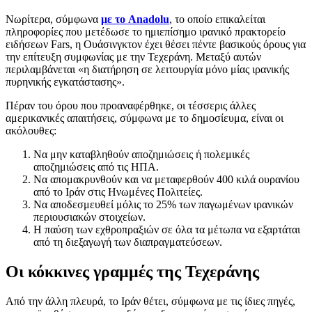
Νωρίτερα, σύμφωνα
με το Anadolu
, το οποίο επικαλείται
πληροφορίες που μετέδωσε το ημιεπίσημο ιρανικό πρακτορείο
ειδήσεων Fars, η Ουάσινγκτον έχει θέσει πέντε βασικούς όρους για
την επίτευξη συμφωνίας με την Τεχεράνη. Μεταξύ αυτών
περιλαμβάνεται «η διατήρηση σε λειτουργία μόνο μίας ιρανικής
πυρηνικής εγκατάστασης».
Πέραν του όρου που προαναφέρθηκε, οι τέσσερις άλλες
αμερικανικές απαιτήσεις, σύμφωνα με το δημοσίευμα, είναι οι
ακόλουθες:
Να μην καταβληθούν αποζημιώσεις ή πολεμικές
αποζημιώσεις από τις ΗΠΑ.
Να απομακρυνθούν και να μεταφερθούν 400 κιλά ουρανίου
από το Ιράν στις Ηνωμένες Πολιτείες.
Να αποδεσμευθεί μόλις το 25% των παγωμένων ιρανικών
περιουσιακών στοιχείων.
Η παύση των εχθροπραξιών σε όλα τα μέτωπα να εξαρτάται
από τη διεξαγωγή των διαπραγματεύσεων.
Οι κόκκινες γραμμές της Τεχεράνης
Από την άλλη πλευρά, το Ιράν θέτει, σύμφωνα με τις ίδιες πηγές,