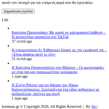
αυτόν τον πλοηγό για την επόμενη φορά που θα σχολιάσω.
Life
Κατερίνα Παπουτσάκη: Με μαγιό σε καλοκαιρινή διάθεση –
Η αυτοσχέδια πασαρέλα στο TikTok
37 λεπτά ago
Η εγκυμονούσα Αν Χάθαγουεϊ δίχασε με την εμφάνισή της –
«Είναι απαίσιο αυτό το τζιν»
51 λεπτά ago
Η Κατερίνα Παναγοπούλου στη Μύκονο – Οι φωτογραφίες
με crop top και γραμμωμένους κοιλιακούς
1 ώρα ago
Η Ελένη Ράντου για τον θάνατο του Νίκου
Καλογερόπουλου: Ξεκληρίζεται ένα είδος ανθρώπων με
ανιδιοτέλεια, ταλέντο και ψυχή
1 ώρα ago
kontasas.gr © Copyright 2026, All Rights Reserved |
By
Sp
|