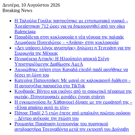
Δευτέρα, 10 Αυγούστου 2026
Breaking News
Η Ταλούλα Γουίλις παντρεύτηκε με εντυπωσιακό νυφικό –
Χρειάστηκαν 712 ώρες για να δημιουργηθεί από τον οίκο
Balenciaga
Παραδίδεται στην κυκλοφορία η νέα γέφυρα της παλαιάς
Λεωφόρου Ποσειδώνος – «Ανάσα» στην κυκλοφορία
«Δεν υπάρχει λόγος ανυσηχίας» δηλώνει η Τεχεράνη για την
Συμφωνία της Μέκκας
Περιφέρεια Αττικής: Η Ηλιούπολη αποκτά Στέγη
Υποστηριζόμενης Διαβίωσης ΑμεΑ
Ακυρώθηκε πτήση στον Καναδά επειδή παιδί αρνήθηκε να
δέσει τη ζώνη του
Κατερίνα Παπουτσάκη: Με μαγιό σε καλοκαιρινή διάθεση –
Η αυτοσχέδια πασαρέλα στο TikTok
Κουβαράς: Βίντεο και εικόνες από το σαρωτικό πέρασμα της
φωτιάς- Πτηνοτροφικές μονάδες έγιναν στάχτη
Η εγκυμονούσα Αν Χάθαγουεϊ δίχασε με την εμφάνισή της –
«Είναι απαίσιο αυτό το τζιν»
Πάτρα: Παιδί 2,5 ετών έπεσε από μπαλκόνι πρώτου ορόφου
– Δέντρο ανέκοψε την πτώση του
Ρουμανία: Παράταση λειτουργίας του πυρηνικού
αντιδραστήρα Τσερναβόντα μετά την εκτροπή του Δούναβη