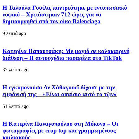
Η Ταλούλα Γουίλις παντρεύτηκε με εντυπωσιακό
νυφικό – Χρειάστηκαν 712 ώρες για να
δημιουργηθεί από τον οίκο Balenciaga
9 λεπτά ago
Κατερίνα Παπουτσάκη: Με μαγιό σε καλοκαιρινή
διάθεση – Η αυτοσχέδια πασαρέλα στο TikTok
37 λεπτά ago
Η εγκυμονούσα Αν Χάθαγουεϊ δίχασε με την
εμφάνισή της – «Είναι απαίσιο αυτό το τζιν»
51 λεπτά ago
Η Κατερίνα Παναγοπούλου στη Μύκονο – Οι
φωτογραφίες με crop top και γραμμωμένους
κοιλιακούς