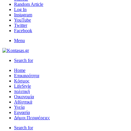
Random Article
Log In
Instagram
YouTube
Twitter
Facebook
Menu
Search for
Home
Επικαιρότητα
Κόσμος
LifeStyle
πολιτική
Οικονομία
Αθλητικά
Υγεία
Εργασία
Δήμοι Περιφέρειες
Search for