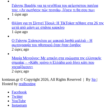
Γιάννης Βαρδής για τα γενέθλια του αείμνηστου πατέρα
του: «Αν ρωτήσεις πώς περνάω, ξέρεις τι θα σου πω»
1 ώρα ago
Θλίψη για τη Σίντνεϊ Τόουλ: Η TikToker πέθανε στα 26 της
μετά από μάχη με σπάνιο καρκίνο
1 ώρα ago
Ο Γιάννης Στάνκογλου με μακριά ξανθά μαλλιά – Η
φωτογραφία του ηθοποιού όταν ήταν έφηβος
2 ώρες ago
Μαρία Μενούνος: Με μπικίνι στα χρώματα της ελληνικής
σημαίας – «Κάθε χρόνο η Ελλάδα μού δίνει κάτι που
χρειαζόμουν»
2 ώρες ago
kontasas.gr © Copyright 2026, All Rights Reserved |
By
Sp
|
Hosted by
realhosting
Facebook
Twitter
YouTube
Instagram