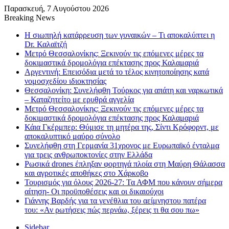
Παρασκευή, 7 Αυγούστου 2026
Breaking News
Η σιωπηλή κατάρρευση των γυναικών – Τι αποκαλύπτει η
Dr. Καλαϊτζή
Μετρό Θεσσαλονίκης: Ξεκινούν τις επόμενες μέρες τα
δοκιμαστικά δρομολόγια επέκτασης προς Καλαμαριά
Αργεντινή: Επεισόδια μετά το τέλος κινητοποίησης κατά
νομοσχεδίου ιδιοκτησίας
Θεσσαλονίκη: Συνελήφθη Τούρκος για απάτη και ναρκωτικά
– Καταζητείτο με ερυθρά αγγελία
Μετρό Θεσσαλονίκης: Ξεκινούν τις επόμενες μέρες τα
δοκιμαστικά δρομολόγια επέκτασης προς Καλαμαριά
Κάια Γκέρμπερ: Θύμισε τη μητέρα της, Σίντι Κρόφορντ, με
αποκαλυπτικό μαύρο σύνολο
Συνελήφθη στη Γερμανία 31χρονος με Ευρωπαϊκό ένταλμα
για τρεις ανθρωποκτονίες στην Ελλάδα
Ρωσικά drones έπληξαν φορτηγά πλοία στη Μαύρη Θάλασσα
και αγροτικές αποθήκες στο Χάρκοβο
Τουρισμός για όλους 2026-27: Τα ΑΦΜ που κάνουν σήμερα
αίτηση- Οι προϋποθέσεις και οι δικαιούχοι
Γιάννης Βαρδής για τα γενέθλια του αείμνηστου πατέρα
του: «Αν ρωτήσεις πώς περνάω, ξέρεις τι θα σου πω»
Sidebar