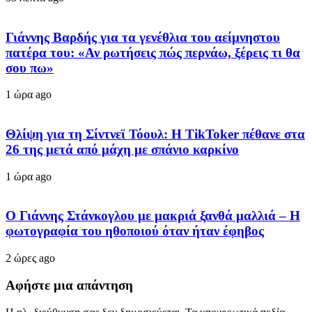
Γιάννης Βαρδής για τα γενέθλια του αείμνηστου
πατέρα του: «Αν ρωτήσεις πώς περνάω, ξέρεις τι θα
σου πω»
1 ώρα ago
Θλίψη για τη Σίντνεϊ Τόουλ: Η TikToker πέθανε στα
26 της μετά από μάχη με σπάνιο καρκίνο
1 ώρα ago
Ο Γιάννης Στάνκογλου με μακριά ξανθά μαλλιά – Η
φωτογραφία του ηθοποιού όταν ήταν έφηβος
2 ώρες ago
Αφήστε μια απάντηση