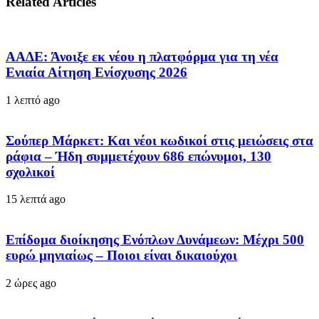
Related Articles
ΑΑΔΕ: Άνοιξε εκ νέου η πλατφόρμα για τη νέα
Ενιαία Αίτηση Ενίσχυσης 2026
1 λεπτό ago
Σούπερ Μάρκετ: Και νέοι κωδικοί στις μειώσεις στα
ράφια – Ήδη συμμετέχουν 686 επώνυμοι, 130
σχολικοί
15 λεπτά ago
Επίδομα διοίκησης Ενόπλων Δυνάμεων: Μέχρι 500
ευρώ μηνιαίως – Ποιοι είναι δικαιούχοι
2 ώρες ago