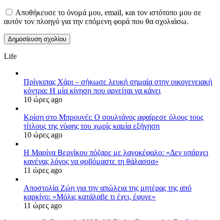
Αποθήκευσε το όνομά μου, email, και τον ιστότοπο μου σε
αυτόν τον πλοηγό για την επόμενη φορά που θα σχολιάσω.
Life
Πρίγκιπας Χάρι – σήκωσε λευκή σημαία στην οικογενειακή
κόντρα: Η μία κίνηση που αρνείται να κάνει
10 ώρες ago
Κρίση στο Μπρουνέι: Ο σουλτάνος αφαίρεσε όλους τους
τίτλους της νύφης του χωρίς καμία εξήγηση
10 ώρες ago
Η Μαρίνα Βερνίκου πόζαρε με λαγοκέφαλο: «Δεν υπάρχει
κανένας λόγος να φοβόμαστε τη θάλασσα»
11 ώρες ago
Αποστολία Ζώη για την απώλεια της μητέρας της από
καρκίνο: «Μόλις κατάλαβε τι έχει, έφυγε»
11 ώρες ago