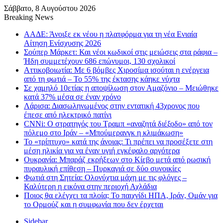
Σάββατο, 8 Αυγούστου 2026
Breaking News
ΑΑΔΕ: Άνοιξε εκ νέου η πλατφόρμα για τη νέα Ενιαία
Αίτηση Ενίσχυσης 2026
Σούπερ Μάρκετ: Και νέοι κωδικοί στις μειώσεις στα ράφια –
Ήδη συμμετέχουν 686 επώνυμοι, 130 σχολικοί
Αττικοβοιωτία: Με 6 βόμβες Χιροσίμα ισούται η ενέργεια
από τη φωτιά – Το 55% της έκτασης κάηκε νύχτα
Σε χαμηλό 10ετίας η αποψίλωση στον Αμαζόνιο – Μειώθηκε
κατά 37% μέσα σε έναν χρόνο
Λάρισα: Διασωληνωμένος στην εντατική 43χρονος που
έπεσε από ηλεκτρικό πατίνι
CNNi: Ο στρατηγός του Τραμπ «αναζητά διέξοδο» από τον
πόλεμο στο Ιράν – «Μπούμερανγκ η κλιμάκωση»
Το «τρίπτυχο» κατά της άνοιας: Τι πρέπει να προσέξετε στη
μέση ηλικία για να έναν υγιή εγκέφαλο αργότερα
Ουκρανία: Μπαράζ εκρήξεων στο Κίεβο μετά από ρωσική
πυραυλική επίθεση – Πυρκαγιά σε δύο συνοικίες
Φωτιά στη Σητεία: Ολονύχτια μάχη με τις φλόγες –
Καλύτερη η εικόνα στην περιοχή Αχλάδια
Ποιος θα ελέγχει τα πλοία; Το παιχνίδι ΗΠΑ, Ιράν, Ομάν για
το Ορμούζ και η συμφωνία που δεν έρχεται
Sidebar