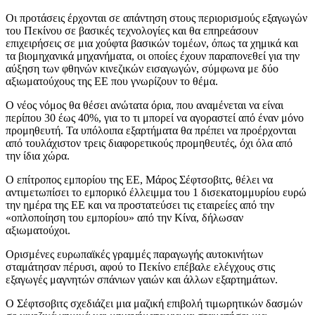
Οι προτάσεις έρχονται σε απάντηση στους περιορισμούς εξαγωγών
του Πεκίνου σε βασικές τεχνολογίες και θα επηρεάσουν
επιχειρήσεις σε μια χούφτα βασικών τομέων, όπως τα χημικά και
τα βιομηχανικά μηχανήματα, οι οποίες έχουν παραπονεθεί για την
αύξηση των φθηνών κινεζικών εισαγωγών, σύμφωνα με δύο
αξιωματούχους της ΕΕ που γνωρίζουν το θέμα.
Ο νέος νόμος θα θέσει ανώτατα όρια, που αναμένεται να είναι
περίπου 30 έως 40%, για το τι μπορεί να αγοραστεί από έναν μόνο
προμηθευτή. Τα υπόλοιπα εξαρτήματα θα πρέπει να προέρχονται
από τουλάχιστον τρεις διαφορετικούς προμηθευτές, όχι όλα από
την ίδια χώρα.
Ο επίτροπος εμπορίου της ΕΕ, Μάρος Σέφτσοβιτς, θέλει να
αντιμετωπίσει το εμπορικό έλλειμμα του 1 δισεκατομμυρίου ευρώ
την ημέρα της ΕΕ και να προστατεύσει τις εταιρείες από την
«οπλοποίηση του εμπορίου» από την Κίνα, δήλωσαν
αξιωματούχοι.
Ορισμένες ευρωπαϊκές γραμμές παραγωγής αυτοκινήτων
σταμάτησαν πέρυσι, αφού το Πεκίνο επέβαλε ελέγχους στις
εξαγωγές μαγνητών σπάνιων γαιών και άλλων εξαρτημάτων.
Ο Σέφτσοβιτς σχεδιάζει μια μαζική επιβολή τιμωρητικών δασμών