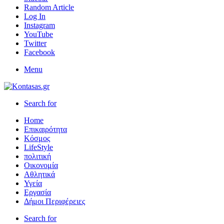
Random Article
Log In
Instagram
YouTube
Twitter
Facebook
Menu
Search for
Home
Επικαιρότητα
Κόσμος
LifeStyle
πολιτική
Οικονομία
Αθλητικά
Υγεία
Εργασία
Δήμοι Περιφέρειες
Search for