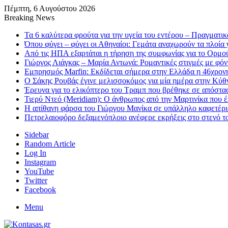
Πέμπτη, 6 Αυγούστου 2026
Breaking News
Τα 6 καλύτερα φρούτα για την υγεία του εντέρου – Πραγματικ
Όπου φύγει – φύγει οι Αθηναίοι: Γεμάτα αναχωρούν τα πλοία γ
Από τις ΗΠΑ εξαρτάται η τήρηση της συμφωνίας για το Ορμού
Γιώργος Λιάγκας – Μαρία Αντωνά: Ρομαντικές στιγμές με φό
Εμπρησμός Marfin: Εκδίδεται σήμερα στην Ελλάδα η 46χρονη
Ο Σάκης Ρουβάς έγινε μελισσοκόμος για μία ημέρα στην Κύθνο
Έρευνα για το ελικόπτερο του Τραμπ που βρέθηκε σε απόστα
Τιερύ Ντεό (Meridiam): Ο άνθρωπος από την Μαρτινίκα που 
Η απίθανη φάρσα του Γιώργου Μανίκα σε υπάλληλο καφετέριας
Πετρελαιοφόρο δεξαμενόπλοιο ανέφερε εκρήξεις στο στενό 
Sidebar
Random Article
Log In
Instagram
YouTube
Twitter
Facebook
Menu