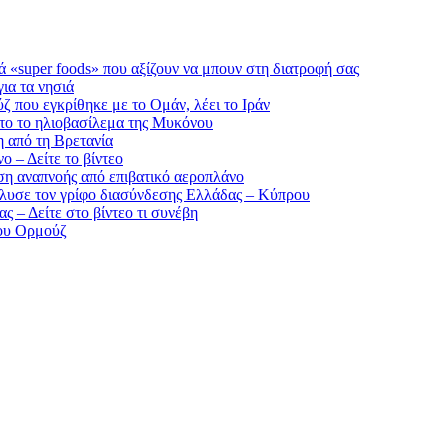
ά «super foods» που αξίζουν να μπουν στη διατροφή σας
ια τα νησιά
ζ που εγκρίθηκε με το Ομάν, λέει το Ιράν
ντο το ηλιοβασίλεμα της Μυκόνου
 από τη Βρετανία
 – Δείτε το βίντεο
ση αναπνοής από επιβατικό αεροπλάνο
έλυσε τον γρίφο διασύνδεσης Ελλάδας – Κύπρου
 – Δείτε στο βίντεο τι συνέβη
του Ορμούζ