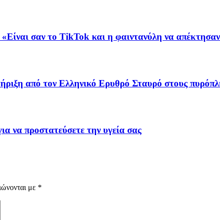
 «Είναι σαν το TikTok και η φαιντανύλη να απέκτησαν
τήριξη από τον Ελληνικό Ερυθρό Σταυρό στους πυρόπ
για να προστατεύσετε την υγεία σας
ιώνονται με
*