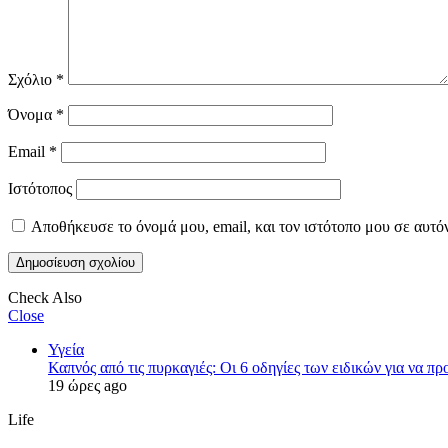
Σχόλιο
*
Όνομα
*
Email
*
Ιστότοπος
Αποθήκευσε το όνομά μου, email, και τον ιστότοπο μου σε αυτό
Check Also
Close
Υγεία
Καπνός από τις πυρκαγιές: Οι 6 οδηγίες των ειδικών για να πρ
19 ώρες ago
Life