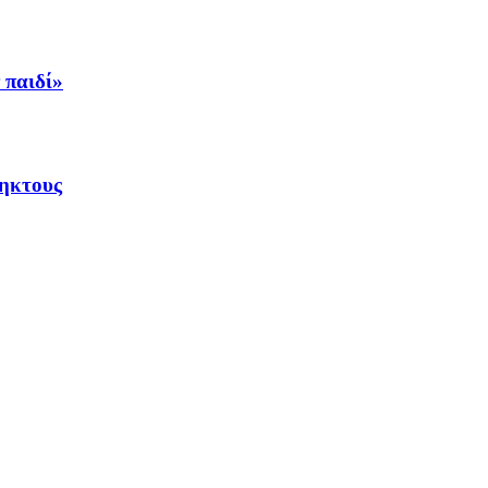
 παιδί»
ληκτους