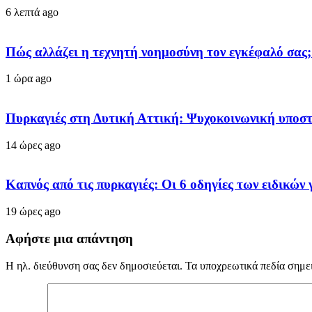
6 λεπτά ago
Πώς αλλάζει η τεχνητή νοημοσύνη τον εγκέφαλό σας;
1 ώρα ago
Πυρκαγιές στη Δυτική Αττική: Ψυχοκοινωνική υποσ
14 ώρες ago
Καπνός από τις πυρκαγιές: Οι 6 οδηγίες των ειδικών 
19 ώρες ago
Αφήστε μια απάντηση
Η ηλ. διεύθυνση σας δεν δημοσιεύεται.
Τα υποχρεωτικά πεδία σημε