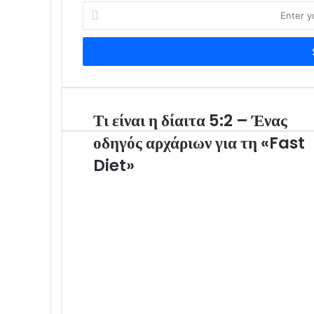
E
n
t
e
r
y
o
u
Τι είναι η δίαιτα 5:2 – Ένας
r
οδηγός αρχάριων για τη «Fast
E
m
Diet»
a
i
l
a
d
d
r
e
s
s