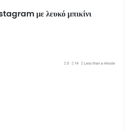
stagram με λευκό μπικίνι
0
14
Less than a minute