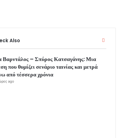
eck Also
C
l
o
α Βαρντάλος – Σπύρος Κατσαγάνης: Μια
s
e
ση που θυμίζει σενάριο ταινίας και μετρά
νω από τέσσερα χρόνια
ώρες ago