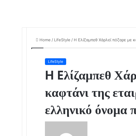
Home
/
LifeStyle
/
H Eλίζαμπεθ Χάρλεϊ πόζαρε με κ
LifeStyle
H Eλίζαμπεθ Χάρ
καφτάνι της εται
ελληνικό όνομα 
S
e