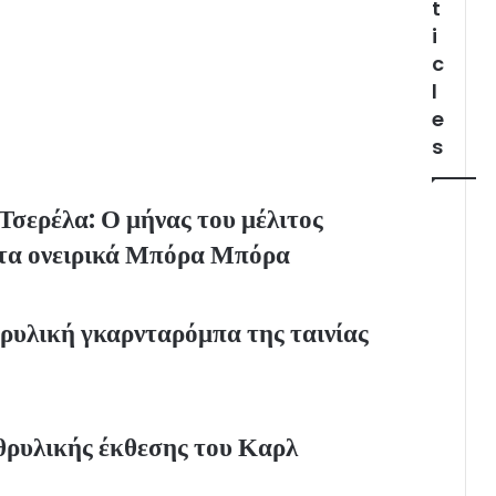
t
i
c
l
e
s
σερέλα: Ο μήνας του μέλιτος
στα ονειρικά Μπόρα Μπόρα
υλική γκαρνταρόμπα της ταινίας
θρυλικής έκθεσης του Καρλ