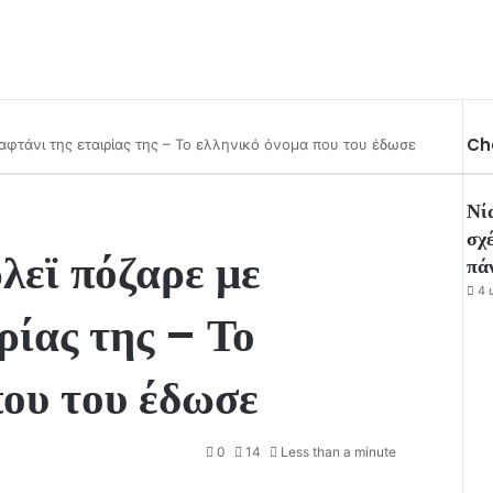
Ch
αφτάνι της εταιρίας της – Το ελληνικό όνομα που του έδωσε
Νί
σχέ
λεϊ πόζαρε με
πά
4 
ρίας της – Το
που του έδωσε
0
14
Less than a minute