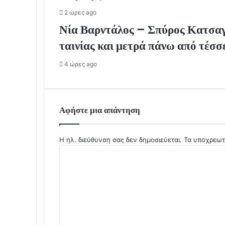
2 ώρες ago
Νία Βαρντάλος – Σπύρος Κατσαγά
ταινίας και μετρά πάνω από τέσσ
4 ώρες ago
Αφήστε μια απάντηση
Η ηλ. διεύθυνση σας δεν δημοσιεύεται.
Τα υποχρεωτ
Σ
χ
ό
λ
ι
ο
*