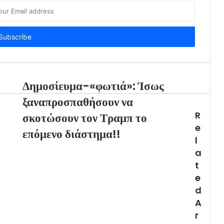
Δημοσίευμα-«φωτιά»: Ίσως
ξαναπροσπαθήσουν να
R
σκοτώσουν τον Τραμπ το
e
επόμενο διάστημα!!
l
a
t
e
d
A
r