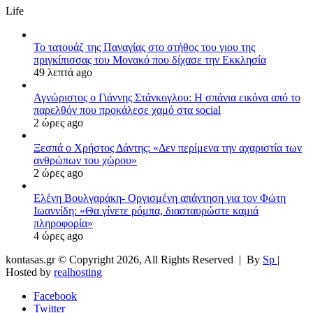
Life
Το τατουάζ της Παναγίας στο στήθος του γιου της
πριγκίπισσας του Μονακό που δίχασε την Εκκλησία
49 λεπτά ago
Αγνώριστος ο Γιάννης Στάνκογλου: Η σπάνια εικόνα από το
παρελθόν που προκάλεσε χαμό στα social
2 ώρες ago
Ξεσπά ο Χρήστος Δάντης: «Δεν περίμενα την αχαριστία των
ανθρώπων του χώρου»
2 ώρες ago
Ελένη Βουλγαράκη- Οργισμένη απάντηση για τον Φώτη
Ιωαννίδη: «Θα γίνετε ρόμπα, διασταυρώστε καμιά
πληροφορία»
4 ώρες ago
kontasas.gr © Copyright 2026, All Rights Reserved |
By
Sp
|
Hosted by
realhosting
Facebook
Twitter