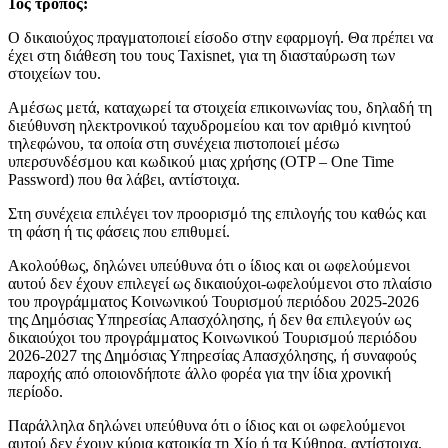
1ος
τρόπος:
Ο δικαιούχος πραγματοποιεί είσοδο στην εφαρμογή. Θα πρέπει να
έχει στη διάθεση του τους Taxisnet, για τη διασταύρωση των
στοιχείων του.
Αμέσως μετά, καταχωρεί τα στοιχεία επικοινωνίας του, δηλαδή τη
διεύθυνση ηλεκτρονικού ταχυδρομείου και τον αριθμό κινητού
τηλεφώνου, τα οποία στη συνέχεια πιστοποιεί μέσω
υπερσυνδέσμου και κωδικού μιας χρήσης (OTP – One Time
Password) που θα λάβει, αντίστοιχα.
Στη συνέχεια επιλέγει τον προορισμό της επιλογής του καθώς και
τη φάση ή τις φάσεις που επιθυμεί.
Ακολούθως, δηλώνει υπεύθυνα ότι ο ίδιος και οι ωφελούμενοι
αυτού δεν έχουν επιλεγεί ως δικαιούχοι-ωφελούμενοι στο πλαίσιο
του προγράμματος Κοινωνικού Τουρισμού περιόδου 2025-2026
της Δημόσιας Υπηρεσίας Απασχόλησης, ή δεν θα επιλεγούν ως
δικαιούχοι του προγράμματος Κοινωνικού Τουρισμού περιόδου
2026-2027 της Δημόσιας Υπηρεσίας Απασχόλησης, ή συναφούς
παροχής από οποιονδήποτε άλλο φορέα για την ίδια χρονική
περίοδο.
Παράλληλα δηλώνει υπεύθυνα ότι ο ίδιος και οι ωφελούμενοι
αυτού δεν έχουν κύρια κατοικία τη Χίο ή τα Κύθηρα, αντίστοιχα,