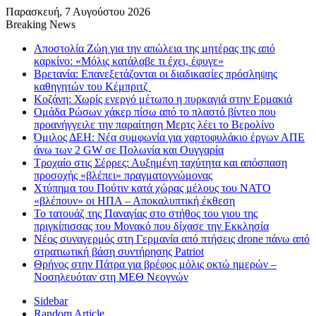
Παρασκευή, 7 Αυγούστου 2026
Breaking News
Αποστολία Ζώη για την απώλεια της μητέρας της από
καρκίνο: «Μόλις κατάλαβε τι έχει, έφυγε»
Βρετανία: Επανεξετάζονται οι διαδικασίες πρόσληψης
καθηγητών του Κέμπριτζ
Κοζάνη: Χωρίς ενεργό μέτωπο η πυρκαγιά στην Ερμακιά
Ομάδα Ρώσων χάκερ πίσω από το πλαστό βίντεο που
προανήγγειλε την παραίτηση Μερτς λέει το Βερολίνο
Όμιλος ΔΕΗ: Νέα συμφωνία για χαρτοφυλάκιο έργων ΑΠΕ
άνω των 2 GW σε Πολωνία και Ουγγαρία
Τροχαίο στις Σέρρες: Αυξημένη ταχύτητα και απόσπαση
προσοχής «βλέπει» πραγματογνώμονας
Χτύπημα του Πούτιν κατά χώρας μέλους του ΝΑΤΟ
«βλέπουν» οι ΗΠΑ – Αποκαλυπτική έκθεση
Το τατουάζ της Παναγίας στο στήθος του γιου της
πριγκίπισσας του Μονακό που δίχασε την Εκκλησία
Νέος συναγερμός στη Γερμανία από πτήσεις drone πάνω από
στρατιωτική βάση συντήρησης Patriot
Θρήνος στην Πάτρα για βρέφος μόλις οκτώ ημερών –
Νοσηλευόταν στη ΜΕΘ Νεογνών
Sidebar
Random Article