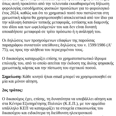
όπως αυτή προκύπτει από την τελευταία εκκαθαρισμένη δήλωση
φορολογίας εισοδήματος φυσικών προσώπων για το φορολογικό
έτος 2024, καθώς και ότι το χρηματικό ποσό που πιστώνεται στη
χρεωστική κάρτα θα χρησιμοποιηθεί αποκλειστικά από τον ίδιο για
την κάλυψη δαπανών τοπικής μεταφοράς, εστίασης και διαμονής
του ιδίου και των ωφελούμενών του και δεν είναι δυνατή
οποιαδήποτε μεταφορά σε τρίτο πρόσωπο ή η ανάληψή του.
Οι δηλώσεις των προηγούμενων εδαφίων της παρούσας
παραγράφου συνιστούν υπεύθυνες δηλώσεις του ν. 1599/1986 (Α’
75), ως προς την αλήθεια του περιεχομένου τους.
Ο δικαιούχος καταχωρίζει επίσης το χρηματοπιστωτικό ίδρυμα
επιλογής του, από το οποίο αιτείται την έκδοση της άυλης ψηφιακής
χρεωστικής κάρτας και την πίστωση του σχετικού ποσού.
Σημείωση:
Κάθε κινητό ή/και email μπορεί να χρησιμοποιηθεί σε
μία και μόνον αίτηση.
2ος τρόπος:
Ο δικαιούχος έχει, επίσης, τη δυνατότητα να υποβάλλει αίτηση και
στα Κέντρα Εξυπηρέτησης Πολιτών (Κ.Ε.Π.), με τον αρμόδιο
υπάλληλο ΚΕΠ να καταχωρίζει τα στοιχεία επικοινωνίας του
δικαιούχου και ειδικότερα τη διεύθυνση ηλεκτρονικού