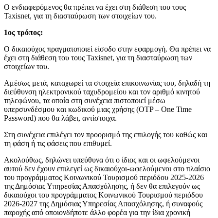
Ο ενδιαφερόμενος θα πρέπει να έχει στη διάθεση του τους
Taxisnet, για τη διασταύρωση των στοιχείων του.
1ος
τρόπος:
Ο δικαιούχος πραγματοποιεί είσοδο στην εφαρμογή. Θα πρέπει να
έχει στη διάθεση του τους Taxisnet, για τη διασταύρωση των
στοιχείων του.
Αμέσως μετά, καταχωρεί τα στοιχεία επικοινωνίας του, δηλαδή τη
διεύθυνση ηλεκτρονικού ταχυδρομείου και τον αριθμό κινητού
τηλεφώνου, τα οποία στη συνέχεια πιστοποιεί μέσω
υπερσυνδέσμου και κωδικού μιας χρήσης (OTP – One Time
Password) που θα λάβει, αντίστοιχα.
Στη συνέχεια επιλέγει τον προορισμό της επιλογής του καθώς και
τη φάση ή τις φάσεις που επιθυμεί.
Ακολούθως, δηλώνει υπεύθυνα ότι ο ίδιος και οι ωφελούμενοι
αυτού δεν έχουν επιλεγεί ως δικαιούχοι-ωφελούμενοι στο πλαίσιο
του προγράμματος Κοινωνικού Τουρισμού περιόδου 2025-2026
της Δημόσιας Υπηρεσίας Απασχόλησης, ή δεν θα επιλεγούν ως
δικαιούχοι του προγράμματος Κοινωνικού Τουρισμού περιόδου
2026-2027 της Δημόσιας Υπηρεσίας Απασχόλησης, ή συναφούς
παροχής από οποιονδήποτε άλλο φορέα για την ίδια χρονική