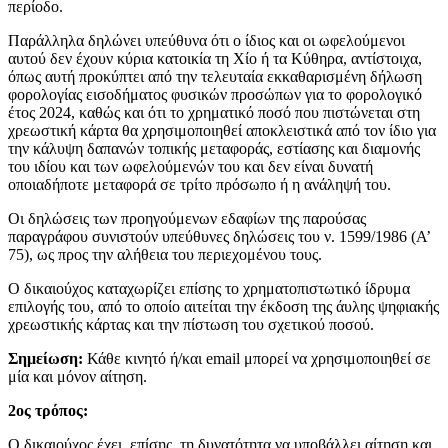
περίοδο.
Παράλληλα δηλώνει υπεύθυνα ότι ο ίδιος και οι ωφελούμενοι
αυτού δεν έχουν κύρια κατοικία τη Χίο ή τα Κύθηρα, αντίστοιχα,
όπως αυτή προκύπτει από την τελευταία εκκαθαρισμένη δήλωση
φορολογίας εισοδήματος φυσικών προσώπων για το φορολογικό
έτος 2024, καθώς και ότι το χρηματικό ποσό που πιστώνεται στη
χρεωστική κάρτα θα χρησιμοποιηθεί αποκλειστικά από τον ίδιο για
την κάλυψη δαπανών τοπικής μεταφοράς, εστίασης και διαμονής
του ιδίου και των ωφελούμενών του και δεν είναι δυνατή
οποιαδήποτε μεταφορά σε τρίτο πρόσωπο ή η ανάληψή του.
Οι δηλώσεις των προηγούμενων εδαφίων της παρούσας
παραγράφου συνιστούν υπεύθυνες δηλώσεις του ν. 1599/1986 (Α’
75), ως προς την αλήθεια του περιεχομένου τους.
Ο δικαιούχος καταχωρίζει επίσης το χρηματοπιστωτικό ίδρυμα
επιλογής του, από το οποίο αιτείται την έκδοση της άυλης ψηφιακής
χρεωστικής κάρτας και την πίστωση του σχετικού ποσού.
Σημείωση:
Κάθε κινητό ή/και email μπορεί να χρησιμοποιηθεί σε
μία και μόνον αίτηση.
2ος τρόπος:
Ο δικαιούχος έχει, επίσης, τη δυνατότητα να υποβάλλει αίτηση και