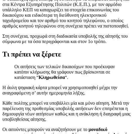
στα Κέντρα Εξυπηρέτησης Πολιτών (Κ.Ε.Π.), με τον αρμόδιο
υπάλληλο ΚΕΠ να καταχωρίζει τα στοιχεία επικοινωνίας του
δικαιούχου και ειδικότερα τη διεύθυνση ηλεκτρονικού
ταχυδρομείου και τον αριθμό του κινητού τηλεφώνου, ο οποίος
αριθμός κινητού τηλεφώνου στη συνέχεια πρέπει να πιστοποιηθεί.
Στη συνέχεια, προχωρά στη διαδικασία υποβολής της αίτησής του
σύμφωνα με τα όσα περιγράφονται και στον 1ο τρόπο.
Τι πρέπει να ξέρετε
Οι αιτήσεις των τελικών δικαιούχων που προέκυψαν
κατόπιν κλήρωσης θα γράφουν πως βρίσκονται σε
κατάσταση “
Κληρωθείσα
“.
Η άυλη ψηφιακή κάρτα μπορεί να χρησιμοποιηθεί μέχρι την
αναγραφόμενη σ’ αυτήν ημερομηνία λήξης.
Κάθε πολίτης μπορεί να υποβάλλει μία και μόνο αίτηση. Μετά την
παρέλευση της προθεσμίας υποβολής αιτήσεων δεν επιτρέπεται η
δημιουργία νέων αιτήσεων καθώς και η ανάκληση ή διαγραφή μιας
υποβληθείσας αίτησης.
Οι αιτούντες μπορούν να αναζητήσουν με το
μοναδικό