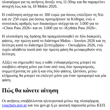
πλατφόρμα για τις αιτήσεις άνοιξε στις 11:30πμ και θα παραμείνει
ανοιχτή έως και τις 18 Μαΐου 2026.
Η επιδότηση ανέρχεται σε 300 ευρώ για όσους επιλέξουν τη Χίο
και σε 250 ευρώ για όσους προτιμήσουν τα Κύθηρα, ενώ ο
συνολικός αριθμός των δικαιούχων ανέρχεται σε 3.000 για το
«Chios Pass 2026» και σε 3.600 για το «Kythira Pass 2026».
Η υλοποίηση της δράσης θα πραγματοποιηθεί σε δύο διακριτές
φάσεις, την πρώτη κατά το διάστημα Μαΐου – Ιουνίου 2026 και τη
δεύτερη κατά το διάστημα Σεπτεμβρίου – Οκτωβρίου 2026, ενώ
τυχόν αδιάθετα ποσά από την πρώτη φάση θα μεταφερθούν στη
δεύτερη.
Αξίζει να σημειωθεί πως ο κάθε ενδιαφερόμενος μπορεί να
υποβάλει αίτηση μόνο για έναν από τους δύο προορισμούς,
συμμετέχοντας σε μία ή και στις δύο φάσεις. Ωστόσο, μέσω
κλήρωσης θα μπορεί να επιλεγεί μόνο για έναν προορισμό και μία
φάση.
Πώς θα κάνετε αίτηση
Οι αιτήσεις υποβάλλονται ηλεκτρονικά μέσω της πλατφόρμας
vouchers.gov.gr
και του gov.gr ή με φυσική παρουσία μέσω ΚΕΠ.