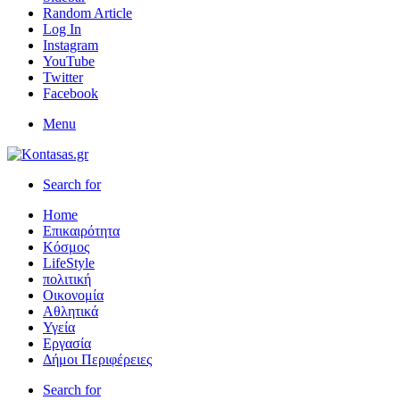
Random Article
Log In
Instagram
YouTube
Twitter
Facebook
Menu
Search for
Home
Επικαιρότητα
Κόσμος
LifeStyle
πολιτική
Οικονομία
Αθλητικά
Υγεία
Εργασία
Δήμοι Περιφέρειες
Search for