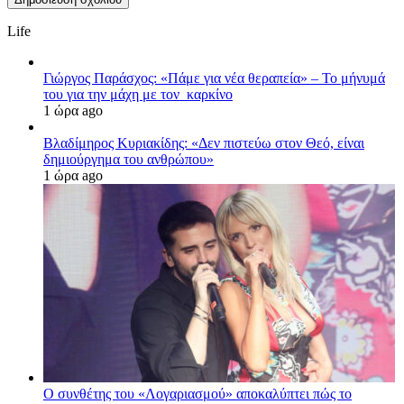
Life
Γιώργος Παράσχος: «Πάμε για νέα θεραπεία» – Το μήνυμά
του για την μάχη με τον καρκίνο
1 ώρα ago
Βλαδίμηρος Κυριακίδης: «Δεν πιστεύω στον Θεό, είναι
δημιούργημα του ανθρώπου»
1 ώρα ago
Ο συνθέτης του «Λογαριασμού» αποκαλύπτει πώς το