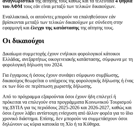
αναγνωριστικό
της αίτησής τους καθώς και τα τελευταία
4 ψηφία
του ΑΦΜ
τους εάν είναι μεταξύ των τελικών δικαιούχων.
Εναλλακτικά, οι αιτούντες μπορούν να επαληθεύσουν εάν
βρίσκονται μεταξύ των τελικών δικαιούχων με σύνδεση στην
εφαρμογή και
έλεγχο της κατάστασης
της αίτησης τους.
Οι δικαιούχοι
Δικαίωμα συμμετοχής έχουν ενήλικοι φορολογικοί κάτοικοι
Ελλάδας, ανεξαρτήτως οικογενειακής κατάστασης, σύμφωνα με τη
φορολογική δήλωση του 2024.
Για έγγαμους ή όσους έχουν συνάψει σύμφωνο συμβίωσης,
δικαιούχος θεωρείται ο υπόχρεος της φορολογικής δήλωσης ή ένας
εκ των δύο σε περίπτωση χωριστής δήλωσης.
Από το πρόγραμμα εξαιρούνται όσοι έχουν ήδη επιλεγεί ή
πρόκειται να επιλεγούν στα προγράμματα Κοινωνικού Τουρισμού
της ΔΥΠΑ για τις περιόδους 2025-2026 και 2026-2027, καθώς και
όσοι έχουν λάβει αντίστοιχη ενίσχυση από άλλον φορέα για το ίδιο
χρονικό διάστημα. Επίσης, δεν μπορούν να συμμετάσχουν όσοι
δηλώνουν ως κύρια κατοικία τη Χίο ή τα Κύθηρα.