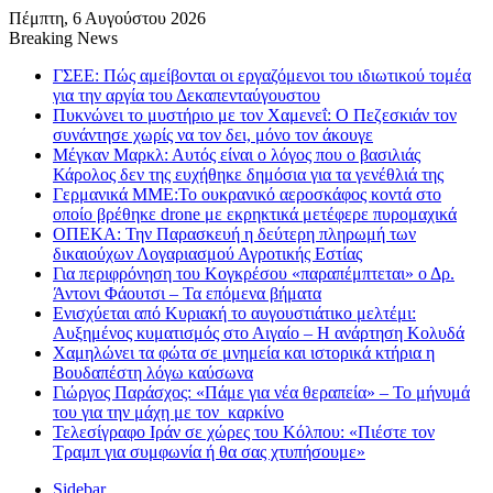
Πέμπτη, 6 Αυγούστου 2026
Breaking News
ΓΣΕΕ: Πώς αμείβονται οι εργαζόμενοι του ιδιωτικού τομέα
για την αργία του Δεκαπενταύγουστου
Πυκνώνει το μυστήριο με τον Χαμενεΐ: Ο Πεζεσκιάν τον
συνάντησε χωρίς να τον δει, μόνο τον άκουγε
Μέγκαν Μαρκλ: Αυτός είναι ο λόγος που ο βασιλιάς
Κάρολος δεν της ευχήθηκε δημόσια για τα γενέθλιά της
Γερμανικά ΜΜΕ:Το ουκρανικό αεροσκάφος κοντά στο
οποίο βρέθηκε drone με εκρηκτικά μετέφερε πυρομαχικά
ΟΠΕΚΑ: Την Παρασκευή η δεύτερη πληρωμή των
δικαιούχων Λογαριασμού Αγροτικής Εστίας
Για περιφρόνηση του Κογκρέσου «παραπέμπτεται» ο Δρ.
Άντονι Φάουτσι – Τα επόμενα βήματα
Ενισχύεται από Κυριακή το αυγουστιάτικο μελτέμι:
Αυξημένος κυματισμός στο Αιγαίο – Η ανάρτηση Κολυδά
Χαμηλώνει τα φώτα σε μνημεία και ιστορικά κτήρια η
Βουδαπέστη λόγω καύσωνα
Γιώργος Παράσχος: «Πάμε για νέα θεραπεία» – Το μήνυμά
του για την μάχη με τον καρκίνο
Τελεσίγραφο Ιράν σε χώρες του Κόλπου: «Πιέστε τον
Τραμπ για συμφωνία ή θα σας χτυπήσουμε»
Sidebar