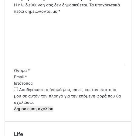
Η ηλ. διεύθυνση σας δεν δημοσιεύεται.
Τα υποχρεωτικά
πεδία σημειώνονται με
*
Σ
χ
ό
λ
ι
ο
*
Όνομα
*
Email
*
Ιστότοπος
Αποθήκευσε το όνομά μου, email, και τον ιστότοπο
μου σε αυτόν τον πλοηγό για την επόμενη φορά που θα
σχολιάσω.
Life