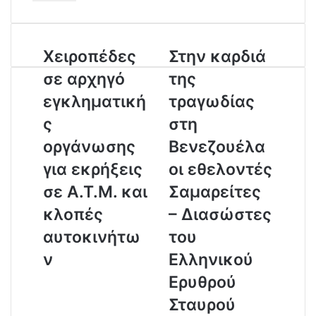
t
e
r
Χειροπέδες
Στην καρδιά
y
o
σε αρχηγό
της
u
r
εγκληματική
τραγωδίας
E
ς
στη
m
a
οργάνωσης
Βενεζουέλα
i
για εκρήξεις
οι εθελοντές
l
a
σε Α.Τ.Μ. και
Σαμαρείτες
d
κλοπές
– Διασώστες
d
r
αυτοκινήτω
του
e
ν
Ελληνικού
s
s
Ερυθρού
Σταυρού