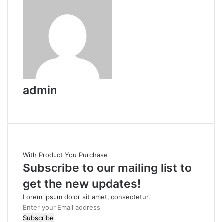
admin
W
e
b
s
i
With Product You Purchase
t
Subscribe to our mailing list to
e
get the new updates!
Lorem ipsum dolor sit amet, consectetur.
E
n