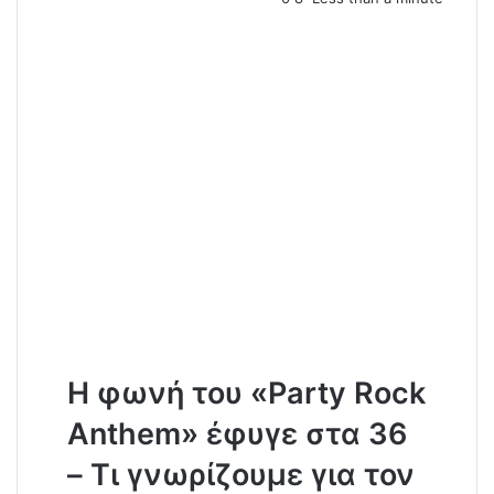
a
i
l
Η φωνή του «Party Rock
Anthem» έφυγε στα 36
– Τι γνωρίζουμε για τον