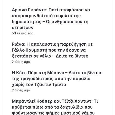
Αριάνα Γκράντε: Γιατί αποφάσισε να
απομακρυνθεί από τα φώτα της
δημοσιότητας – Οι άνθρωποι που τη
στηρίζουν
53 λεπτά ago
Ριάνα: Η απολαυστική παρεξήγηση με
Γάλλο θαυμαστή που την έκανε να
ξεσπάσει σε γέλια – Δείτε το βίντεο
2 ώρες ago
H Κέιτι Πέρι στη Μύκονο – Δείτε το βίντεο
της τραγουδίστριας από την παραλία
χωρίς τον Τζάστιν Τριντό
2 ώρες ago
Μπράντλεϊ Κούπερ και Τζίτζι Χαντίντ: Τι
κρύβεται πίσω από τα δαχτυλίδια που
φούντωσαν τις φήμες μυστικού γάμου