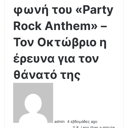
φωνή του «Party
Rock Anthem» –
Τον Οκτώβριο η
έρευνα για τον
θάνατό της
S
e
n
d
a
n
admin
4 εβδομάδες ago
e
0
8
Less than a minute
m