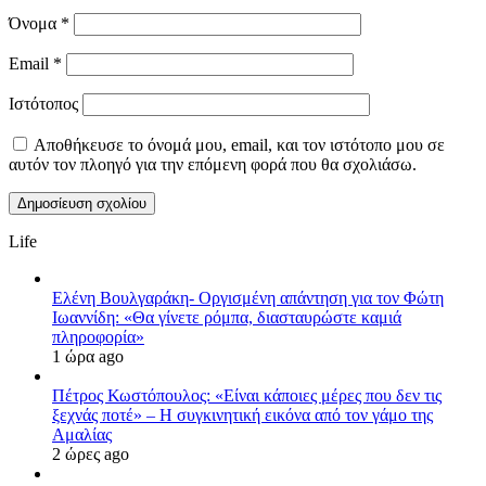
Όνομα
*
Email
*
Ιστότοπος
Αποθήκευσε το όνομά μου, email, και τον ιστότοπο μου σε
αυτόν τον πλοηγό για την επόμενη φορά που θα σχολιάσω.
Life
Ελένη Βουλγαράκη- Οργισμένη απάντηση για τον Φώτη
Ιωαννίδη: «Θα γίνετε ρόμπα, διασταυρώστε καμιά
πληροφορία»
1 ώρα ago
Πέτρος Κωστόπουλος: «Είναι κάποιες μέρες που δεν τις
ξεχνάς ποτέ» – Η συγκινητική εικόνα από τον γάμο της
Αμαλίας
2 ώρες ago