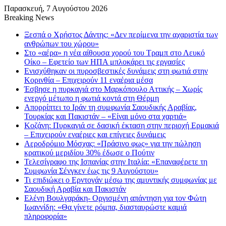
Παρασκευή, 7 Αυγούστου 2026
Breaking News
Ξεσπά ο Χρήστος Δάντης: «Δεν περίμενα την αχαριστία των
ανθρώπων του χώρου»
Στο «αέρα» η νέα αίθουσα χορού του Τραμπ στο Λευκό
Οίκο – Εφετείο των ΗΠΑ μπλοκάρει τις εργασίες
Ενισχύθηκαν οι πυροσβεστικές δυνάμεις στη φωτιά στην
Κορινθία – Επιχειρούν 11 εναέρια μέσα
Έσβησε η πυρκαγιά στο Μαρκόπουλο Αττικής – Χωρίς
ενεργό μέτωπο η φωτιά κοντά στη Θέρμη
Απορρίπτει το Ιράν τη συμφωνία Σαουδικής Αραβίας,
Τουρκίας και Πακιστάν – «Είναι μόνο στα χαρτιά»
Κοζάνη: Πυρκαγιά σε δασική έκταση στην περιοχή Ερμακιά
– Επιχειρούν εναέριες και επίγειες δυνάμεις
Αεροδρόμιο Μόσχας: «Πράσινο φως» για την πώληση
κρατικού μεριδίου 30% έδωσε ο Πούτιν
Τελεσίγραφο της Ισπανίας στην Ιταλία: «Επαναφέρετε τη
Συμφωνία Σένγκεν έως τις 9 Αυγούστου»
Τι επιδιώκει ο Ερντογάν μέσω της αμυντικής συμφωνίας με
Σαουδική Αραβία και Πακιστάν
Ελένη Βουλγαράκη- Οργισμένη απάντηση για τον Φώτη
Ιωαννίδη: «Θα γίνετε ρόμπα, διασταυρώστε καμιά
πληροφορία»