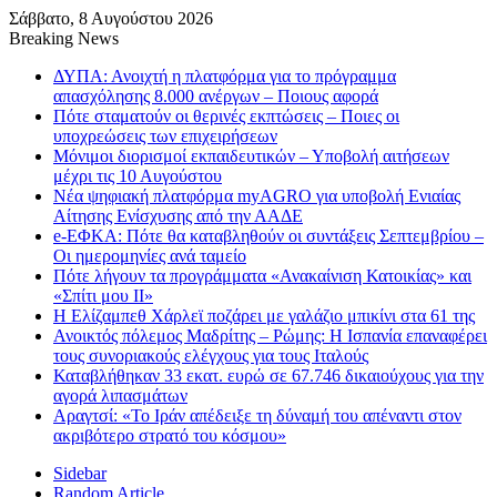
Σάββατο, 8 Αυγούστου 2026
Breaking News
ΔΥΠΑ: Ανοιχτή η πλατφόρμα για το πρόγραμμα
απασχόλησης 8.000 ανέργων – Ποιους αφορά
Πότε σταματούν οι θερινές εκπτώσεις – Ποιες οι
υποχρεώσεις των επιχειρήσεων
Μόνιμοι διορισμοί εκπαιδευτικών – Υποβολή αιτήσεων
μέχρι τις 10 Αυγούστου
Νέα ψηφιακή πλατφόρμα myAGRO για υποβολή Ενιαίας
Αίτησης Ενίσχυσης από την ΑΑΔΕ
e-ΕΦΚΑ: Πότε θα καταβληθούν οι συντάξεις Σεπτεμβρίου –
Οι ημερομηνίες ανά ταμείο
Πότε λήγουν τα προγράμματα «Ανακαίνιση Κατοικίας» και
«Σπίτι μου ΙΙ»
Η Ελίζαμπεθ Χάρλεϊ ποζάρει με γαλάζιο μπικίνι στα 61 της
Ανοικτός πόλεμος Μαδρίτης – Ρώμης: Η Ισπανία επαναφέρει
τους συνοριακούς ελέγχους για τους Ιταλούς
Καταβλήθηκαν 33 εκατ. ευρώ σε 67.746 δικαιούχους για την
αγορά λιπασμάτων
Αραγτσί: «Το Ιράν απέδειξε τη δύναμή του απέναντι στον
ακριβότερο στρατό του κόσμου»
Sidebar
Random Article