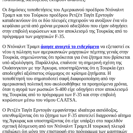
Οι δημόσιες τοποθετήσεις του Αμερικανού προέδρου Ντόναλντ
Τραμπ και του Τούρκου προέδρου Ρετζέπ Ταγίπ Ερντογάν
καταδεικνύουν ότι οι δύο πλευρές επιχειρούν να ανοίξουν ένα νέο
κεφάλαιο μετά από χρόνια μερικού αδιεξόδου που είχαν οδηγήσει
στην επιβολή κυρώσεων και τον αποκλεισμό της Τουρκίας από το
πρόγραμμα των μαχητικών F-35.
Ο Ντόναλντ Τραμπ
άφησε ανοιχτό το ενδεχόμενο
να εξεταστεί εκ
νέου η πώληση των αμερικανικών μαχητικών πέμπτης γενιάς στην
Τουρκία, σημειώνοντας ότι πρόκειται για ένα ζήτημα που βρίσκεται
υπό αξιολόγηση. Παράλληλα, επαίνεσε τη σημερινή σχέση της
Ουάσινγκτον με την Άγκυρα, υποστηρίζοντας ότι η Τουρκία έχει
αποδειχθεί αξιόπιστος σύμμαχος σε κρίσιμα ζητήματα. Η
τοποθέτησή του σηματοδοτεί σαφή διαφοροποίηση από την
αμερικανική πολιτική που ακολουθήθηκε τα προηγούμενα χρόνια,
όταν η αγορά των ρωσικών S-400 είχε οδηγήσει στον αποκλεισμό
της Τουρκίας από το πρόγραμμα των F-35 και στην επιβολή
κυρώσεων μέσω του νόμου CAATSA.
Ο Ρετζέπ Ταγίπ Ερντογάν εμφανίστηκε ιδιαίτερα αισιόδοξος,
υπενθυμίζοντας ότι το ζήτημα των F-35 αποτελεί διαχρονικό αίτημα
της Άγκυρας και υποστηρίζοντας ότι είχε υπάρξει στο παρελθόν
σχετική δέσμευση από τον Ντόναλντ Τραμπ.Η τουρκική πλευρά
επιδιώκει όχι μόνο την επιστροφή στο πρόγραμμα των μαχητικών