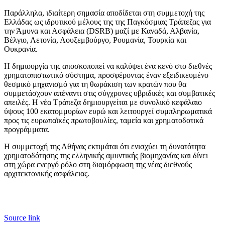
Παράλληλα, ιδιαίτερη σημασία αποδίδεται στη συμμετοχή της
Ελλάδας ως ιδρυτικού μέλους της της Παγκόσμιας Τράπεζας για
την Άμυνα και Ασφάλεια (DSRB) μαζί με Καναδά, Αλβανία,
Βέλγιο, Λετονία, Λουξεμβούργο, Ρουμανία, Τουρκία και
Ουκρανία.
Η δημιουργία της αποσκοποπεί να καλύψει ένα κενό στο διεθνές
χρηματοπιστωτικό σύστημα, προσφέροντας έναν εξειδικευμένο
θεσμικό μηχανισμό για τη θωράκιση των κρατών που θα
συμμετάσχουν απέναντι στις σύγχρονες υβριδικές και συμβατικές
απειλές. Η νέα Τράπεζα δημιουργείται με συνολικό κεφάλαιο
ύψους 100 εκατομμυρίων ευρώ και λειτουργεί συμπληρωματικά
προς τις ευρωπαϊκές πρωτοβουλίες, ταμεία και χρηματοδοτικά
προγράμματα.
Η συμμετοχή της Αθήνας εκτιμάται ότι ενισχύει τη δυνατότητα
χρηματοδότησης της ελληνικής αμυντικής βιομηχανίας και δίνει
στη χώρα ενεργό ρόλο στη διαμόρφωση της νέας διεθνούς
αρχιτεκτονικής ασφάλειας.
Source link