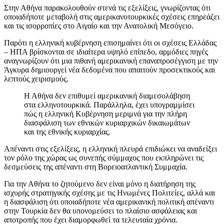
Στην Αθήνα παρακολουθούν στενά τις εξελίξεις, γνωρίζοντας ότι
οποιαδήποτε μεταβολή στις αμερικανοτουρκικές σχέσεις επηρεάζει
και τις ισορροπίες στο Αιγαίο και την Ανατολική Μεσόγειο.
Παρότι η ελληνική κυβέρνηση επισημαίνει ότι οι σχέσεις Ελλάδας
– ΗΠΑ βρίσκονται σε ιδιαίτερα υψηλό επίπεδο, αρμόδιες πηγές
αναγνωρίζουν ότι μια πιθανή αμερικανική επαναπροσέγγιση με την
Άγκυρα δημιουργεί νέα δεδομένα που απαιτούν προσεκτικούς και
λεπτούς χειρισμούς.
Η Αθήνα δεν επιθυμεί αμερικανική διαμεσολάβηση
στα ελληνοτουρκικά. Παράλληλα, έχει υπογραμμίσει
πώς η ελληνική Κυβέρνηση μεριμνά για την πλήρη
διασφάλιση των εθνικών κυριαρχικών δικαιωμάτων
και της εθνικής κυριαρχίας.
Απέναντι στις εξελίξεις, η ελληνική πλευρά επιδιώκει να αναδείξει
τον ρόλο της χώρας ως συνεπής σύμμαχος που εκπληρώνει τις
δεσμεύσεις της απέναντι στη Βορειοατλαντική Συμμαχία.
Για την Αθήνα το ζητούμενο δεν είναι μόνο η διατήρηση της
ισχυρής στρατηγικής σχέσης με τις Ηνωμένες Πολιτείες, αλλά και
η διασφάλιση ότι οποιαδήποτε νέα αμερικανική πολιτική απέναντι
στην Τουρκία δεν θα υπονομεύσει το πλαίσιο ασφάλειας και
αποτροπής που έχει διαμορφωθεί τα τελευταία χρόνια.