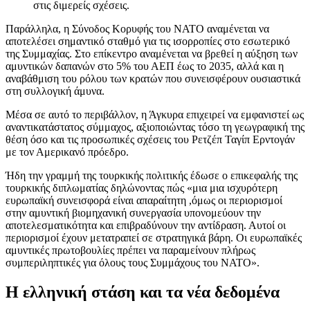
στις διμερείς σχέσεις.
Παράλληλα, η Σύνοδος Κορυφής του ΝΑΤΟ αναμένεται να
αποτελέσει σημαντικό σταθμό για τις ισορροπίες στο εσωτερικό
της Συμμαχίας. Στο επίκεντρο αναμένεται να βρεθεί η αύξηση των
αμυντικών δαπανών στο 5% του ΑΕΠ έως το 2035, αλλά και η
αναβάθμιση του ρόλου των κρατών που συνεισφέρουν ουσιαστικά
στη συλλογική άμυνα.
Μέσα σε αυτό το περιβάλλον, η Άγκυρα επιχειρεί να εμφανιστεί ως
αναντικατάστατος σύμμαχος, αξιοποιώντας τόσο τη γεωγραφική της
θέση όσο και τις προσωπικές σχέσεις του Ρετζέπ Ταγίπ Ερντογάν
με τον Αμερικανό πρόεδρο.
Ήδη την γραμμή της τουρκικής πολιτικής έδωσε ο επικεφαλής της
τουρκικής διπλωματίας δηλώνοντας πώς «μια μια ισχυρότερη
ευρωπαϊκή συνεισφορά είναι απαραίτητη ,όμως οι περιορισμοί
στην αμυντική βιομηχανική συνεργασία υπονομεύουν την
αποτελεσματικότητα και επιβραδύνουν την αντίδραση. Αυτοί οι
περιορισμοί έχουν μετατραπεί σε στρατηγικά βάρη. Οι ευρωπαϊκές
αμυντικές πρωτοβουλίες πρέπει να παραμείνουν πλήρως
συμπεριληπτικές για όλους τους Συμμάχους του ΝΑΤΟ».
Η ελληνική στάση και τα νέα δεδομένα