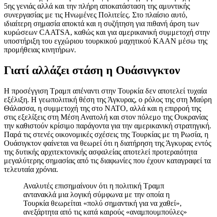
5ης γενιάς αλλά και την πλήρη αποκατάσταση της αμυντικής
συνεργασίας με τις Ηνωμένες Πολιτείες. Στο πλαίσιο αυτό,
ιδιαίτερη σημασία αποκτά και η συζήτηση για πιθανή άρση των
κυρώσεων CAATSA, καθώς και για αμερικανική συμμετοχή στην
υποστήριξη του εγχώριου τουρκικού μαχητικού KAAN μέσω της
προμήθειας κινητήρων.
Γιατί αλλάζει στάση η Ουάσινγκτον
Η προσέγγιση Τραμπ απέναντι στην Τουρκία δεν αποτελεί τυχαία
εξέλιξη. Η γεωπολιτική θέση της Άγκυρας, ο ρόλος της στη Μαύρη
Θάλασσα, η συμμετοχή της στο ΝΑΤΟ, αλλά και η επιρροή της
στις εξελίξεις στη Μέση Ανατολή και στον πόλεμο της Ουκρανίας
την καθιστούν κρίσιμο παράγοντα για την αμερικανική στρατηγική.
Παρά τις στενές οικονομικές σχέσεις της Τουρκίας με τη Ρωσία, η
Ουάσιγκτον φαίνεται να θεωρεί ότι η διατήρηση της Άγκυρας εντός
της δυτικής αρχιτεκτονικής ασφαλείας αποτελεί προτεραιότητα
μεγαλύτερης σημασίας από τις διαφωνίες που έχουν καταγραφεί τα
τελευταία χρόνια.
Αναλυτές επισημαίνουν ότι η πολιτική Τραμπ
αντανακλά μια λογική σύμφωνα με την οποία η
Τουρκία θεωρείται «πολύ σημαντική για να χαθεί»,
ανεξάρτητα από τις κατά καιρούς «αναμπουμπούλες»