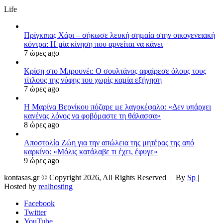
Life
Πρίγκιπας Χάρι – σήκωσε λευκή σημαία στην οικογενειακή
κόντρα: Η μία κίνηση που αρνείται να κάνει
7 ώρες ago
Κρίση στο Μπρουνέι: Ο σουλτάνος αφαίρεσε όλους τους
τίτλους της νύφης του χωρίς καμία εξήγηση
7 ώρες ago
Η Μαρίνα Βερνίκου πόζαρε με λαγοκέφαλο: «Δεν υπάρχει
κανένας λόγος να φοβόμαστε τη θάλασσα»
8 ώρες ago
Αποστολία Ζώη για την απώλεια της μητέρας της από
καρκίνο: «Μόλις κατάλαβε τι έχει, έφυγε»
9 ώρες ago
kontasas.gr © Copyright 2026, All Rights Reserved |
By
Sp
|
Hosted by
realhosting
Facebook
Twitter
YouTube